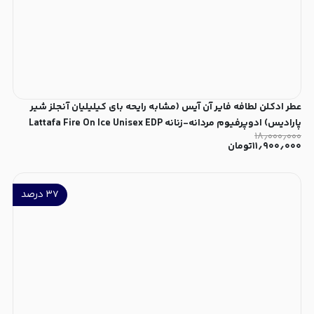
عطر ادکلن لطافه فایر آن آیس (مشابه رایحه بای کیلیلیان آنجلز شیر
پارادیس) ادوپرفیوم مردانه-زنانه Lattafa Fire On Ice Unisex EDP
۱۸٫۰۰۰٫۰۰۰
۱۱٫۹۰۰٫۰۰۰
تومان
۳۷
درصد