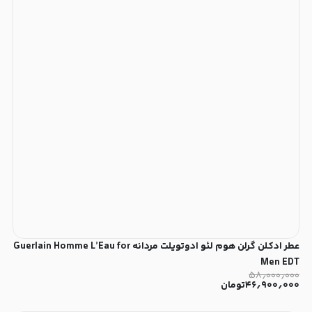
عطر ادکلن گرلن هوم لئو ادوتویلت مردانه Guerlain Homme L’Eau for
Men EDT
۵۸٫۰۰۰٫۰۰۰
۴۶٫۹۰۰٫۰۰۰
تومان