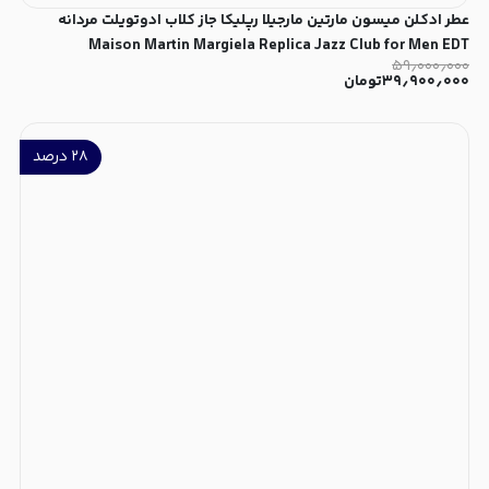
عطر ادکلن میسون مارتین مارجیلا رپلیکا جاز کلاب ادوتویلت مردانه
Maison Martin Margiela Replica Jazz Club for Men EDT
۵۹٫۰۰۰٫۰۰۰
۳۹٫۹۰۰٫۰۰۰
تومان
۲۸
درصد