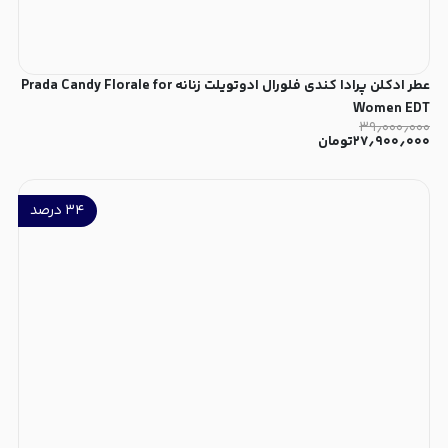
عطر ادکلن پرادا کندی فلورال ادوتویلت زنانه Prada Candy Florale for
Women EDT
۳۹٫۰۰۰٫۰۰۰
۲۷٫۹۰۰٫۰۰۰
تومان
۳۴
درصد