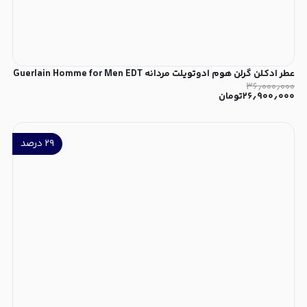
عطر ادکلن گرلن هوم ادوتویلت مردانه Guerlain Homme for Men EDT
۳۶٫۰۰۰٫۰۰۰
۲۶٫۹۰۰٫۰۰۰
تومان
۲۹
درصد