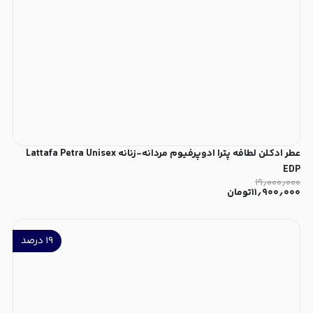
عطر ادکلن لطافه پترا ادوپرفیوم مردانه-زنانه Lattafa Petra Unisex
EDP
۱۹٫۰۰۰٫۰۰۰
۱۱٫۹۰۰٫۰۰۰
تومان
۱۹
درصد