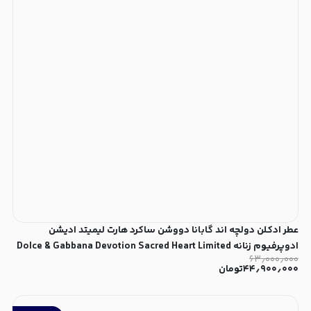
عطر ادکلن دولچه اند گابانا دووشن ساکرد هارت لیمیتد ادیشن
ادوپرفیوم زنانه Dolce & Gabbana Devotion Sacred Heart Limited
۶۳٫۰۰۰٫۰۰۰
Edition for Women EDP
۴۴٫۹۰۰٫۰۰۰
تومان