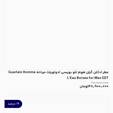
عطر ادکلن گرلن هوم لئو بویسی ادوتویلت مردانه Guerlain Homme
L’Eau Boisee for Men EDT
۶۰٫۰۰۰٫۰۰۰
۴۸٫۹۰۰٫۰۰۰
تومان
۱۹
درصد