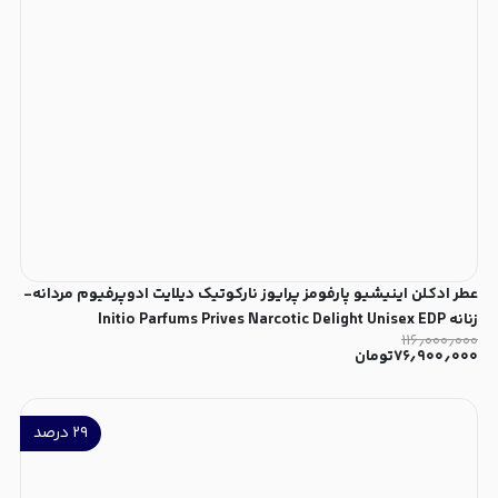
عطر ادکلن اینیشیو پارفومز پرایوز نارکوتیک دیلایت ادوپرفیوم مردانه-
زنانه Initio Parfums Prives Narcotic Delight Unisex EDP
۱۱۶٫۰۰۰٫۰۰۰
۷۶٫۹۰۰٫۰۰۰
تومان
۲۹
درصد