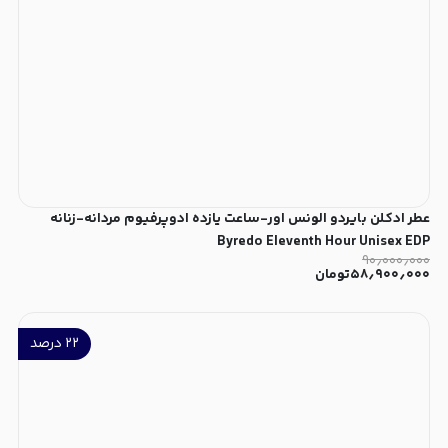
عطر ادکلن بایردو الونس اور-ساعت یازده ادوپرفیوم مردانه-زنانه
Byredo Eleventh Hour Unisex EDP
۹۰٫۰۰۰٫۰۰۰
۵۸٫۹۰۰٫۰۰۰
تومان
۲۲
درصد