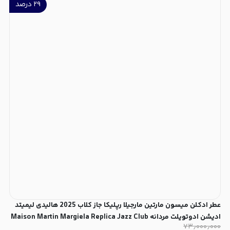
۲۹
درصد
عطر ادکلن میسون مارتین مارجیلا رپلیکا جاز کلاب 2025 هالیدی لیمیتد
ادیشن ادوتویلت مردانه Maison Martin Margiela Replica Jazz Club
۷۳٫۰۰۰٫۰۰۰
2025 Holiday Limited Edition for Men EDT