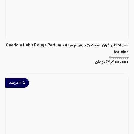
عطر ادکلن گرلن هبیت رژ پارفوم مردانه Guerlain Habit Rouge Parfum
for Men
۹۱٫۰۰۰٫۰۰۰
۶۴٫۹۰۰٫۰۰۰
تومان
۳۵
درصد