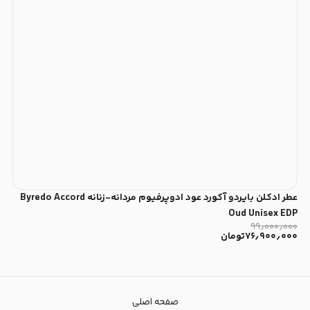
عطر ادکلن بایردو آکورد عود ادوپرفیوم مردانه-زنانه Byredo Accord
Oud Unisex EDP
۹۹٫۰۰۰٫۰۰۰
۷۶٫۹۰۰٫۰۰۰
تومان
صفحه اصلی