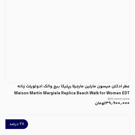
عطر ادکلن میسون مارتین مارجیلا رپلیکا بیچ والک ادوتویلت زنانه
Maison Martin Margiela Replica Beach Walk for Women EDT
۵۸٫۰۰۰٫۰۰۰
۳۹٫۹۰۰٫۰۰۰
تومان
۲۸
درصد