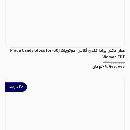
عطر ادکلن پرادا کندی گلاس ادوتویلت زنانه Prada Candy Gloss for
Women EDT
۴۳٫۰۰۰٫۰۰۰
۲۹٫۹۰۰٫۰۰۰
تومان
۲۸
درصد