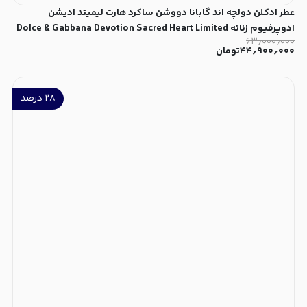
عطر ادکلن دولچه اند گابانا دووشن ساکرد هارت لیمیتد ادیشن
ادوپرفیوم زنانه Dolce & Gabbana Devotion Sacred Heart Limited
۶۳٫۰۰۰٫۰۰۰
Edition for Women EDP
۴۴٫۹۰۰٫۰۰۰
تومان
۲۸
درصد