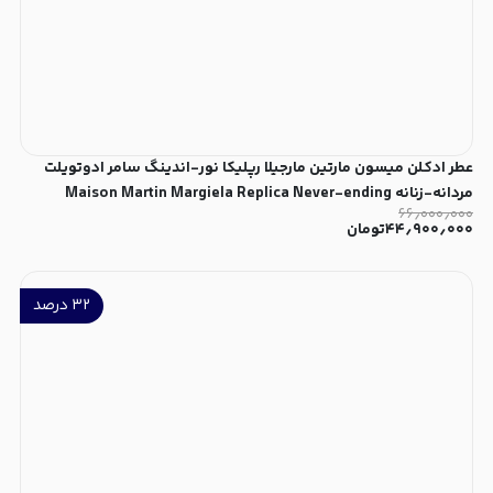
عطر ادکلن میسون مارتین مارجیلا رپلیکا نور-اندینگ سامر ادوتویلت
مردانه-زنانه Maison Martin Margiela Replica Never-ending
۶۶٫۰۰۰٫۰۰۰
Summer Unisex EDT
۴۴٫۹۰۰٫۰۰۰
تومان
۳۲
درصد