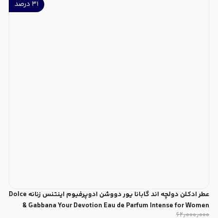
۳۱
درصد
عطر ادکلن دولچه اند گابانا یور دووشن ادوپرفیوم اینتنس زنانه Dolce
& Gabbana Your Devotion Eau de Parfum Intense for Women
۶۲٫۰۰۰٫۰۰۰