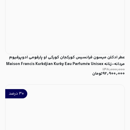
عطر ادکلن میسون فرانسیس کورکجان کورکی او پارفومی ادوپرفیوم
مردانه-زنانه Maison Francis Kurkdjian Kurky Eau Parfumée Unisex
۱۳۸٫۰۰۰٫۰۰۰
EDP
۹۲٫۹۰۰٫۰۰۰
تومان
۳۰
درصد