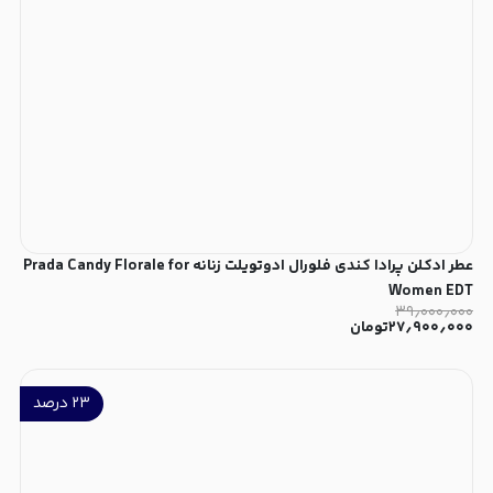
عطر ادکلن پرادا کندی فلورال ادوتویلت زنانه Prada Candy Florale for
Women EDT
۳۹٫۰۰۰٫۰۰۰
۲۷٫۹۰۰٫۰۰۰
تومان
۲۳
درصد