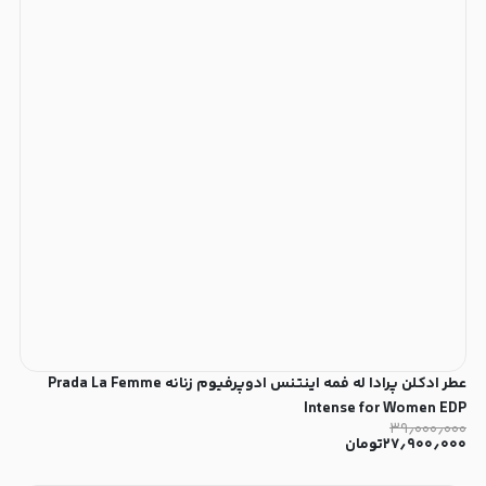
عطر ادکلن پرادا له فمه اینتنس ادوپرفیوم زنانه Prada La Femme
Intense for Women EDP
۳۹٫۰۰۰٫۰۰۰
۲۷٫۹۰۰٫۰۰۰
تومان