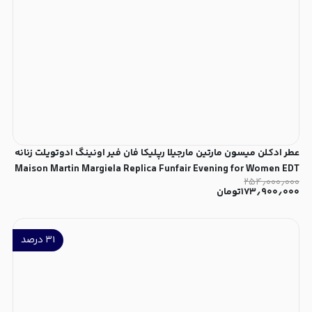
عطر ادکلن میسون مارتین مارجیلا رپلیکا فان فیر اونینگ ادوتویلت زنانه
Maison Martin Margiela Replica Funfair Evening for Women EDT
۲۵۴٫۰۰۰٫۰۰۰
۱۷۳٫۹۰۰٫۰۰۰
تومان
۳۱
درصد