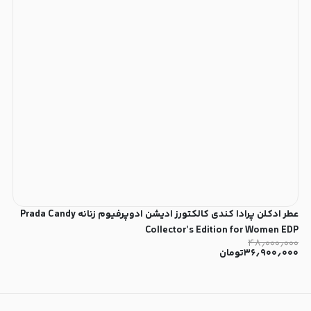
عطر ادکلن پرادا کندی کالکتورز ادیشن ادوپرفیوم زنانه Prada Candy
Collector’s Edition for Women EDP
۴۸٫۰۰۰٫۰۰۰
۳۶٫۹۰۰٫۰۰۰
تومان