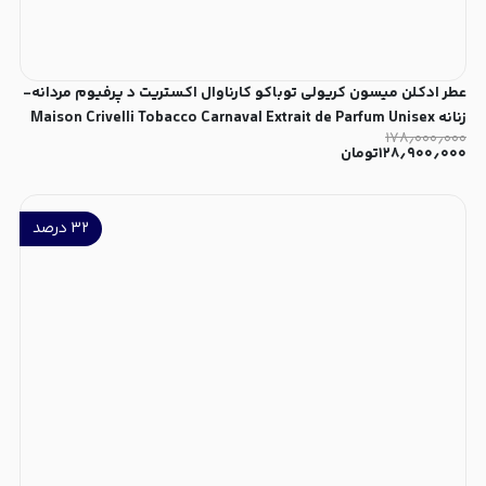
عطر ادکلن میسون کریولی توباکو کارناوال اکستریت د پرفیوم مردانه-
زنانه Maison Crivelli Tobacco Carnaval Extrait de Parfum Unisex
۱۷۸٫۰۰۰٫۰۰۰
۱۲۸٫۹۰۰٫۰۰۰
تومان
۳۲
درصد