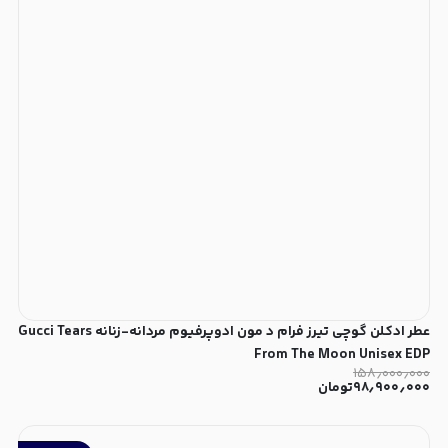
عطر ادکلن گوچی تیرز فرام د مون ادوپرفیوم مردانه-زنانه Gucci Tears
From The Moon Unisex EDP
۱۵۸٫۰۰۰٫۰۰۰
۹۸٫۹۰۰٫۰۰۰
تومان