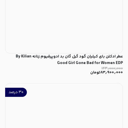
عطر ادکلن بای کیلیان گود گرل گان بد ادوپرفیوم زنانه By Kilian
Good Girl Gone Bad for Women EDP
۱۲۳٫۰۰۰٫۰۰۰
۸۳٫۹۰۰٫۰۰۰
تومان
۳۰
درصد