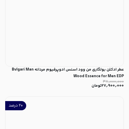
عطر ادکلن بولگاری من وود اسنس ادوپرفیوم مردانه Bvlgari Man
Wood Essence for Men EDP
۳۸٫۰۰۰٫۰۰۰
۲۷٫۹۰۰٫۰۰۰
تومان
۲۰
درصد