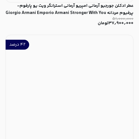
عطر ادکلن جورجیو آرمانی امپریو آرمانی استرانگر ویت یو پارفوم-
پرفیوم مردانه Giorgio Armani Emporio Armani Stronger With You
۵۱٫۰۰۰٫۰۰۰
Parfum for Men
۳۷٫۹۰۰٫۰۰۰
تومان
۴۲
درصد