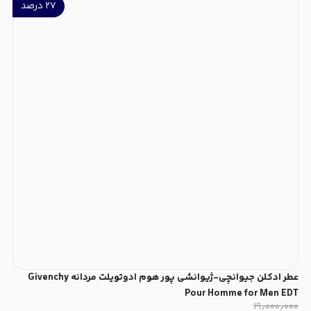
۲۷
درصد
عطر ادکلن جیوانچی-ژیوانشی پور هوم ادوتویلت مردانه Givenchy
Pour Homme for Men EDT
۱۹٫۰۰۰٫۰۰۰