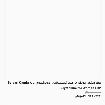
عطر ادکلن بولگاری امنیا کریستالین ادوپرفیوم زنانه Bvlgari Omnia
Crystalline for Women EDP
۴۱٫۰۰۰٫۰۰۰
۳۱٫۹۰۰٫۰۰۰
تومان