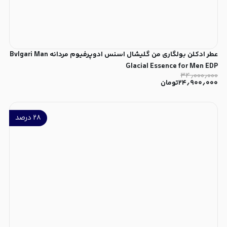
عطر ادکلن بولگاری من گلیشال اسنس ادوپرفیوم مردانه Bvlgari Man
Glacial Essence for Men EDP
۳۴٫۰۰۰٫۰۰۰
۲۴٫۹۰۰٫۰۰۰
تومان
۲۸
درصد