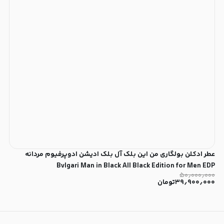
عطر ادکلن بولگاری من این بلک آل بلک ادیشن ادوپرفیوم مردانه
Bvlgari Man in Black All Black Edition for Men EDP
۵۰٫۰۰۰٫۰۰۰
۳۹٫۹۰۰٫۰۰۰
تومان