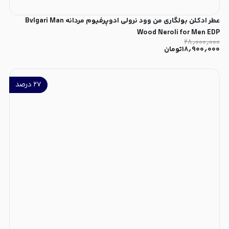
عطر ادکلن بولگاری من وود نرولی ادوپرفیوم مردانه Bvlgari Man
Wood Neroli for Men EDP
۲۸٫۰۰۰٫۰۰۰
۱۸٫۹۰۰٫۰۰۰
تومان
۲۷
درصد