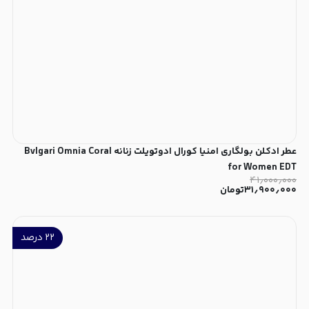
عطر ادکلن بولگاری امنیا کورال ادوتویلت زنانه Bvlgari Omnia Coral
for Women EDT
۴۱٫۰۰۰٫۰۰۰
۳۱٫۹۰۰٫۰۰۰
تومان
۲۲
درصد