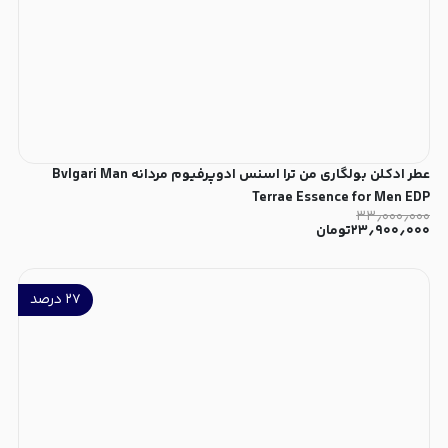
عطر ادکلن بولگاری من ترا اسنس ادوپرفیوم مردانه Bvlgari Man
Terrae Essence for Men EDP
۳۳٫۰۰۰٫۰۰۰
۲۳٫۹۰۰٫۰۰۰
تومان
۲۷
درصد