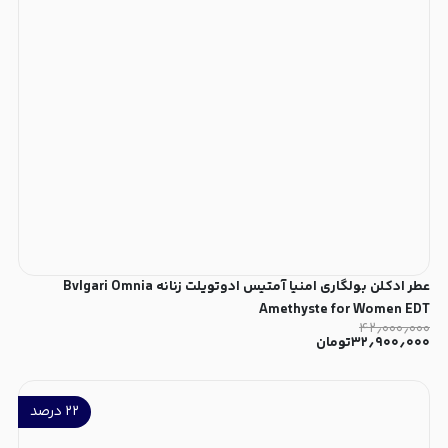
عطر ادکلن بولگاری امنیا آمتیس ادوتویلت زنانه Bvlgari Omnia
Amethyste for Women EDT
۴۲٫۰۰۰٫۰۰۰
۳۲٫۹۰۰٫۰۰۰
تومان
۲۲
درصد