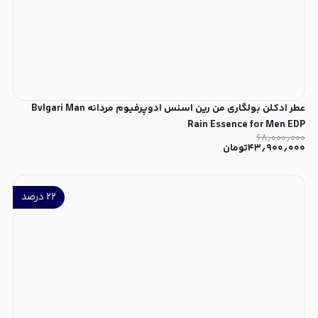
عطر ادکلن بولگاری من رین اسنس ادوپرفیوم مردانه Bvlgari Man
Rain Essence for Men EDP
۶۸٫۰۰۰٫۰۰۰
۴۳٫۹۰۰٫۰۰۰
تومان
۲۲
درصد