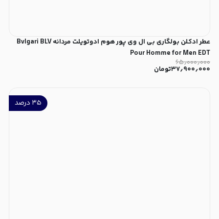
عطر ادکلن بولگاری بی ال وی پور هوم ادوتویلت مردانه Bvlgari BLV
Pour Homme for Men EDT
۶۵٫۰۰۰٫۰۰۰
۳۷٫۹۰۰٫۰۰۰
تومان
۳۵
درصد