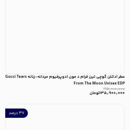
عطر ادکلن گوچی تیرز فرام د مون ادوپرفیوم مردانه-زنانه Gucci Tears
From The Moon Unisex EDP
۱۹۵٫۰۰۰٫۰۰۰
۱۳۵٫۹۰۰٫۰۰۰
تومان
۳۷
درصد