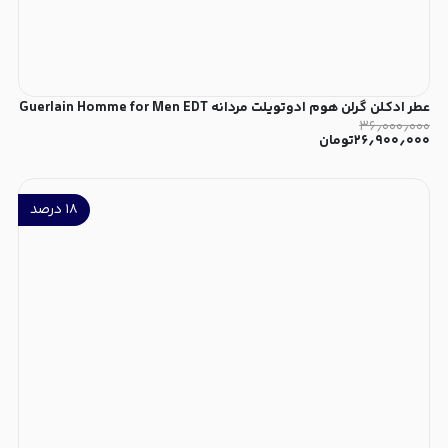
عطر ادکلن گرلن هوم ادوتویلت مردانه Guerlain Homme for Men EDT
۳۶٫۰۰۰٫۰۰۰
۲۶٫۹۰۰٫۰۰۰
تومان
۱۸
درصد