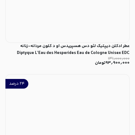
عطر ادکلن دیپتیک لئو دس هسپریدس او د کلون مردانه-زنانه
Diptyque L’Eau des Hesperides Eau de Cologne Unisex EDC
۱۳۱٫۰۰۰٫۰۰۰
۹۳٫۹۰۰٫۰۰۰
تومان
۲۴
درصد