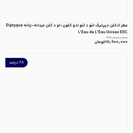
عطر ادکلن دیپتیک لئو د لئو ادو کلون-او د کلن مردانه-زنانه Diptyque
L'Eau de L'Eau Unisex EDC
۲۲۱٫۰۰۰٫۰۰۰
۱۷۱٫۹۰۰٫۰۰۰
تومان
۲۸
درصد