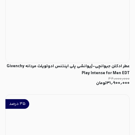
عطر ادکلن جیوانچی-ژیوانشی پلی اینتنس ادوتویلت مردانه Givenchy
Play Intense for Men EDT
۴۲٫۰۰۰٫۰۰۰
۳۱٫۹۰۰٫۰۰۰
تومان
۳۵
درصد