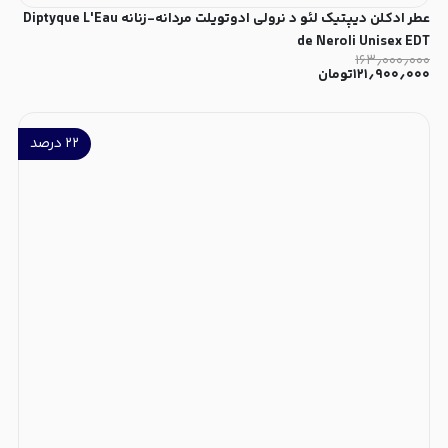
عطر ادکلن دیپتیک لئو د نرولی ادوتویلت مردانه-زنانه Diptyque L'Eau
de Neroli Unisex EDT
۱۶۳٫۰۰۰٫۰۰۰
۱۲۱٫۹۰۰٫۰۰۰
تومان
۲۲
درصد