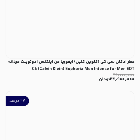
عطر ادکلن سی کی (کلوین کلین) ایفوریا من اینتنس ادوتویلت مردانه
Ck (Calvin Klein) Euphoria Men Intense for Men EDT
۶۶٫۰۰۰٫۰۰۰
۴۶٫۹۰۰٫۰۰۰
تومان
۲۷
درصد