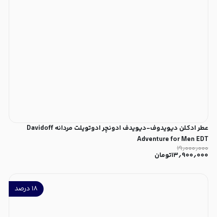
عطر ادکلن دیویدوف-دیویدف ادونچر ادوتویلت مردانه Davidoff
Adventure for Men EDT
۱۹٫۰۰۰٫۰۰۰
۱۳٫۹۰۰٫۰۰۰
تومان
۱۸
درصد