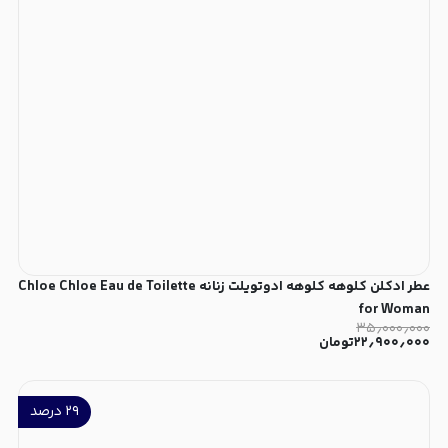
عطر ادکلن کلوهه کلوهه ادوتویلت زنانه Chloe Chloe Eau de Toilette
for Woman
۳۵٫۰۰۰٫۰۰۰
۲۲٫۹۰۰٫۰۰۰
تومان
۲۹
درصد