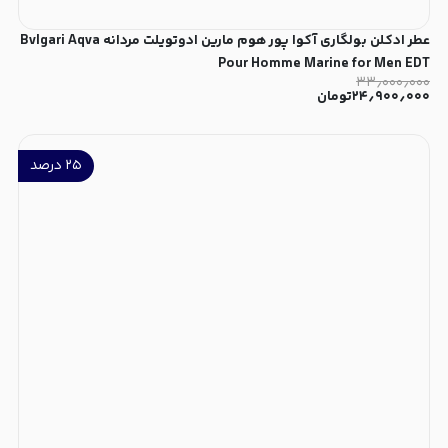
عطر ادکلن بولگاری آکوا پور هوم مارین ادوتویلت مردانه Bvlgari Aqva
Pour Homme Marine for Men EDT
۳۳٫۰۰۰٫۰۰۰
۲۴٫۹۰۰٫۰۰۰
تومان
۲۵
درصد