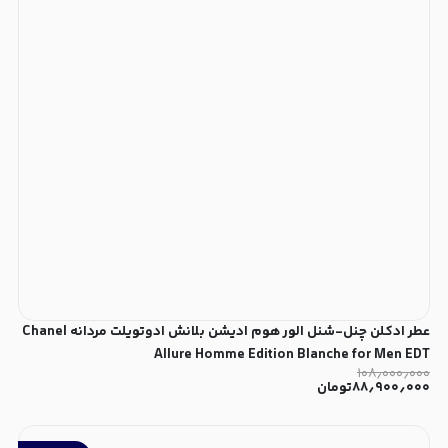
عطر ادکلن چنل-شنل الور هوم ادیشن بلانش ادوتویلت مردانه Chanel
Allure Homme Edition Blanche for Men EDT
۱۰۸٫۰۰۰٫۰۰۰
۸۸٫۹۰۰٫۰۰۰
تومان