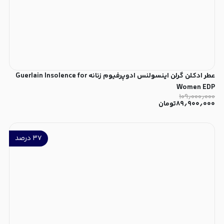
عطر ادکلن گرلن اینسولنس ادوپرفیوم زنانه Guerlain Insolence for
Women EDP
۱۰۹٫۰۰۰٫۰۰۰
۸۹٫۹۰۰٫۰۰۰
تومان
۳۷
درصد