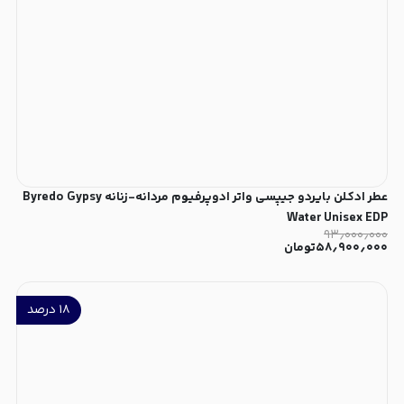
عطر ادکلن بایردو جیپسی واتر ادوپرفیوم مردانه-زنانه Byredo Gypsy
Water Unisex EDP
۹۳٫۰۰۰٫۰۰۰
۵۸٫۹۰۰٫۰۰۰
تومان
۱۸
درصد