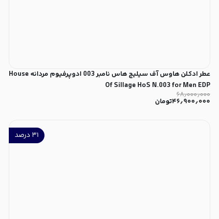
عطر ادکلن هاوس آف سیلیج هاس نامبر 003 ادوپرفیوم مردانه House
Of Sillage HoS N.003 for Men EDP
۶۸٫۰۰۰٫۰۰۰
۴۶٫۹۰۰٫۰۰۰
تومان
۳۱
درصد