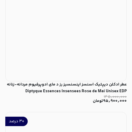
عطر ادکلن دیپتیک اسنسز اینسنسیز رز د مای ادوپرفیوم مردانه-زنانه
Diptyque Essences Insensees Rose de Mai Unisex EDP
۱۴۵٫۰۰۰٫۰۰۰
۹۵٫۹۰۰٫۰۰۰
تومان
۳۰
درصد