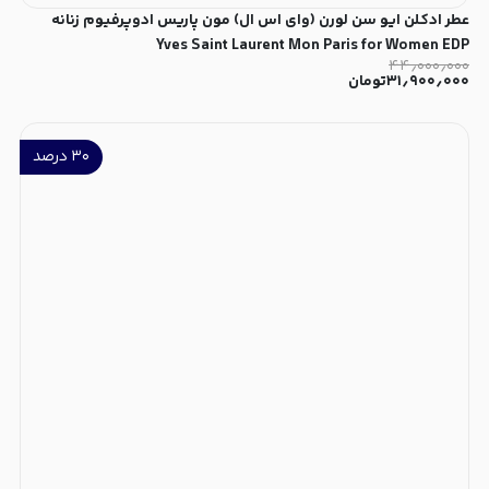
عطر ادکلن ایو سن لورن (وای اس ال) مون پاریس ادوپرفیوم زنانه
Yves Saint Laurent Mon Paris for Women EDP
۴۴٫۰۰۰٫۰۰۰
۳۱٫۹۰۰٫۰۰۰
تومان
۳۰
درصد