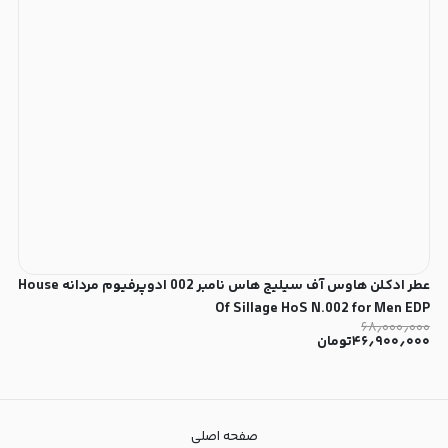
عطر ادکلن هاوس آف سیلیج هاس نامبر 002 ادوپرفیوم مردانه House
Of Sillage HoS N.002 for Men EDP
۶۸٫۰۰۰٫۰۰۰
۴۶٫۹۰۰٫۰۰۰
تومان
صفحه اصلی