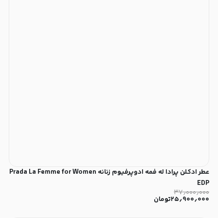
عطر ادکلن پرادا له فمه ادوپرفیوم زنانه Prada La Femme for Women
EDP
۳۷٫۰۰۰٫۰۰۰
۲۵٫۹۰۰٫۰۰۰
تومان