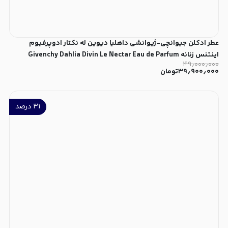
عطر ادکلن جیوانچی-ژیوانشی داهلیا دیوین له نکتار ادوپرفیوم
اینتنس زنانه Givenchy Dahlia Divin Le Nectar Eau de Parfum
۴۹٫۰۰۰٫۰۰۰
Intense for Women
۳۹٫۹۰۰٫۰۰۰
تومان
۳۱
درصد