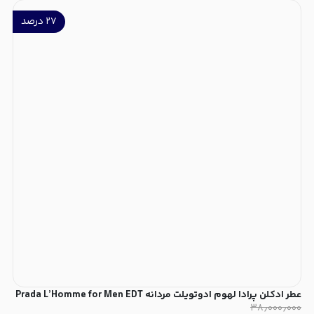
۲۷
درصد
عطر ادکلن پرادا لهوم ادوتویلت مردانه Prada L’Homme for Men EDT
۳۸٫۰۰۰٫۰۰۰