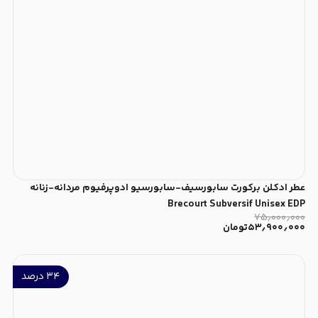
عطر ادکلن برکورت سابورسیف-سابورسیو ادوپرفیوم مردانه-زنانه
Brecourt Subversif Unisex EDP
۷۵٫۰۰۰٫۰۰۰
۵۳٫۹۰۰٫۰۰۰
تومان
۳۴
درصد