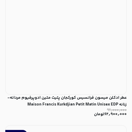
عطر ادکلن میسون فرانسیس کورکجان پتیت متین ادوپرفیوم مردانه-
زنانه Maison Francis Kurkdjian Petit Matin Unisex EDP
۹۶٫۰۰۰٫۰۰۰
۶۲٫۹۰۰٫۰۰۰
تومان