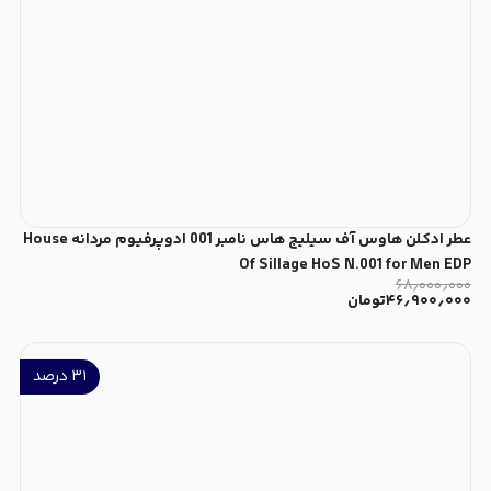
عطر ادکلن هاوس آف سیلیج هاس نامبر 001 ادوپرفیوم مردانه House
Of Sillage HoS N.001 for Men EDP
۶۸٫۰۰۰٫۰۰۰
۴۶٫۹۰۰٫۰۰۰
تومان
۳۱
درصد