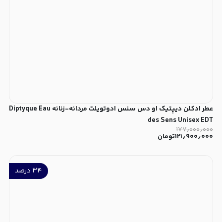
عطر ادکلن دیپتیک او دس سنس ادوتویلت مردانه-زنانه Diptyque Eau
des Sens Unisex EDT
۱۷۷٫۰۰۰٫۰۰۰
۱۲۱٫۹۰۰٫۰۰۰
تومان
۳۴
درصد