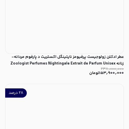
عطر ادکلن زولوجیست پرفیومز نایتینگل اکستریت د پارفوم مردانه-
زنانه Zoologist Perfumes Nightingale Extrait de Parfum Unisex
۲۳۸٫۰۰۰٫۰۰۰
۱۵۳٫۹۰۰٫۰۰۰
تومان
۲۸
درصد