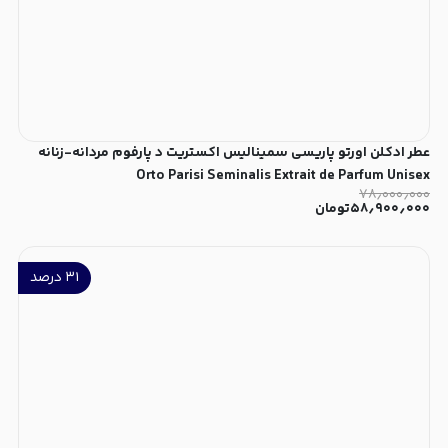
عطر ادکلن اورتو پاریسی سمینالیس اکستریت د پارفوم مردانه-زنانه
Orto Parisi Seminalis Extrait de Parfum Unisex
۷۸٫۰۰۰٫۰۰۰
۵۸٫۹۰۰٫۰۰۰
تومان
۳۱
درصد