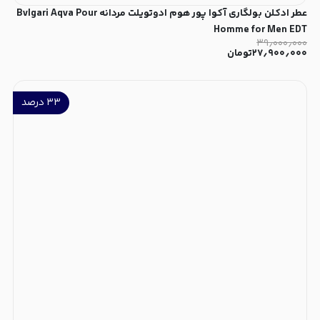
عطر ادکلن بولگاری آکوا پور هوم ادوتویلت مردانه Bvlgari Aqva Pour
Homme for Men EDT
۳۹٫۰۰۰٫۰۰۰
۲۷٫۹۰۰٫۰۰۰
تومان
۳۳
درصد