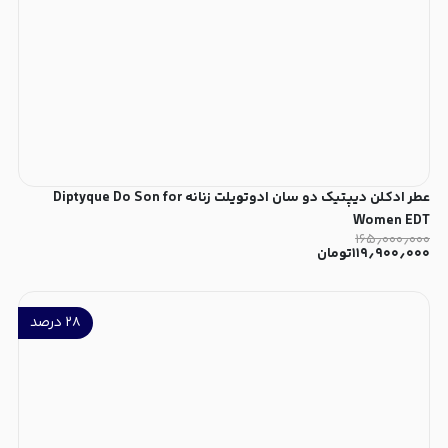
عطر ادکلن دیپتیک دو سان ادوتویلت زنانه Diptyque Do Son for
Women EDT
۱۶۵٫۰۰۰٫۰۰۰
۱۱۹٫۹۰۰٫۰۰۰
تومان
۲۸
درصد