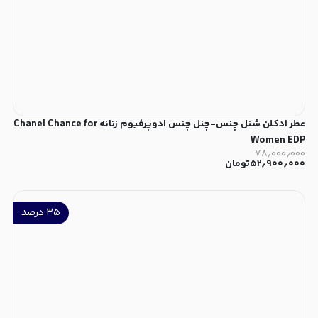
عطر ادکلن شنل چنس-چنل چنس ادوپرفیوم زنانه Chanel Chance for
Women EDP
۷۸٫۰۰۰٫۰۰۰
۵۲٫۹۰۰٫۰۰۰
تومان
۳۵
درصد