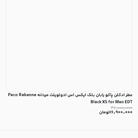
عطر ادکلن پاکو رابان بلک ایکس اس ادوتویلت مردانه Paco Rabanne
Black XS for Men EDT
۲۷٫۰۰۰٫۰۰۰
۱۶٫۹۰۰٫۰۰۰
تومان