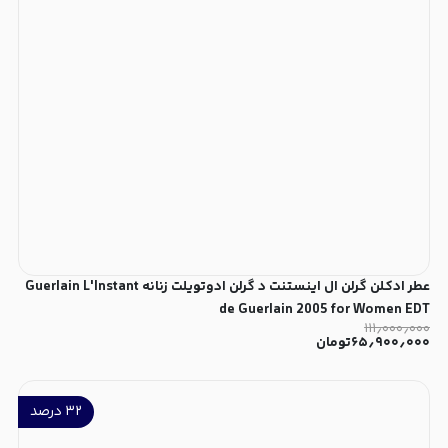
عطر ادکلن گرلن ال اینستنت د گرلن ادوتویلت زنانه Guerlain L'Instant
de Guerlain 2005 for Women EDT
۱۱۱٫۰۰۰٫۰۰۰
۶۵٫۹۰۰٫۰۰۰
تومان
۳۲
درصد