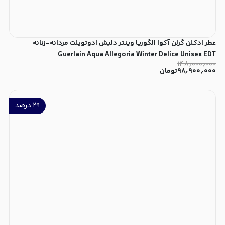
عطر ادکلن گرلن آکوا الگوریا وینتر دلیش ادوتویلت مردانه-زنانه
Guerlain Aqua Allegoria Winter Delice Unisex EDT
۱۴۸٫۰۰۰٫۰۰۰
۹۸٫۹۰۰٫۰۰۰
تومان
۲۹
درصد