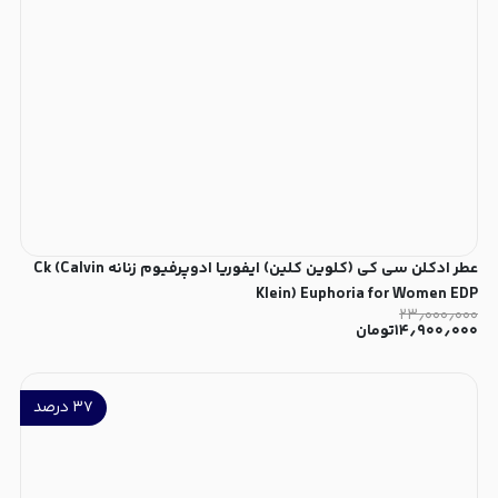
عطر ادکلن سی کی (کلوین کلین) ایفوریا ادوپرفیوم زنانه Ck (Calvin
Klein) Euphoria for Women EDP
۲۳٫۰۰۰٫۰۰۰
۱۴٫۹۰۰٫۰۰۰
تومان
۳۷
درصد