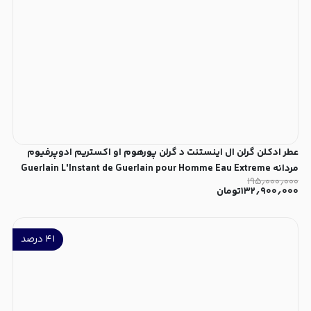
عطر ادکلن گرلن ال اینستنت د گرلن پورهوم او اکستریم ادوپرفیوم
مردانه Guerlain L'Instant de Guerlain pour Homme Eau Extreme
۱۹۵٫۰۰۰٫۰۰۰
for Men EDP
۱۳۲٫۹۰۰٫۰۰۰
تومان
۴۱
درصد