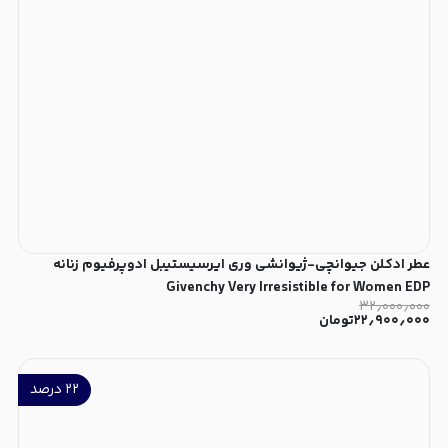
عطر ادکلن جیوانچی-ژیوانشی وری ایرسیستیبل ادوپرفیوم زنانه
Givenchy Very Irresistible for Women EDP
۳۲٫۰۰۰٫۰۰۰
۲۲٫۹۰۰٫۰۰۰
تومان
۲۲
درصد