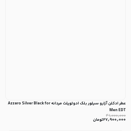
عطر ادکلن آزارو سیلور بلک ادوتویلت مردانه Azzaro Silver Black for
Men EDT
۴۱٫۰۰۰٫۰۰۰
۲۷٫۹۰۰٫۰۰۰
تومان