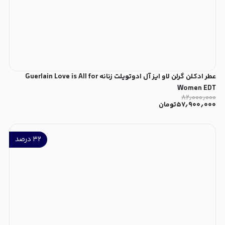
عطر ادکلن گرلن لاو ایز آل ادوتویلت زنانه Guerlain Love is All for
Women EDT
۸۲٫۰۰۰٫۰۰۰
۵۷٫۹۰۰٫۰۰۰
تومان
۳۲
درصد