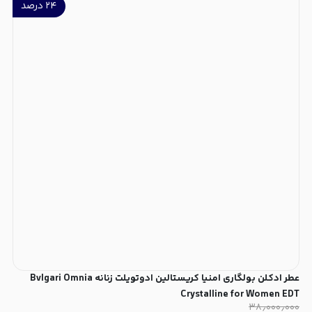
۲۴
درصد
عطر ادکلن بولگاری امنیا کریستالین ادوتویلت زنانه Bvlgari Omnia
Crystalline for Women EDT
۳۸٫۰۰۰٫۰۰۰