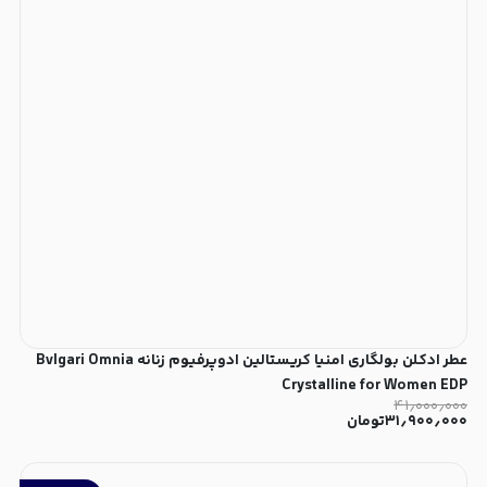
عطر ادکلن بولگاری امنیا کریستالین ادوپرفیوم زنانه Bvlgari Omnia
Crystalline for Women EDP
۴۱٫۰۰۰٫۰۰۰
۳۱٫۹۰۰٫۰۰۰
تومان