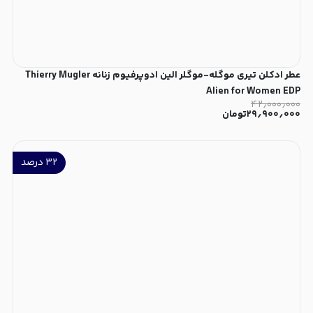
عطر ادکلن تیری موگله-موگلر الین ادوپرفیوم زنانه Thierry Mugler
Alien for Women EDP
۴۲٫۰۰۰٫۰۰۰
۲۹٫۹۰۰٫۰۰۰
تومان
۳۲
درصد