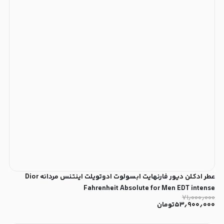
عطر ادکلن دیور فارنهایت ابسولوت ادوتویلت اینتنس مردانه Dior
Fahrenheit Absolute for Men EDT intense
۷۱٫۰۰۰٫۰۰۰
۵۳٫۹۰۰٫۰۰۰
تومان