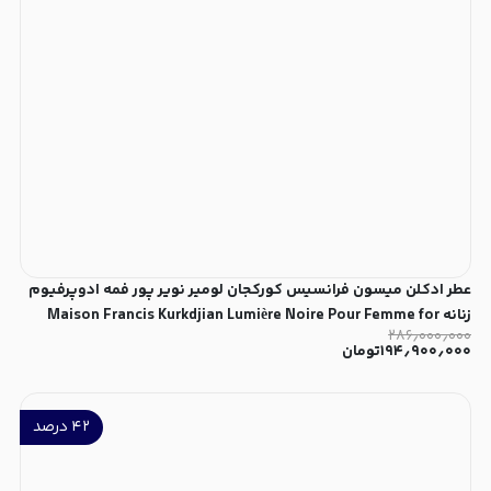
عطر ادکلن میسون فرانسیس کورکجان لومیر نویر پور فمه ادوپرفیوم
زنانه Maison Francis Kurkdjian Lumière Noire Pour Femme for
۲۸۶٫۰۰۰٫۰۰۰
Women EDP
۱۹۴٫۹۰۰٫۰۰۰
تومان
۴۲
درصد