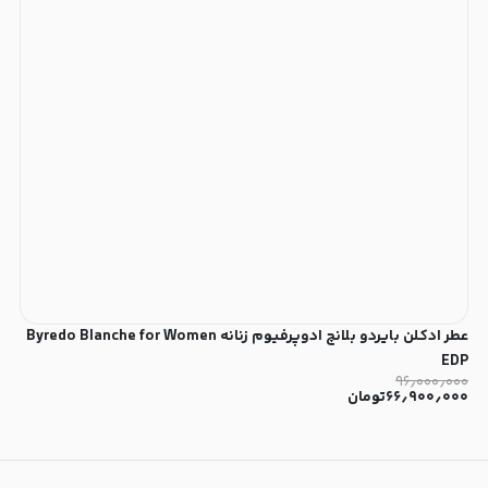
عطر ادکلن بایردو بلانچ ادوپرفیوم زنانه Byredo Blanche for Women
EDP
۹۶٫۰۰۰٫۰۰۰
۶۶٫۹۰۰٫۰۰۰
تومان