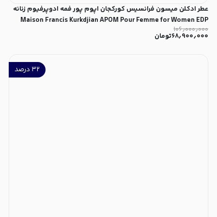
عطر ادکلن میسون فرانسیس کورکجان اپوم پور فمه ادوپرفیوم زنانه
Maison Francis Kurkdjian APOM Pour Femme for Women EDP
۱۰۶٫۰۰۰٫۰۰۰
۶۸٫۹۰۰٫۰۰۰
تومان
۳۲
درصد