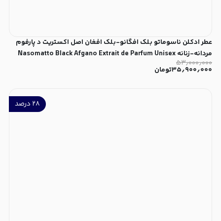
عطر ادکلن ناسوماتو بلک افگانو-بلک افغان اصل اکستریت د پارفوم
مردانه-زنانه Nasomatto Black Afgano Extrait de Parfum Unisex
۵۳٫۰۰۰٫۰۰۰
۳۵٫۹۰۰٫۰۰۰
تومان
۲۸
درصد