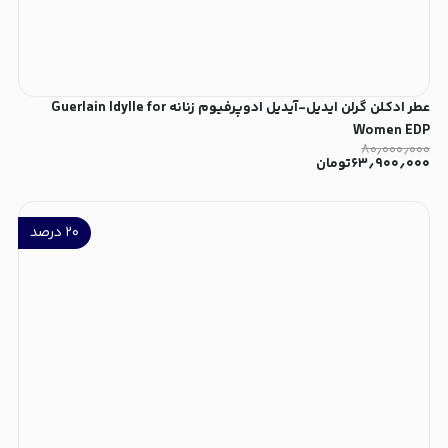
عطر ادکلن گرلن ایدیل-آیدیل ادوپرفیوم زنانه Guerlain Idylle for
Women EDP
۸۰٫۰۰۰٫۰۰۰
۶۳٫۹۰۰٫۰۰۰
تومان
۲۰
درصد