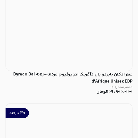
عطر ادکلن بایردو بال دآفریک ادوپرفیوم مردانه-زنانه Byredo Bal
d'Afrique Unisex EDP
۱۲۹٫۰۰۰٫۰۰۰
۱۰۹٫۹۰۰٫۰۰۰
تومان
۳۰
درصد