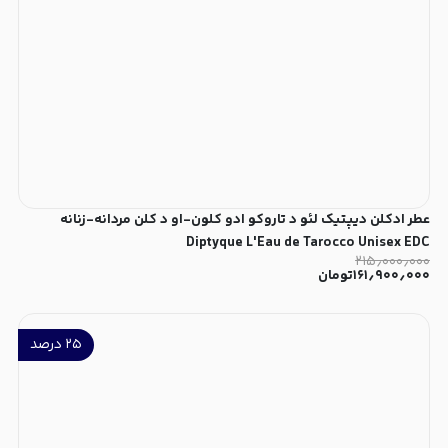
عطر ادکلن دیپتیک لئو د تاروکو ادو کلون-او د کلن مردانه-زنانه
Diptyque L'Eau de Tarocco Unisex EDC
۲۱۵٫۰۰۰٫۰۰۰
۱۶۱٫۹۰۰٫۰۰۰
تومان
۲۵
درصد