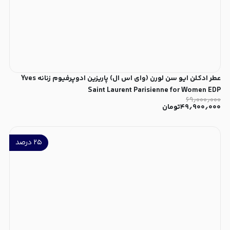
عطر ادکلن ایو سن لورن (وای اس ال) پاریزین ادوپرفیوم زنانه Yves
Saint Laurent Parisienne for Women EDP
۶۹٫۰۰۰٫۰۰۰
۴۹٫۹۰۰٫۰۰۰
تومان
۲۵
درصد