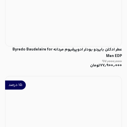
عطر ادکلن بایردو بودلر ادوپرفیوم مردانه Byredo Baudelaire for
Men EDP
۹۷٫۰۰۰٫۰۰۰
۷۷٫۹۰۰٫۰۰۰
تومان
۱۵
درصد