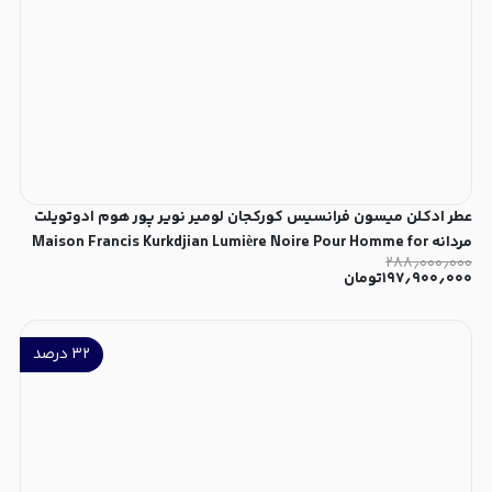
عطر ادکلن میسون فرانسیس کورکجان لومیر نویر پور هوم ادوتویلت
مردانه Maison Francis Kurkdjian Lumière Noire Pour Homme for
۲۸۸٫۰۰۰٫۰۰۰
Men EDT
۱۹۷٫۹۰۰٫۰۰۰
تومان
۳۲
درصد