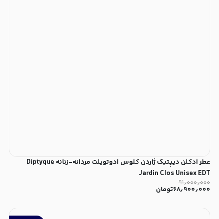
عطر ادکلن دیپتیک ژاردن کلوس ادوتویلت مردانه-زنانه Diptyque
Jardin Clos Unisex EDT
۹۱٫۰۰۰٫۰۰۰
۶۸٫۹۰۰٫۰۰۰
تومان