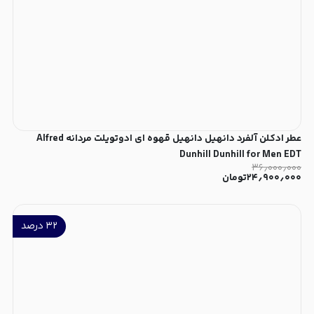
عطر ادکلن آلفرد دانهیل دانهیل قهوه ای ادوتویلت مردانه Alfred
Dunhill Dunhill for Men EDT
۳۶٫۰۰۰٫۰۰۰
۲۴٫۹۰۰٫۰۰۰
تومان
۳۲
درصد