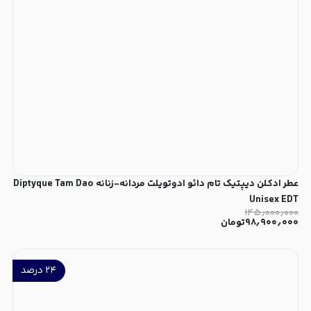
عطر ادکلن دیپتیک تام دائو ادوتویلت مردانه-زنانه Diptyque Tam Dao
Unisex EDT
۱۴۵٫۰۰۰٫۰۰۰
۹۸٫۹۰۰٫۰۰۰
تومان
۲۴
درصد