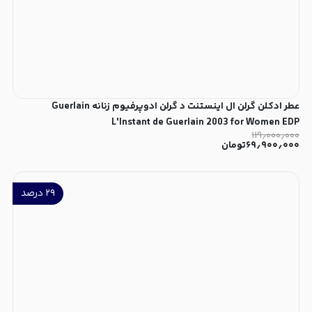
عطر ادکلن گرلن ال اینستنت د گرلن ادوپرفیوم زنانه Guerlain
L'Instant de Guerlain 2003 for Women EDP
۱۱۹٫۰۰۰٫۰۰۰
۶۹٫۹۰۰٫۰۰۰
تومان
۲۹
درصد