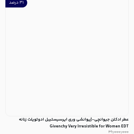
۳۱
درصد
عطر ادکلن جیوانچی-ژیوانشی وری ایرسیستیبل ادوتویلت زنانه
Givenchy Very Irresistible for Women EDT
۲۹٫۰۰۰٫۰۰۰