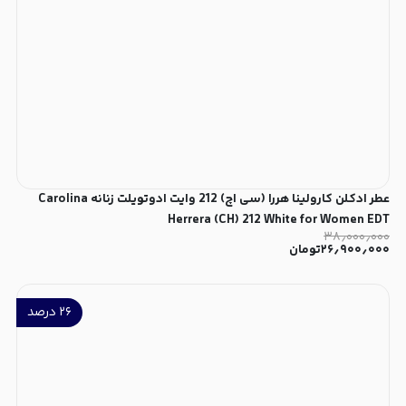
عطر ادکلن کارولینا هررا (سی اچ) 212 وایت ادوتویلت زنانه Carolina
Herrera (CH) 212 White for Women EDT
۳۸٫۰۰۰٫۰۰۰
۲۶٫۹۰۰٫۰۰۰
تومان
۲۶
درصد