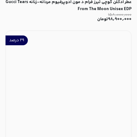
عطر ادکلن گوچی تیرز فرام د مون ادوپرفیوم مردانه-زنانه Gucci Tears
From The Moon Unisex EDP
۱۵۸٫۰۰۰٫۰۰۰
۹۸٫۹۰۰٫۰۰۰
تومان
۲۹
درصد