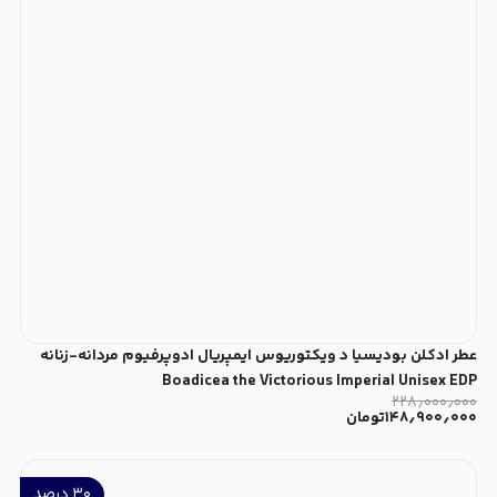
عطر ادکلن بودیسیا د ویکتوریوس ایمپریال ادوپرفیوم مردانه-زنانه
Boadicea the Victorious Imperial Unisex EDP
۲۲۸٫۰۰۰٫۰۰۰
۱۴۸٫۹۰۰٫۰۰۰
تومان
۳۰
درصد