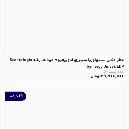
عطر ادکلن سنتولوژیا سینرژی ادوپرفیوم مردانه-زنانه Scentologia
Syn.ergy Unisex EDP
۵۹٫۰۰۰٫۰۰۰
۳۹٫۹۰۰٫۰۰۰
تومان
۲۹
درصد