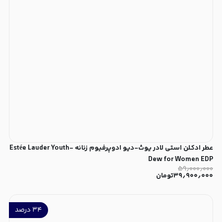
عطر ادکلن استی لادر یوث-دیو ادوپرفیوم زنانه Estée Lauder Youth-
Dew for Women EDP
۵۹٫۰۰۰٫۰۰۰
۳۹٫۹۰۰٫۰۰۰
تومان
۳۴
درصد