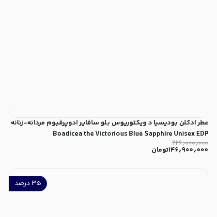
عطر ادکلن بودیسیا د ویکتوریوس بلو سافایر ادوپرفیوم مردانه-زنانه
Boadicea the Victorious Blue Sapphire Unisex EDP
۲۲۶٫۰۰۰٫۰۰۰
۱۴۶٫۹۰۰٫۰۰۰
تومان
۳۵
درصد