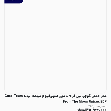
عطر ادکلن گوچی تیرز فرام د مون ادوپرفیوم مردانه-زنانه Gucci Tears
From The Moon Unisex EDP
۱۹۵٫۰۰۰٫۰۰۰
۱۳۵٫۹۰۰٫۰۰۰
تومان