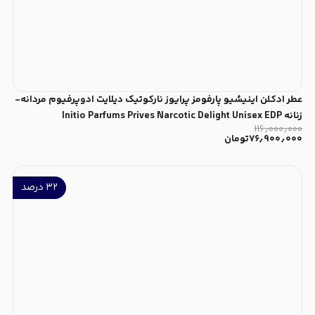
عطر ادکلن اینیشیو پارفومز پرایوز نارکوتیک دیلایت ادوپرفیوم مردانه-
زنانه Initio Parfums Prives Narcotic Delight Unisex EDP
۱۱۶٫۰۰۰٫۰۰۰
۷۶٫۹۰۰٫۰۰۰
تومان
۳۲
درصد