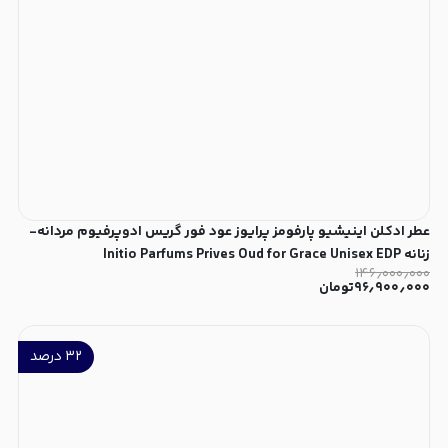
عطر ادکلن اینیشیو پارفومز پرایوز عود فور گریس ادوپرفیوم مردانه-
زنانه Initio Parfums Prives Oud for Grace Unisex EDP
۱۴۶٫۰۰۰٫۰۰۰
۹۶٫۹۰۰٫۰۰۰
تومان
۳۲
درصد