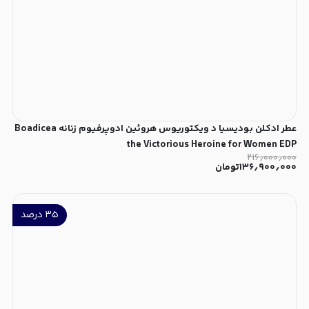
عطر ادکلن بودیسیا د ویکتوریوس هروئین ادوپرفیوم زنانه Boadicea
the Victorious Heroine for Women EDP
۲۱۶٫۰۰۰٫۰۰۰
۱۳۶٫۹۰۰٫۰۰۰
تومان
۳۵
درصد