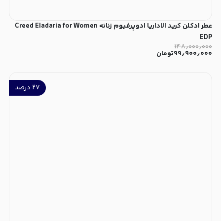
عطر ادکلن کرید الاداریا ادوپرفیوم زنانه Creed Eladaria for Women
EDP
۱۴۸٫۰۰۰٫۰۰۰
۹۹٫۹۰۰٫۰۰۰
تومان
۲۷
درصد