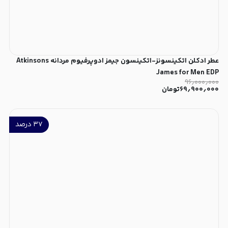
عطر ادکلن اتکینسونز-اتکینسون جیمز ادوپرفیوم مردانه Atkinsons
James for Men EDP
۹۶٫۰۰۰٫۰۰۰
۶۹٫۹۰۰٫۰۰۰
تومان
۳۷
درصد