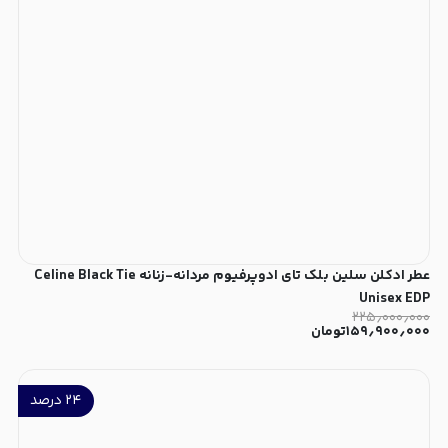
عطر ادکلن سلین بلک تای ادوپرفیوم مردانه-زنانه Celine Black Tie
Unisex EDP
۲۲۵٫۰۰۰٫۰۰۰
۱۵۹٫۹۰۰٫۰۰۰
تومان
۲۴
درصد