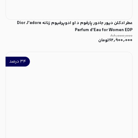
عطر ادکلن دیور جادور پارفوم د او ادوپرفیوم زنانه Dior J'adore
Parfum d'Eau for Women EDP
۸۸٫۰۰۰٫۰۰۰
۶۲٫۹۰۰٫۰۰۰
تومان
۳۴
درصد