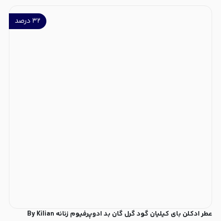
۳۲
درصد
عطر ادکلن بای کیلیان گود گرل گان بد ادوپرفیوم زنانه By Kilian