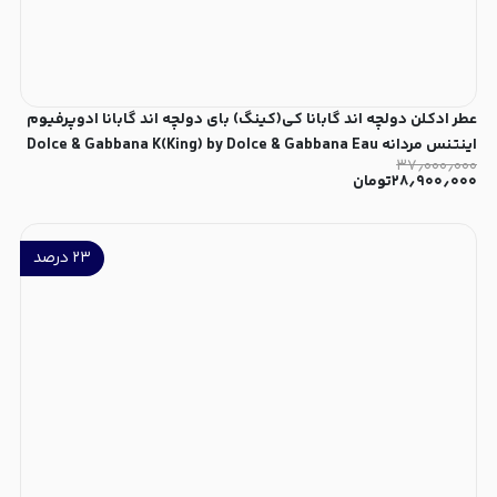
عطر ادکلن دولچه اند گابانا کی(کینگ) بای دولچه اند گابانا ادوپرفیوم
اینتنس مردانه Dolce & Gabbana K(King) by Dolce & Gabbana Eau
۳۷٫۰۰۰٫۰۰۰
de Parfum Intense for Men
۲۸٫۹۰۰٫۰۰۰
تومان
۲۳
درصد