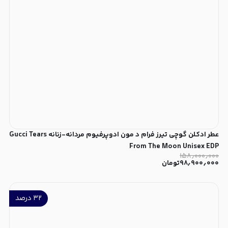
عطر ادکلن گوچی تیرز فرام د مون ادوپرفیوم مردانه-زنانه Gucci Tears
From The Moon Unisex EDP
۱۵۸٫۰۰۰٫۰۰۰
۹۸٫۹۰۰٫۰۰۰
تومان
۳۲
درصد