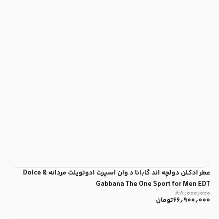
عطر ادکلن دولچه اند گابانا د وان اسپرت ادوتویلت مردانه Dolce &
Gabbana The One Sport for Men EDT
۸۸٫۰۰۰٫۰۰۰
۶۶٫۹۰۰٫۰۰۰
تومان