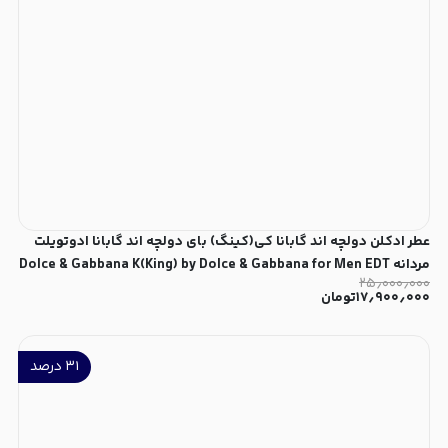
عطر ادکلن دولچه اند گابانا کی(کینگ) بای دولچه اند گابانا ادوتویلت
مردانه Dolce & Gabbana K(King) by Dolce & Gabbana for Men EDT
۲۵٫۰۰۰٫۰۰۰
۱۷٫۹۰۰٫۰۰۰
تومان
۳۱
درصد