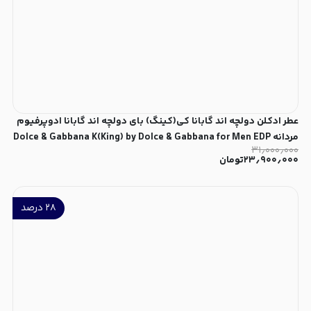
عطر ادکلن دولچه اند گابانا کی(کینگ) بای دولچه اند گابانا ادوپرفیوم
مردانه Dolce & Gabbana K(King) by Dolce & Gabbana for Men EDP
۳۱٫۰۰۰٫۰۰۰
۲۳٫۹۰۰٫۰۰۰
تومان
۲۸
درصد