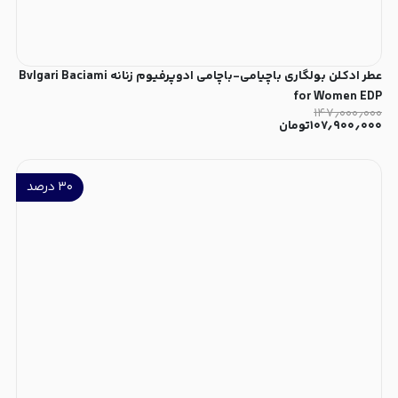
عطر ادکلن بولگاری باچیامی-باچامی ادوپرفیوم زنانه Bvlgari Baciami
for Women EDP
۱۴۷٫۰۰۰٫۰۰۰
۱۰۷٫۹۰۰٫۰۰۰
تومان
۳۰
درصد