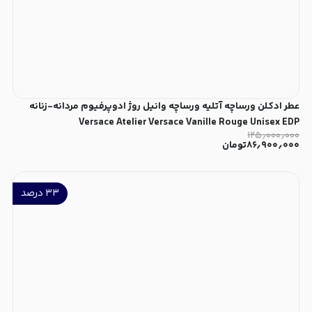
عطر ادکلن ورساچه آتلیه ورساچه وانیل روژ ادوپرفیوم مردانه-زنانه
Versace Atelier Versace Vanille Rouge Unisex EDP
۱۲۵٫۰۰۰٫۰۰۰
۸۶٫۹۰۰٫۰۰۰
تومان
۳۳
درصد