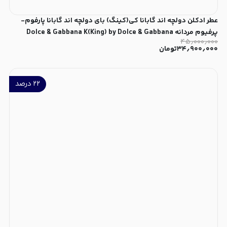
عطر ادکلن دولچه اند گابانا کی(کینگ) بای دولچه اند گابانا پارفوم-
پرفیوم مردانه Dolce & Gabbana K(King) by Dolce & Gabbana
۴۵٫۰۰۰٫۰۰۰
Parfum for Men
۳۴٫۹۰۰٫۰۰۰
تومان
۲۲
درصد