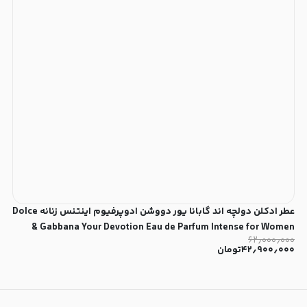
عطر ادکلن دولچه اند گابانا یور دووشن ادوپرفیوم اینتنس زنانه Dolce
& Gabbana Your Devotion Eau de Parfum Intense for Women
۶۲٫۰۰۰٫۰۰۰
۴۲٫۹۰۰٫۰۰۰
تومان