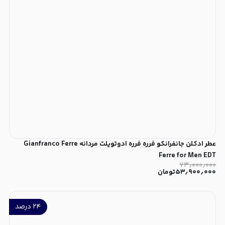
عطر ادکلن جانفرانکو فرره فرره ادوتویلت مردانه Gianfranco Ferre
Ferre for Men EDT
۷۳٫۰۰۰٫۰۰۰
۵۳٫۹۰۰٫۰۰۰
تومان
۲۴
درصد