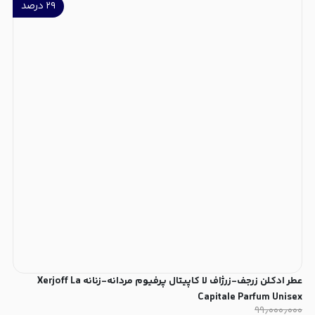
۲۹
درصد
عطر ادکلن زرجف-زرژاف لا کاپیتال پرفیوم مردانه-زنانه Xerjoff La
Capitale Parfum Unisex
۹۹٫۰۰۰٫۰۰۰