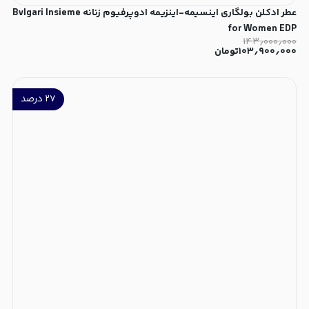
عطر ادکلن بولگاری اینسیمه-اینزیمه ادوپرفیوم زنانه Bvlgari Insieme
for Women EDP
۱۴۳٫۰۰۰٫۰۰۰
۱۰۳٫۹۰۰٫۰۰۰
تومان
۲۷
درصد