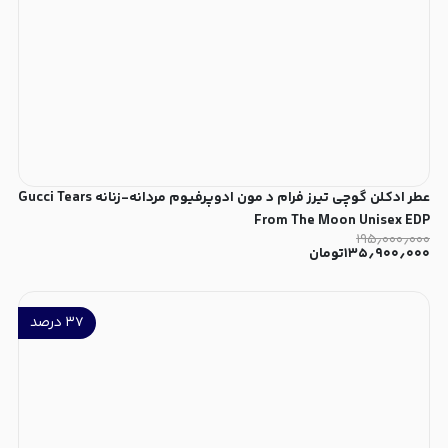
عطر ادکلن گوچی تیرز فرام د مون ادوپرفیوم مردانه-زنانه Gucci Tears
From The Moon Unisex EDP
۱۹۵٫۰۰۰٫۰۰۰
۱۳۵٫۹۰۰٫۰۰۰
تومان
۳۷
درصد