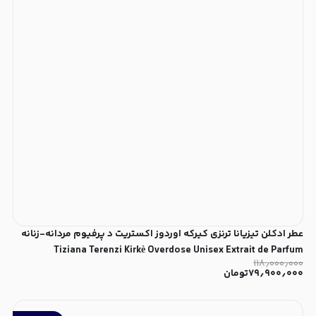
عطر ادکلن تیزیانا ترنزی کیرکه اوردوز اکستریت د پرفیوم مردانه-زنانه
Tiziana Terenzi Kirkè Overdose Unisex Extrait de Parfum
۱۱۸٫۰۰۰٫۰۰۰
۷۹٫۹۰۰٫۰۰۰
تومان