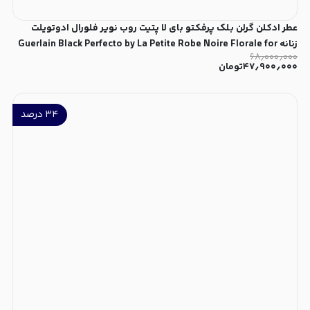
عطر ادکلن گرلن بلک پرفکتو بای لا پتیت روب نویر فلورال ادوتویلت
زنانه Guerlain Black Perfecto by La Petite Robe Noire Florale for
۶۸٫۰۰۰٫۰۰۰
Women EDT
۴۷٫۹۰۰٫۰۰۰
تومان
۳۴
درصد