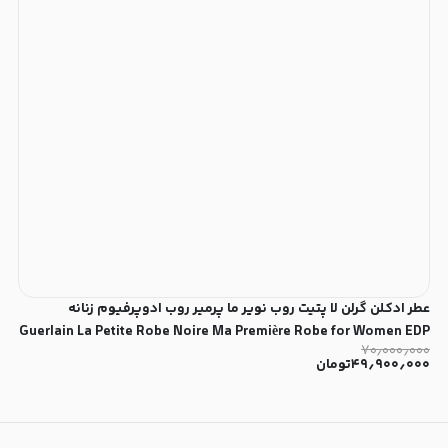
عطر ادکلن گرلن لا پتیت روب نویر ما پرمیر روب ادوپرفیوم زنانه
Guerlain La Petite Robe Noire Ma Première Robe for Women EDP
۷۰٫۰۰۰٫۰۰۰
۴۹٫۹۰۰٫۰۰۰
تومان