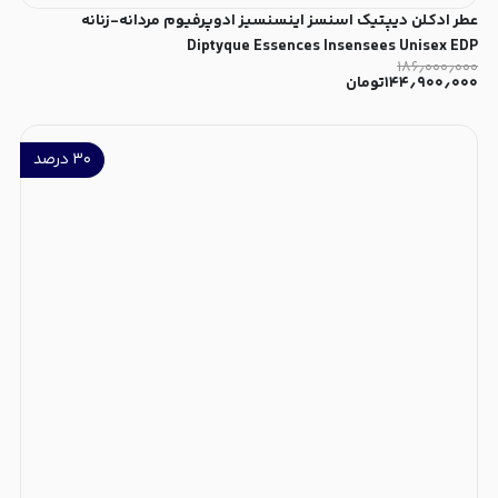
عطر ادکلن دیپتیک اسنسز اینسنسیز ادوپرفیوم مردانه-زنانه
Diptyque Essences Insensees Unisex EDP
۱۸۶٫۰۰۰٫۰۰۰
۱۴۴٫۹۰۰٫۰۰۰
تومان
۳۰
درصد