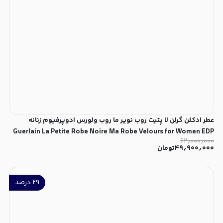
عطر ادکلن گرلن لا پتیت روب نویر ما روب ولورس ادوپرفیوم زنانه
Guerlain La Petite Robe Noire Ma Robe Velours for Women EDP
۶۲٫۰۰۰٫۰۰۰
۴۹٫۹۰۰٫۰۰۰
تومان
۲۹
درصد