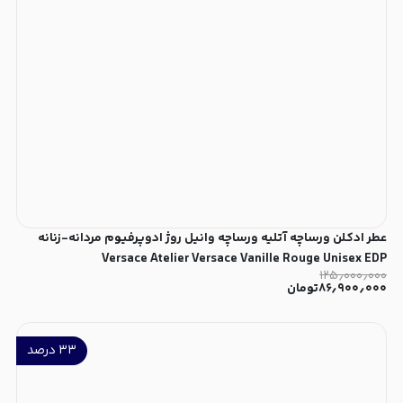
عطر ادکلن ورساچه آتلیه ورساچه وانیل روژ ادوپرفیوم مردانه-زنانه
Versace Atelier Versace Vanille Rouge Unisex EDP
۱۲۵٫۰۰۰٫۰۰۰
۸۶٫۹۰۰٫۰۰۰
تومان
۳۳
درصد