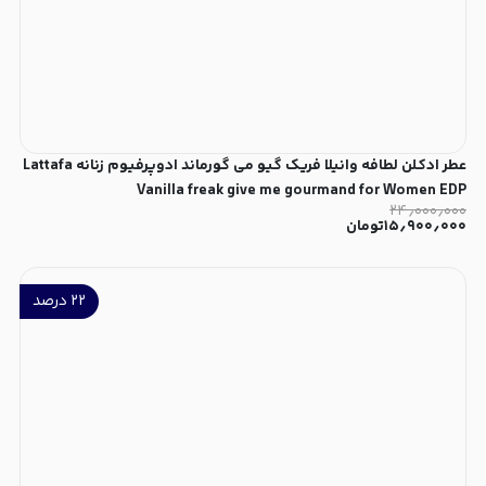
عطر ادکلن لطافه وانیلا فریک گیو می گورماند ادوپرفیوم زنانه Lattafa
Vanilla freak give me gourmand for Women EDP
۲۴٫۰۰۰٫۰۰۰
۱۵٫۹۰۰٫۰۰۰
تومان
۲۲
درصد