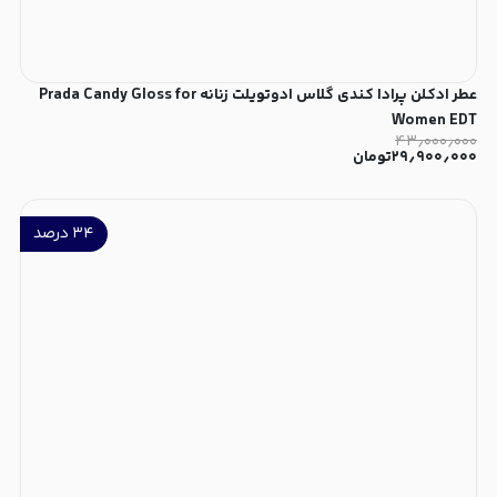
عطر ادکلن پرادا کندی گلاس ادوتویلت زنانه Prada Candy Gloss for
Women EDT
۴۳٫۰۰۰٫۰۰۰
۲۹٫۹۰۰٫۰۰۰
تومان
۳۴
درصد