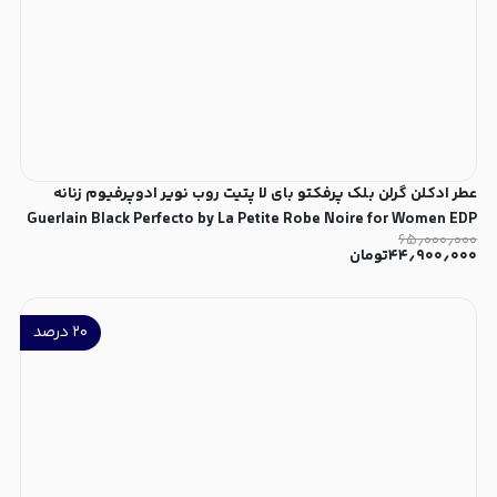
عطر ادکلن گرلن بلک پرفکتو بای لا پتیت روب نویر ادوپرفیوم زنانه
Guerlain Black Perfecto by La Petite Robe Noire for Women EDP
۶۵٫۰۰۰٫۰۰۰
۴۴٫۹۰۰٫۰۰۰
تومان
۲۰
درصد