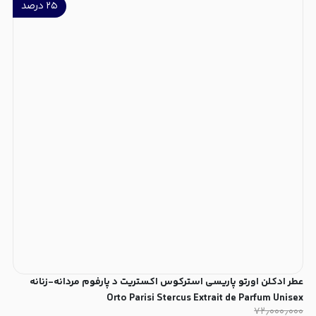
۲۵
درصد
عطر ادکلن اورتو پاریسی استرکوس اکستریت د پارفوم مردانه-زنانه
Orto Parisi Stercus Extrait de Parfum Unisex
۷۲٫۰۰۰٫۰۰۰