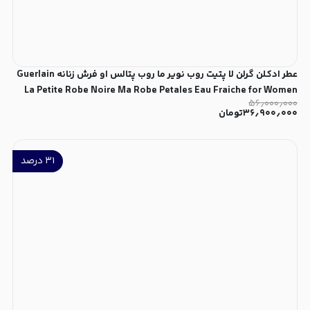
عطر ادکلن گرلن لا پتیت روب نویر ما روب پتالس او فرش زنانه Guerlain
La Petite Robe Noire Ma Robe Petales Eau Fraiche for Women
۵۶٫۰۰۰٫۰۰۰
۳۶٫۹۰۰٫۰۰۰
تومان
۳۱
درصد