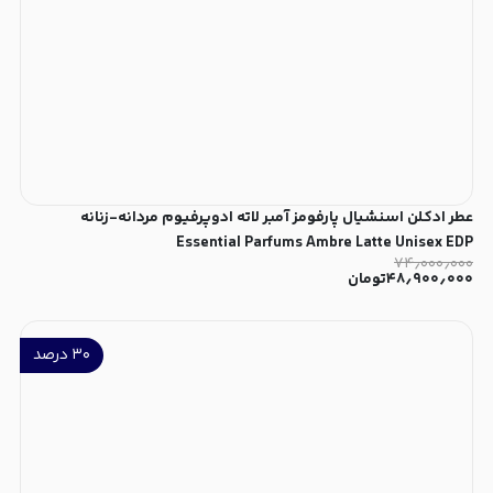
عطر ادکلن اسنشیال پارفومز آمبر لاته ادوپرفیوم مردانه-زنانه
Essential Parfums Ambre Latte Unisex EDP
۷۴٫۰۰۰٫۰۰۰
۴۸٫۹۰۰٫۰۰۰
تومان
۳۰
درصد