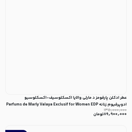
عطر ادکلن پارفومز د مارلی والایا اکسکلوسیف-اکسکلوسیو
ادوپرفیوم زنانه Parfums de Marly Valaya Exclusif for Women EDP
۱۳۵٫۰۰۰٫۰۰۰
۸۹٫۹۰۰٫۰۰۰
تومان