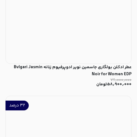
عطر ادکلن بولگاری جاسمین نویر ادوپرفیوم زنانه Bvlgari Jasmin
Noir for Women EDP
۷۶٫۰۰۰٫۰۰۰
۵۸٫۹۰۰٫۰۰۰
تومان
۳۲
درصد