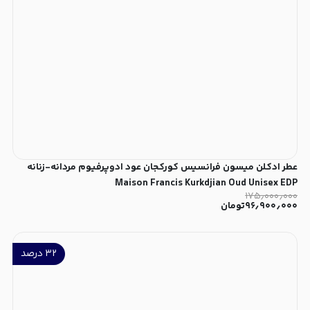
عطر ادکلن میسون فرانسیس کورکجان عود ادوپرفیوم مردانه-زنانه
Maison Francis Kurkdjian Oud Unisex EDP
۱۷۵٫۰۰۰٫۰۰۰
۹۶٫۹۰۰٫۰۰۰
تومان
۳۲
درصد