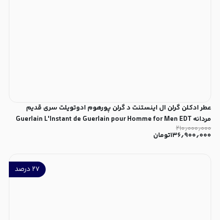
عطر ادکلن گرلن ال اینستنت د گرلن پورهوم ادوتویلت سری قدیم
مردانه Guerlain L'Instant de Guerlain pour Homme for Men EDT
۲۱۰٫۰۰۰٫۰۰۰
۱۳۶٫۹۰۰٫۰۰۰
تومان
۲۷
درصد