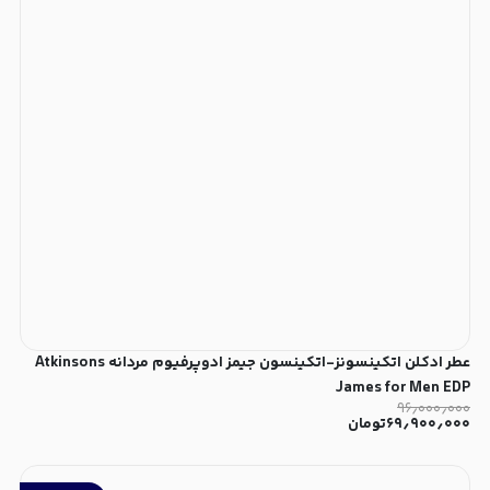
عطر ادکلن اتکینسونز-اتکینسون جیمز ادوپرفیوم مردانه Atkinsons
James for Men EDP
۹۶٫۰۰۰٫۰۰۰
۶۹٫۹۰۰٫۰۰۰
تومان