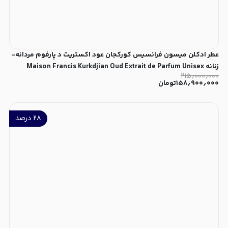
عطر ادکلن میسون فرانسیس کورکجان عود اکستریت د پارفوم مردانه-
زنانه Maison Francis Kurkdjian Oud Extrait de Parfum Unisex
۲۱۵٫۰۰۰٫۰۰۰
۱۵۸٫۹۰۰٫۰۰۰
تومان
۲۸
درصد