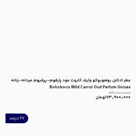
عطر ادکلن بوهوبوکو وایلد کاروت عود پارفوم-پرفیوم مردانه-زنانه
Bohoboco Wild Carrot Oud Parfum Unisex
۱۱۳٫۰۰۰٫۰۰۰
۷۳٫۹۰۰٫۰۰۰
تومان
۲۷
درصد