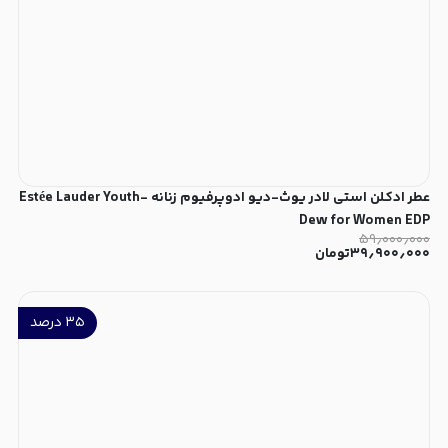
عطر ادکلن استی لادر یوث-دیو ادوپرفیوم زنانه Estée Lauder Youth-
Dew for Women EDP
۵۹٫۰۰۰٫۰۰۰
۳۹٫۹۰۰٫۰۰۰
تومان
۳۵
درصد