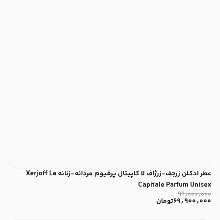
عطر ادکلن زرجف-زرژاف لا کاپیتال پرفیوم مردانه-زنانه Xerjoff La
Capitale Parfum Unisex
۹۹٫۰۰۰٫۰۰۰
۶۹٫۹۰۰٫۰۰۰
تومان