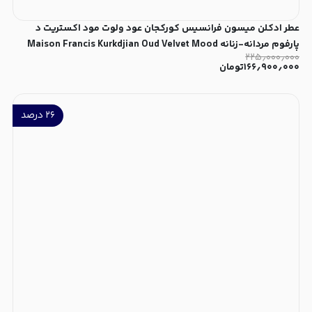
عطر ادکلن میسون فرانسیس کورکجان عود ولوت مود اکستریت د
پارفوم مردانه-زنانه Maison Francis Kurkdjian Oud Velvet Mood
۲۲۵٫۰۰۰٫۰۰۰
Extrait de Parfum Unisex
۱۶۶٫۹۰۰٫۰۰۰
تومان
۲۶
درصد