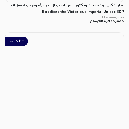
عطر ادکلن بودیسیا د ویکتوریوس ایمپریال ادوپرفیوم مردانه-زنانه
Boadicea the Victorious Imperial Unisex EDP
۲۲۸٫۰۰۰٫۰۰۰
۱۴۸٫۹۰۰٫۰۰۰
تومان
۳۳
درصد