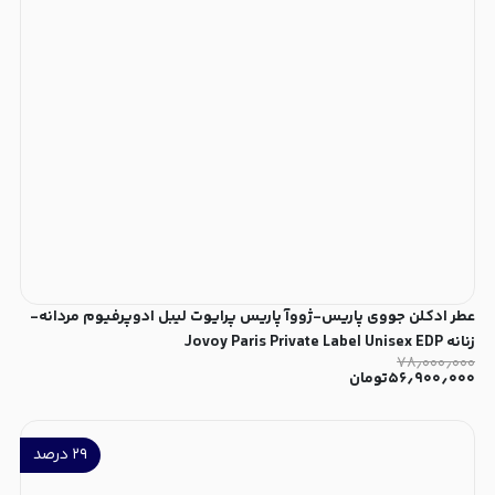
عطر ادکلن جووی پاریس-ژووآ پاریس پرایوت لیبل ادوپرفیوم مردانه-
زنانه Jovoy Paris Private Label Unisex EDP
۷۸٫۰۰۰٫۰۰۰
۵۶٫۹۰۰٫۰۰۰
تومان
۲۹
درصد