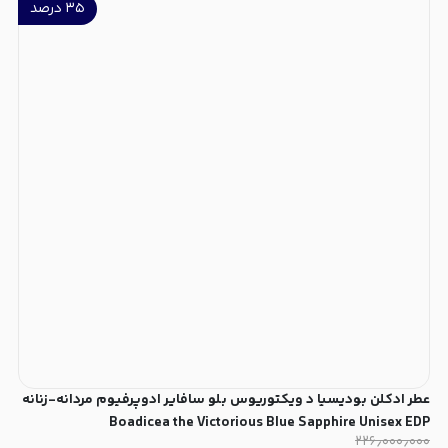
۳۵
درصد
عطر ادکلن بودیسیا د ویکتوریوس بلو سافایر ادوپرفیوم مردانه-زنانه
Boadicea the Victorious Blue Sapphire Unisex EDP
۲۲۶٫۰۰۰٫۰۰۰