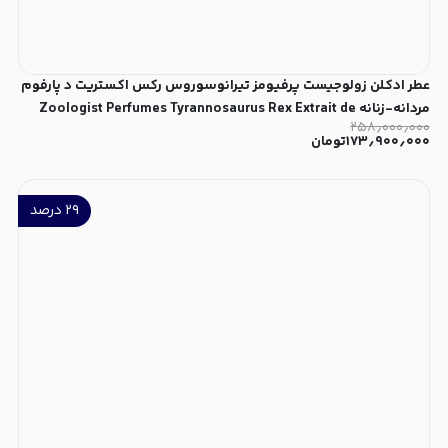
عطر ادکلن زولوجیست پرفیومز تیرانوسوروس رکس اکستریت د پارفوم
مردانه-زنانه Zoologist Perfumes Tyrannosaurus Rex Extrait de
۲۵۸٫۰۰۰٫۰۰۰
Parfum Unisex
۱۷۳٫۹۰۰٫۰۰۰
تومان
۲۹
درصد