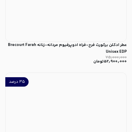
عطر ادکلن برکورت فرح-فراه ادوپرفیوم مردانه-زنانه Brecourt Farah
Unisex EDP
۷۵٫۰۰۰٫۰۰۰
۵۲٫۹۰۰٫۰۰۰
تومان
۳۵
درصد