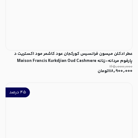
عطر ادکلن میسون فرانسیس کورکجان عود کاشمر مود اکستریت د
پارفوم مردانه-زنانه Maison Francis Kurkdjian Oud Cashmere
۱۶۵٫۰۰۰٫۰۰۰
Mood Extrait de Parfum Unisex
۱۱۸٫۹۰۰٫۰۰۰
تومان
۴۵
درصد