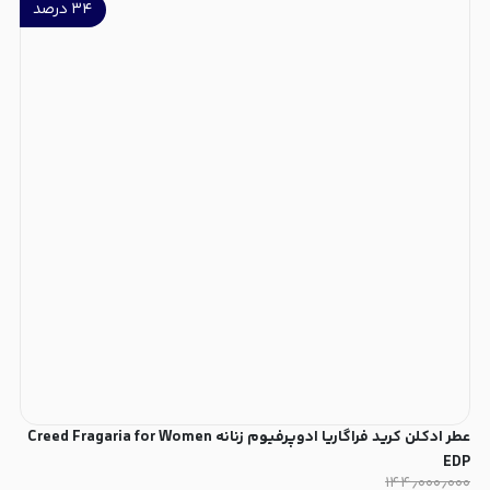
۳۴
درصد
عطر ادکلن کرید فراگاریا ادوپرفیوم زنانه Creed Fragaria for Women
EDP
۱۴۴٫۰۰۰٫۰۰۰