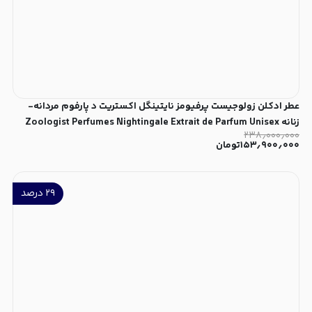
عطر ادکلن زولوجیست پرفیومز نایتینگل اکستریت د پارفوم مردانه-
زنانه Zoologist Perfumes Nightingale Extrait de Parfum Unisex
۲۳۸٫۰۰۰٫۰۰۰
۱۵۳٫۹۰۰٫۰۰۰
تومان
۲۹
درصد