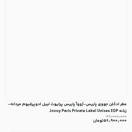
عطر ادکلن جووی پاریس-ژووآ پاریس پرایوت لیبل ادوپرفیوم مردانه-
زنانه Jovoy Paris Private Label Unisex EDP
۷۸٫۰۰۰٫۰۰۰
۵۶٫۹۰۰٫۰۰۰
تومان