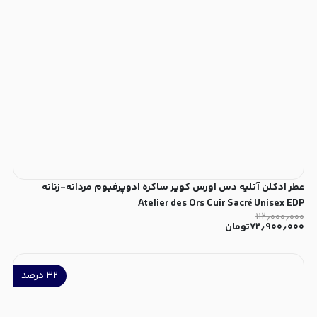
عطر ادکلن آتلیه دس اورس کویر ساکره ادوپرفیوم مردانه-زنانه
Atelier des Ors Cuir Sacré Unisex EDP
۱۱۲٫۰۰۰٫۰۰۰
۷۲٫۹۰۰٫۰۰۰
تومان
۳۲
درصد