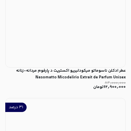
عطر ادکلن ناسوماتو ميكودليريو اکستریت د پارفوم مردانه-زنانه
Nasomatto Micodelirio Extrait de Parfum Unisex
۸۴٫۰۰۰٫۰۰۰
۶۲٫۹۰۰٫۰۰۰
تومان
۳۱
درصد