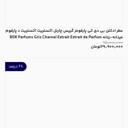
عطر ادکلن بی دی کی پارفومز گریس چارنل اکستریت اکستریت د پارفوم
مردانه-زنانه BDK Parfums Gris Charnel Extrait Extrait de Parfum
۹۵٫۰۰۰٫۰۰۰
Unisex
۶۹٫۹۰۰٫۰۰۰
تومان
۲۸
درصد