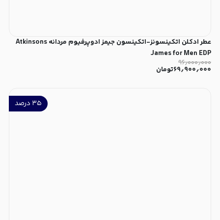
عطر ادکلن اتکینسونز-اتکینسون جیمز ادوپرفیوم مردانه Atkinsons
James for Men EDP
۹۶٫۰۰۰٫۰۰۰
۶۹٫۹۰۰٫۰۰۰
تومان
۳۵
درصد