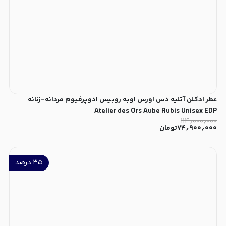
عطر ادکلن آتلیه دس اورس اوبه روبیس ادوپرفیوم مردانه-زنانه
Atelier des Ors Aube Rubis Unisex EDP
۱۱۴٫۰۰۰٫۰۰۰
۷۴٫۹۰۰٫۰۰۰
تومان
۳۵
درصد