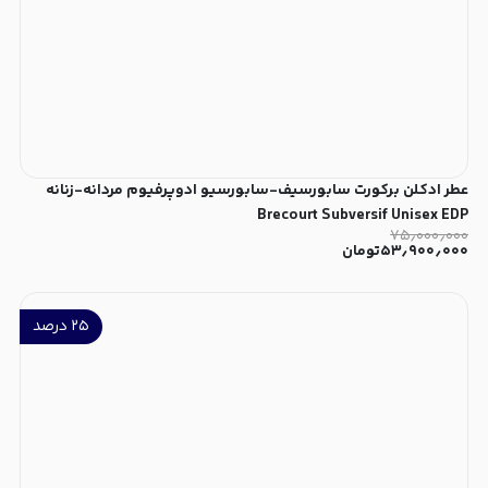
عطر ادکلن برکورت سابورسیف-سابورسیو ادوپرفیوم مردانه-زنانه
Brecourt Subversif Unisex EDP
۷۵٫۰۰۰٫۰۰۰
۵۳٫۹۰۰٫۰۰۰
تومان
۲۵
درصد