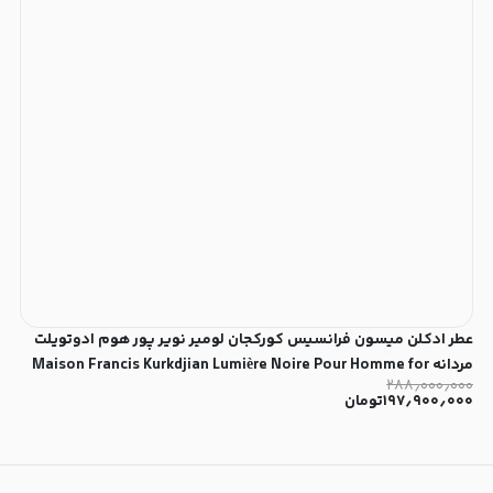
عطر ادکلن میسون فرانسیس کورکجان لومیر نویر پور هوم ادوتویلت
مردانه Maison Francis Kurkdjian Lumière Noire Pour Homme for
۲۸۸٫۰۰۰٫۰۰۰
Men EDT
۱۹۷٫۹۰۰٫۰۰۰
تومان