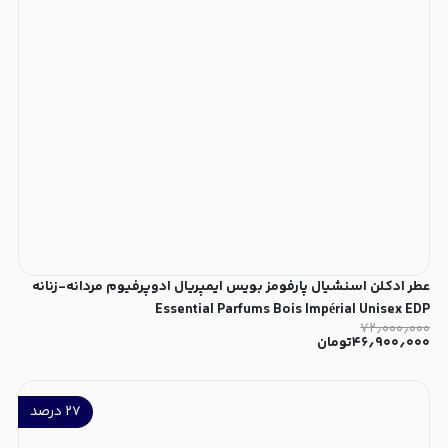
عطر ادکلن اسنشیال پارفومز بویس ایمپریال ادوپرفیوم مردانه-زنانه
Essential Parfums Bois Impérial Unisex EDP
۷۲٫۰۰۰٫۰۰۰
۴۶٫۹۰۰٫۰۰۰
تومان
۲۷
درصد