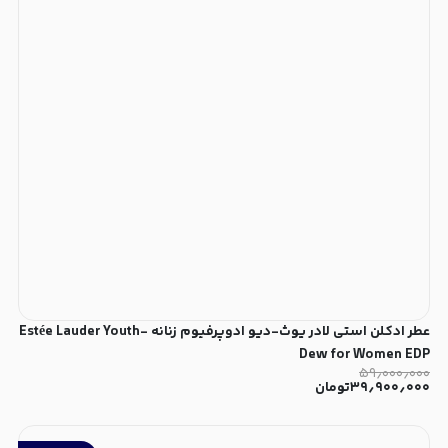
عطر ادکلن استی لادر یوث-دیو ادوپرفیوم زنانه Estée Lauder Youth-
Dew for Women EDP
۵۹٫۰۰۰٫۰۰۰
۳۹٫۹۰۰٫۰۰۰
تومان