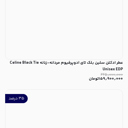
عطر ادکلن سلین بلک تای ادوپرفیوم مردانه-زنانه Celine Black Tie
Unisex EDP
۲۲۵٫۰۰۰٫۰۰۰
۱۵۹٫۹۰۰٫۰۰۰
تومان
۳۵
درصد