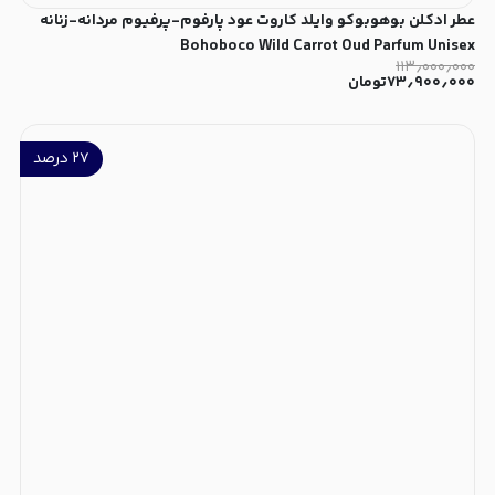
عطر ادکلن بوهوبوکو وایلد کاروت عود پارفوم-پرفیوم مردانه-زنانه
Bohoboco Wild Carrot Oud Parfum Unisex
۱۱۳٫۰۰۰٫۰۰۰
۷۳٫۹۰۰٫۰۰۰
تومان
۲۷
درصد