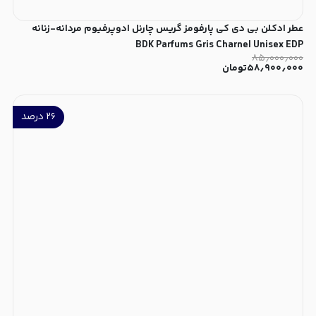
عطر ادکلن بی دی کی پارفومز گریس چارنل ادوپرفیوم مردانه-زنانه
BDK Parfums Gris Charnel Unisex EDP
۸۵٫۰۰۰٫۰۰۰
۵۸٫۹۰۰٫۰۰۰
تومان
۲۶
درصد