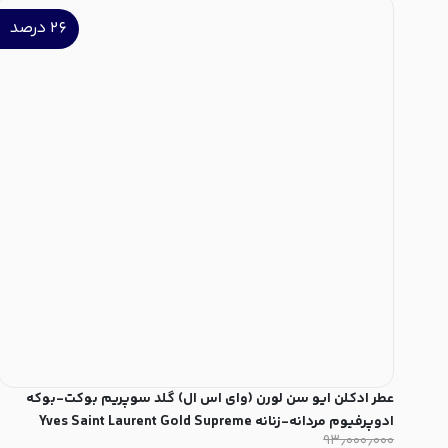
۲۶
درصد
عطر ادکلن ایو سن لورن (وای اس ال) گلد سوپریم بوکت-بوکه
ادوپرفیوم مردانه-زنانه Yves Saint Laurent Gold Supreme
۹۳٫۰۰۰٫۰۰۰
Bouquet Unisex EDP