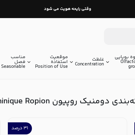
وقتی رایحه هویت می شود
ه بویایی
موقعیت
مناسب
غلظت
Olfact
استفاده
فصل
Concentration
Seasonable
Position of Use
gr
دی دومنیک روپیون Dominique Ropion
۳۱
درصد