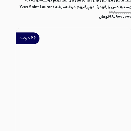
طر ادکلن ایو سن لورن (وای اس ال) سوپریم بوکت-بوکه (له
وستیه دس پارفومز) ادوپرفیوم مردانه-زنانه Yves Saint Laurent
۱۴۸٫۰۰۰٫۰۰
(YSL) Supreme Bouquet (Le Vestiaire des Parfums) Unise
۹۸٫۹۰۰٫۰۰
تومان
ED
۲۶
درصد