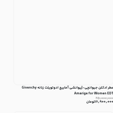
عطر ادکلن جیوانچی-ژیوانشی آماریج ادوتویلت زنانه Givenchy
Amarige for Women ED
۲۵٫۰۰۰٫۰۰
۱۶٫۹۰۰٫۰۰
تومان