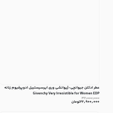
عطر ادکلن جیوانچی-ژیوانشی وری ایرسیستیبل ادوپرفیوم زنانه
Givenchy Very Irresistible for Women EDP
۳۲٫۰۰۰٫۰۰۰
۲۲٫۹۰۰٫۰۰۰
تومان