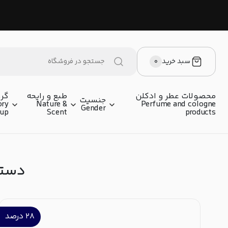
سبد خرید
۰
محصولات عطر و ادکلن
طبع و رایحه
گرو
جنسیت
ory
Nature &
Perfume and cologne
Gender
oup
Scent
products
دسته‌بن
۲۸
درصد