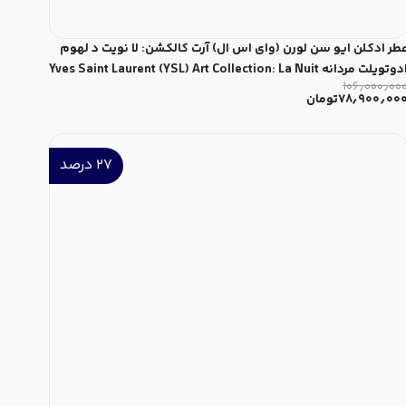
طر ادکلن ایو سن لورن (وای اس ال) آرت کالکشن: لا نویت د لهوم
ادوتویلت مردانه Yves Saint Laurent (YSL) Art Collection: La Nuit
۱۰۶٫۰۰۰٫۰۰
de L'Homme for Men ED
۷۸٫۹۰۰٫۰۰
تومان
۲۷
درصد