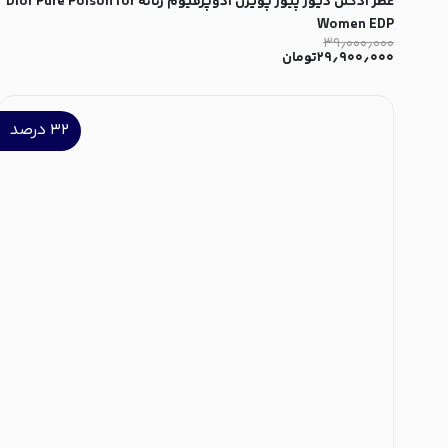
عطر ادکلن دیور پیور پویزن ادوپرفیوم زنانه Dior Pure Poison for
Women EDP
۳۹٫۰۰۰٫۰۰۰
۲۹٫۹۰۰٫۰۰۰
تومان
۳۲
درصد