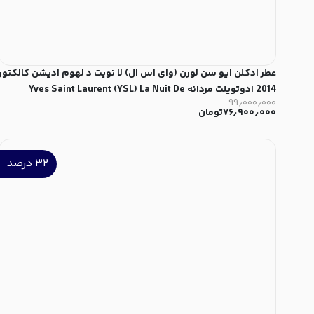
عطر ادکلن ایو سن لورن (وای اس ال) لا نویت د لهوم ادیشن کالکتور
2014 ادوتویلت مردانه Yves Saint Laurent (YSL) La Nuit De
۹۹٫۰۰۰٫۰۰۰
L'Homme Edition Collector 2014 for Men EDT
۷۶٫۹۰۰٫۰۰۰
تومان
۳۲
درصد