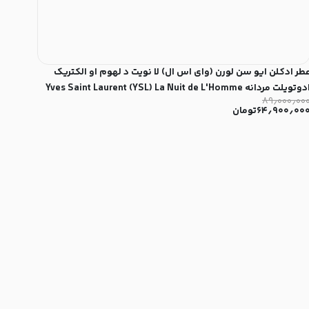
طر ادکلن ایو سن لورن (وای اس ال) لا نویت د لهوم او الکتریک
ادوتویلت مردانه Yves Saint Laurent (YSL) La Nuit de L'Homme
۸۹٫۰۰۰٫۰۰
Eau Électrique for Men ED
۶۴٫۹۰۰٫۰۰
تومان