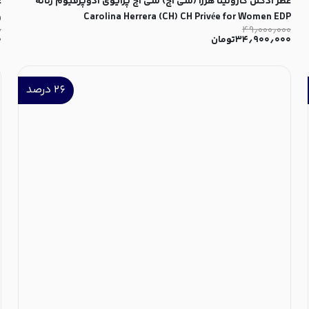
عطر ادکلن کارولینا هررا (سی اچ) سی اچ پرایوی ادوپرفیوم زنانه
ع
Carolina Herrera (CH) CH Privée for Women EDP
۰
۴۹٫۰۰۰٫۰۰۰
x
۳۴٫۹۰۰٫۰۰۰
تومان
۰
P
۲۶
درصد