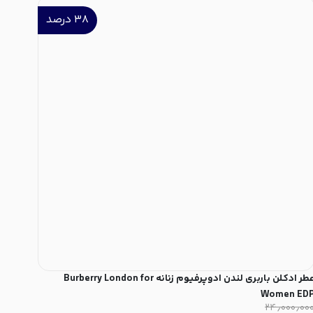
۳۸
درصد
عطر ادکلن باربری لندن ادوپرفیوم زنانه Burberry London for
Women ED
۲۴٫۰۰۰٫۰۰