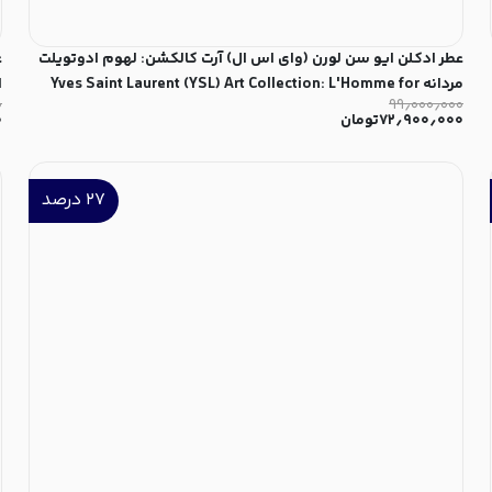
عطر ادکلن ایو سن لورن (وای اس ال) آرت کالکشن: لهوم ادوتویلت
ع
مردانه Yves Saint Laurent (YSL) Art Collection: L'Homme for
۰
۹۹٫۰۰۰٫۰۰۰
T
Men EDT
۷۲٫۹۰۰٫۰۰۰
تومان
۰
۲۷
درصد