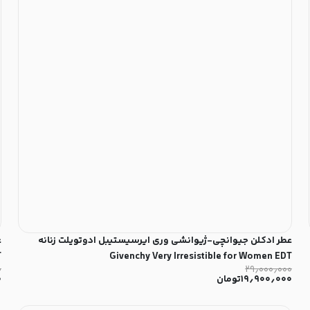
عطر ادکلن جیوانچی-ژیوانشی وری ایرسیستیبل ادوتویلت زنانه
T
Givenchy Very Irresistible for Women EDT
۰
۲۹٫۰۰۰٫۰۰۰
۱۹٫۹۰۰٫۰۰۰
تومان
۰