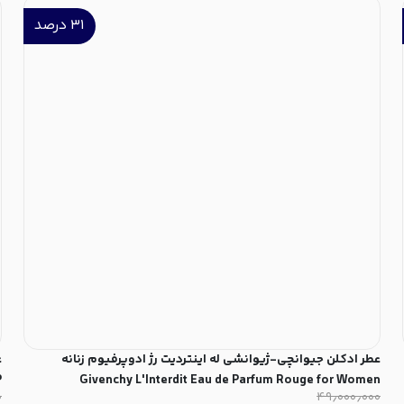
۳۱
درصد
عطر ادکلن جیوانچی-ژیوانشی له اینتردیت رژ ادوپرفیوم زنانه
P
Givenchy L'Interdit Eau de Parfum Rouge for Women
۰
۴۹٫۰۰۰٫۰۰۰