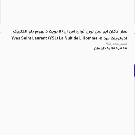
عطر ادکلن ایو سن لورن (وای اس ال) لا نویت د لهوم بلو الکتریک
ع
ادوتویلت مردانه Yves Saint Laurent (YSL) La Nuit de L'Homme
۰
۹۵٫۰۰۰٫۰۰۰
T
Bleu Électrique for Men EDT
۶۸٫۹۰۰٫۰۰۰
تومان
۰