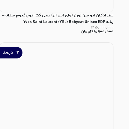
عطر ادکلن ایو سن لورن (وای اس ال) بیبی کت ادوپرفیوم مردانه-
زنانه Yves Saint Laurent (YSL) Babycat Unisex EDP
۱۴۵٫۰۰۰٫۰۰۰
۹۸٫۹۰۰٫۰۰۰
تومان
۲۲
درصد