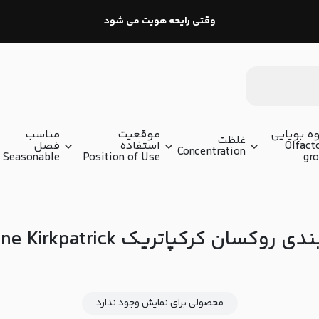
وقتی رایحه هویت می شود
ه بویایی
موقعیت
مناسب
غلظت
Olfact
استفاده
فصل
Concentration
Seasonable
Position of Use
gr
روکسان کرکپاتریک Roxanne Kirkpatrick
محصولی برای نمایش وجود ندارد