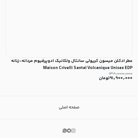
عطر ادکلن میسون کریولی سانتال ولکانیک ادوپرفیوم مردانه-زنانه
Maison Crivelli Santal Volcanique Unisex EDP
۱۳۸٫۰۰۰٫۰۰۰
۹۱٫۹۰۰٫۰۰۰
تومان
صفحه اصلی