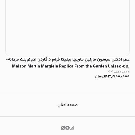
عطر ادکلن میسون مارتین مارجیلا رپلیکا فرام د گاردن ادوتویلت مردانه-
زنانه Maison Martin Margiela Replica From the Garden Unisex
۶۴٫۰۰۰٫۰۰۰
EDT
۴۳٫۹۰۰٫۰۰۰
تومان
صفحه اصلی