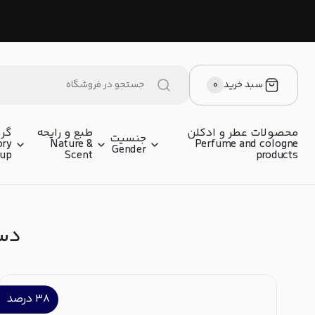
سبد خرید
۰
محصولات عطر و ادکلن
طبع و رایحه
گرو
جنسیت
ory
Nature &
Perfume and cologne
Gender
oup
Scent
products
دسته
۳۸
درصد