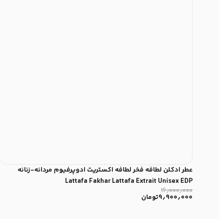
عطر ادکلن لطافه فخر لطافه اکستریت ادوپرفیوم مردانه-زنانه
Lattafa Fakhar Lattafa Extrait Unisex EDP
۱۶٫۰۰۰٫۰۰۰
۹٫۹۰۰٫۰۰۰
تومان