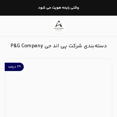
شرکت پی اند جی P&G Company
وقتی رایحه هویت می شود
دسته‌بندی شرکت پی اند جی P&G Company
۲۹
درصد