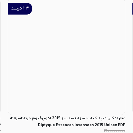
۲۳
درصد
عطر ادکلن دیپتیک اسنسز اینسنسیز 2015 ادوپرفیوم مردانه-زنانه
ع
P
Diptyque Essences Insensees 2015 Unisex EDP
۰
۱۹۰٫۰۰۰٫۰۰۰