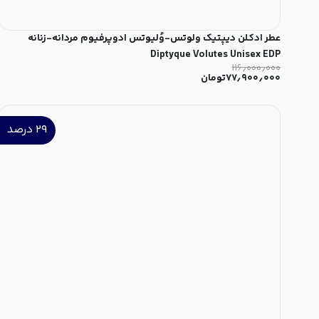
عطر ادکلن دیپتیک ولوتس-وُلیوتس ادوپرفیوم مردانه-زنانه
Diptyque Volutes Unisex EDP
۱۱۶٫۰۰۰٫۰۰۰
۷۷٫۹۰۰٫۰۰۰
تومان
۲۹
درصد