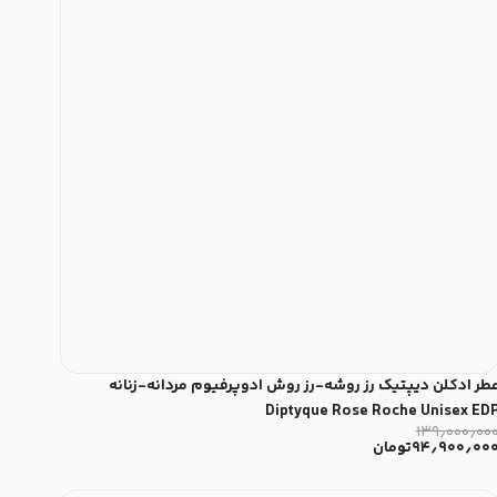
طر ادکلن دیپتیک رز روشه-رز روش ادوپرفیوم مردانه-زنانه
Diptyque Rose Roche Unisex ED
۱۳۹٫۰۰۰٫۰۰
۹۴٫۹۰۰٫۰۰
تومان