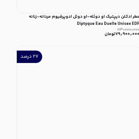
طر ادکلن دیپتیک او دوئله-او دوئل ادوپرفیوم مردانه-زنانه
Diptyque Eau Duelle Unisex ED
۱۱۳٫۰۰۰٫۰۰
۷۹٫۹۰۰٫۰۰
تومان
۲۷
درصد