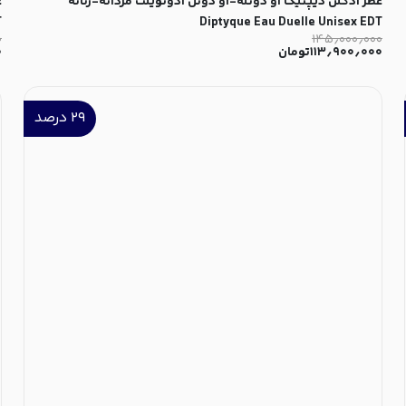
عطر ادکلن دیپتیک او دوئله-او دوئل ادوتویلت مردانه-زنانه
ع
T
Diptyque Eau Duelle Unisex EDT
۰
۱۴۵٫۰۰۰٫۰۰۰
۱۱۳٫۹۰۰٫۰۰۰
تومان
۰
۲۹
درصد