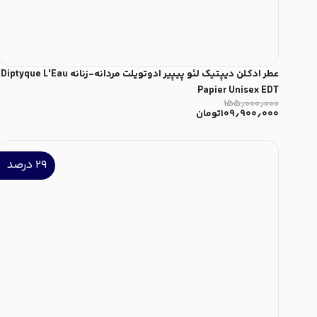
عطر ادکلن دیپتیک لئو پیپیر ادوتویلت مردانه-زنانه Diptyque L'Eau
Papier Unisex EDT
۱۵۵٫۰۰۰٫۰۰۰
۱۰۹٫۹۰۰٫۰۰۰
تومان
۲۹
درصد