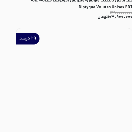
طر ادکلن دیپتیک ولوتس-وُلیوتس ادوتویلت مردانه-زنانه
Diptyque Volutes Unisex ED
۱۴۷٫۰۰۰٫۰۰
۱۰۳٫۹۰۰٫۰۰
تومان
۲۹
درصد