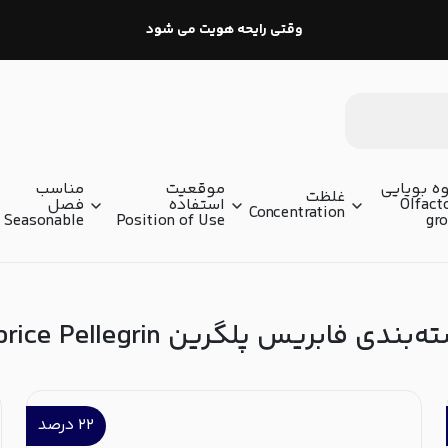
وقتی رایحه هویت می شود
ه بویایی
موقعیت
مناسب
غلظت
Olfact
استفاده
فصل
Concentration
Seasonable
Position of Use
gr
بندی فابریس پلگرین Fabrice Pellegrin
۲۲
درصد