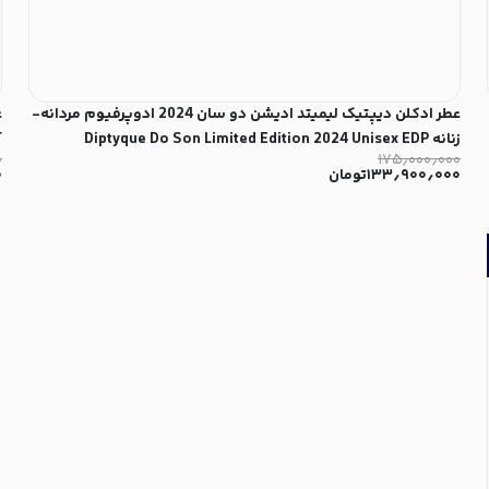
عطر ادکلن دیپتیک لیمیتد ادیشن دو سان 2024 ادوپرفیوم مردانه-
زنانه Diptyque Do Son Limited Edition 2024 Unisex EDP
T
۰
۱۷۵٫۰۰۰٫۰۰۰
۱۳۳٫۹۰۰٫۰۰۰
تومان
۰