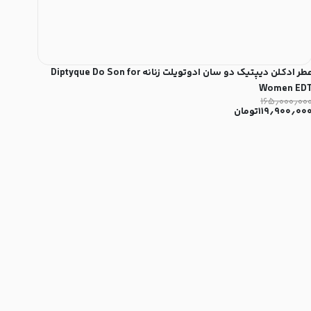
عطر ادکلن دیپتیک دو سان ادوتویلت زنانه Diptyque Do Son for
Women ED
۱۶۵٫۰۰۰٫۰۰
۱۱۹٫۹۰۰٫۰۰
تومان