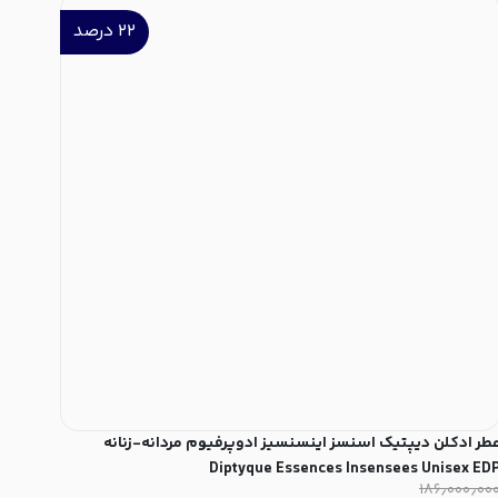
۲۲
درصد
طر ادکلن دیپتیک اسنسز اینسنسیز ادوپرفیوم مردانه-زنانه
Diptyque Essences Insensees Unisex ED
۱۸۶٫۰۰۰٫۰۰