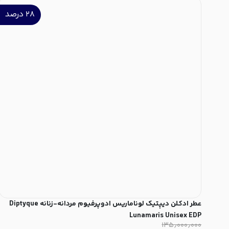
۲۸
درصد
عطر ادکلن دیپتیک لوناماریس ادوپرفیوم مردانه-زنانه Diptyque
Lunamaris Unisex EDP
۱۳۵٫۰۰۰٫۰۰۰