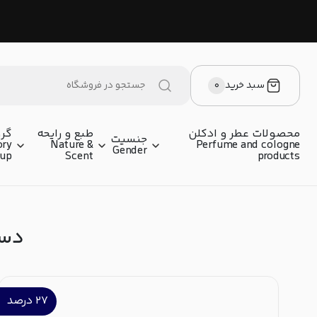
سبد خرید
۰
محصولات عطر و ادکلن
طبع و رایحه
گرو
جنسیت
ory
Nature &
Perfume and cologne
Gender
oup
Scent
products
دسته‌
۲۷
درصد