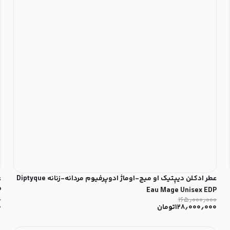
عطر ادکلن دیپتیک او میج-اوماژ ادوپرفیوم مردانه-زنانه Diptyque
ع
P
Eau Mage Unisex EDP
۰
۱۶۵٫۰۰۰٫۰۰۰
۱۲۸٫۰۰۰٫۰۰۰
تومان
۰