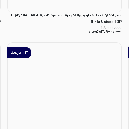
عطر ادکلن دیپتیک او ریهلا ادوپرفیوم مردانه-زنانه Diptyque Eau
ع
P
Rihla Unisex EDP
۰
۱۱۸٫۰۰۰٫۰۰۰
۸۳٫۹۰۰٫۰۰۰
تومان
۰
۲۳
درصد