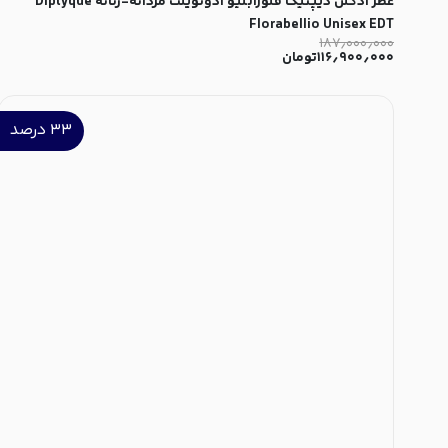
عطر ادکلن دیپتیک فلورابلیو ادوتویلت مردانه-زنانه Diptyque
Florabellio Unisex EDT
۱۸۷٫۰۰۰٫۰۰۰
۱۱۶٫۹۰۰٫۰۰۰
تومان
۳۳
درصد