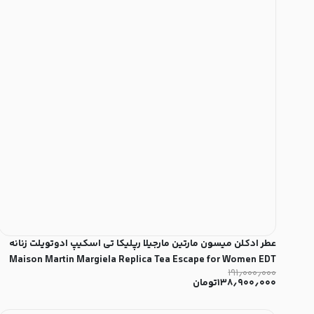
عطر ادکلن میسون مارتین مارجیلا رپلیکا تی اسکیپ ادوتویلت زنانه
Maison Martin Margiela Replica Tea Escape for Women EDT
۱۹۱٫۰۰۰٫۰۰۰
۱۳۸٫۹۰۰٫۰۰۰
تومان