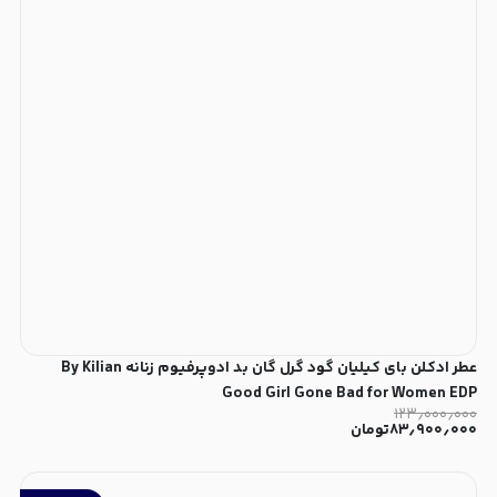
عطر ادکلن بای کیلیان گود گرل گان بد ادوپرفیوم زنانه By Kilian
Good Girl Gone Bad for Women EDP
۱۲۳٫۰۰۰٫۰۰۰
۸۳٫۹۰۰٫۰۰۰
تومان