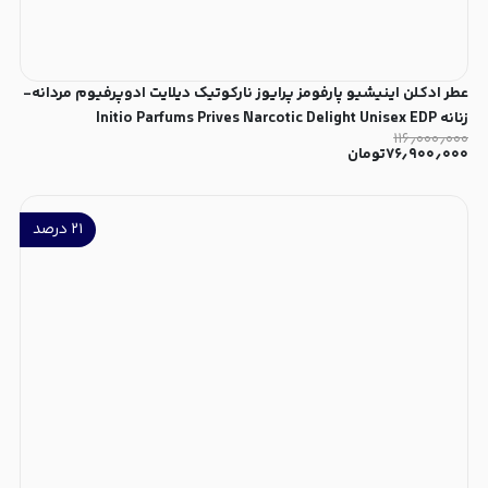
عطر ادکلن اینیشیو پارفومز پرایوز نارکوتیک دیلایت ادوپرفیوم مردانه-
زنانه Initio Parfums Prives Narcotic Delight Unisex EDP
۱۱۶٫۰۰۰٫۰۰۰
۷۶٫۹۰۰٫۰۰۰
تومان
۲۱
درصد