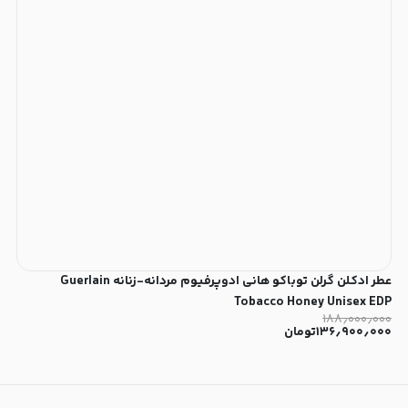
عطر ادکلن گرلن توباکو هانی ادوپرفیوم مردانه-زنانه Guerlain
Tobacco Honey Unisex EDP
۱۸۸٫۰۰۰٫۰۰۰
۱۳۶٫۹۰۰٫۰۰۰
تومان