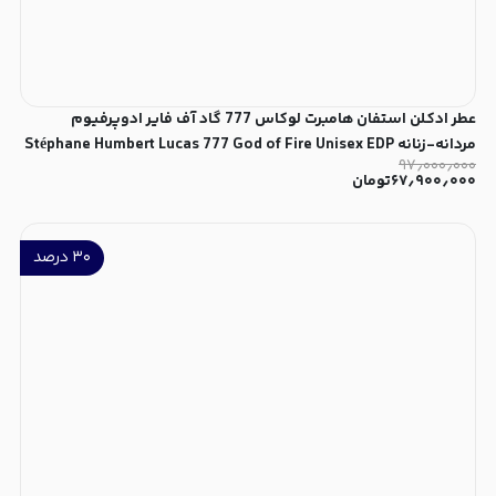
عطر ادکلن استفان هامبرت لوکاس 777 گاد آف فایر ادوپرفیوم
مردانه-زنانه Stéphane Humbert Lucas 777 God of Fire Unisex EDP
۹۷٫۰۰۰٫۰۰۰
۶۷٫۹۰۰٫۰۰۰
تومان
۳۰
درصد