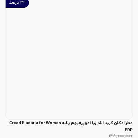
۳۲
درصد
عطر ادکلن کرید الاداریا ادوپرفیوم زنانه Creed Eladaria for Women
EDP
۱۴۸٫۰۰۰٫۰۰۰