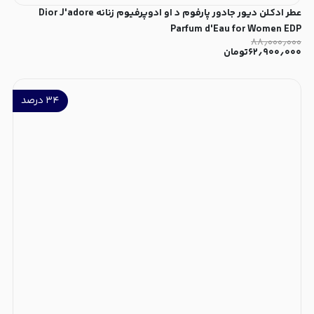
عطر ادکلن دیور جادور پارفوم د او ادوپرفیوم زنانه Dior J'adore
Parfum d'Eau for Women EDP
۸۸٫۰۰۰٫۰۰۰
۶۲٫۹۰۰٫۰۰۰
تومان
۳۴
درصد