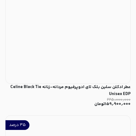
عطر ادکلن سلین بلک تای ادوپرفیوم مردانه-زنانه Celine Black Tie
Unisex EDP
۲۲۵٫۰۰۰٫۰۰۰
۱۵۹٫۹۰۰٫۰۰۰
تومان
۳۵
درصد