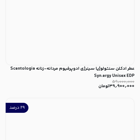
عطر ادکلن سنتولوژیا سینرژی ادوپرفیوم مردانه-زنانه Scentologia
Syn.ergy Unisex EDP
۵۹٫۰۰۰٫۰۰۰
۳۹٫۹۰۰٫۰۰۰
تومان
۲۹
درصد