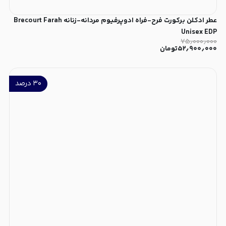
عطر ادکلن برکورت فرح-فراه ادوپرفیوم مردانه-زنانه Brecourt Farah
Unisex EDP
۷۵٫۰۰۰٫۰۰۰
۵۲٫۹۰۰٫۰۰۰
تومان
۳۰
درصد