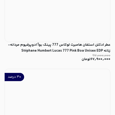
عطر ادکلن استفان هامبرت لوکاس 777 پینک بوآ ادوپرفیوم مردانه-
زنانه Stéphane Humbert Lucas 777 Pink Boa Unisex EDP
۹۷٫۰۰۰٫۰۰۰
۶۷٫۹۰۰٫۰۰۰
تومان
۳۰
درصد