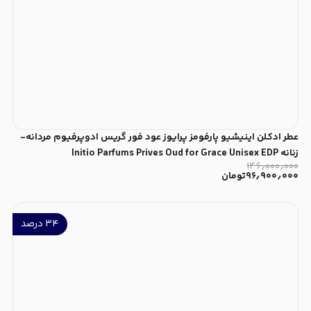
عطر ادکلن اینیشیو پارفومز پرایوز عود فور گریس ادوپرفیوم مردانه-
زنانه Initio Parfums Prives Oud for Grace Unisex EDP
۱۴۶٫۰۰۰٫۰۰۰
۹۶٫۹۰۰٫۰۰۰
تومان
۳۴
درصد