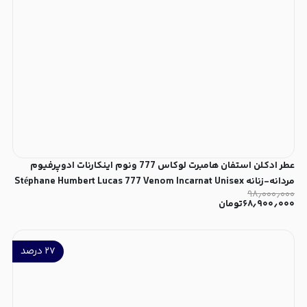
عطر ادکلن استفان هامبرت لوکاس 777 ونوم اینکارنات ادوپرفیوم
مردانه-زنانه Stéphane Humbert Lucas 777 Venom Incarnat Unisex
۹۸٫۰۰۰٫۰۰۰
EDP
۶۸٫۹۰۰٫۰۰۰
تومان
۲۷
درصد