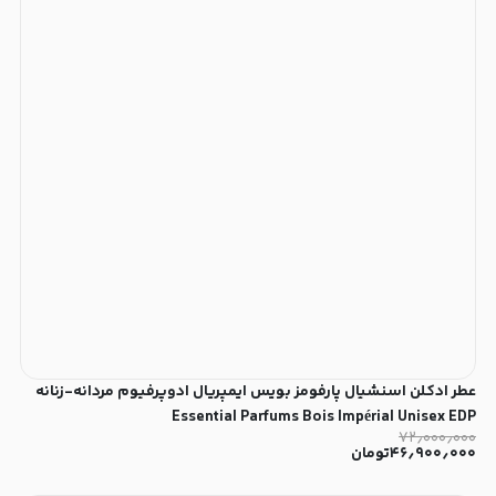
عطر ادکلن اسنشیال پارفومز بویس ایمپریال ادوپرفیوم مردانه-زنانه
Essential Parfums Bois Impérial Unisex EDP
۷۲٫۰۰۰٫۰۰۰
۴۶٫۹۰۰٫۰۰۰
تومان