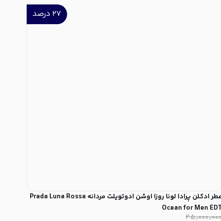
۲۷
درصد
عطر ادکلن پرادا لونا روزا اوشن ادوتویلت مردانه Prada Luna Rossa
Ocean for Men ED
۴۵٫۰۰۰٫۰۰