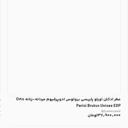
عطر ادکلن اورتو پاریسی بروتوس ادوپرفیوم مردانه-زنانه Orto
ع
Parisi Brutus Unisex EDP
مر
۰
۵۱٫۰۰۰٫۰۰۰
۳۷٫۹۰۰٫۰۰۰
تومان
۰