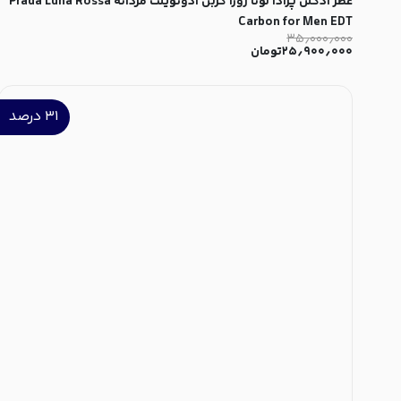
عطر ادکلن پرادا لونا روزا کربن ادوتویلت مردانه Prada Luna Rossa
Carbon for Men EDT
۳۵٫۰۰۰٫۰۰۰
۲۵٫۹۰۰٫۰۰۰
تومان
۳۱
درصد