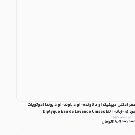
طر ادکلن دیپتیک او د لاونده-او د لاوند-او د لِوندا ادوتویلت
دانه-زنانه Diptyque Eau de Lavande Unisex EDT
۱۵۶٫۰۰۰٫۰۰
۱۱۸٫۹۰۰٫۰۰
تومان