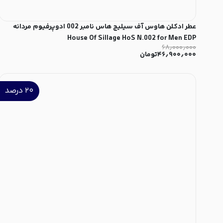
عطر ادکلن هاوس آف سیلیج هاس نامبر 002 ادوپرفیوم مردانه
House Of Sillage HoS N.002 for Men EDP
۶۸٫۰۰۰٫۰۰۰
۴۶٫۹۰۰٫۰۰۰
تومان
۲۰
درصد