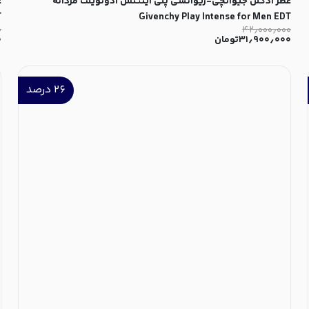
عطر ادکلن جیوانچی-ژیوانشی پلی اینتنس ادوتویلت مردانه
ع
T
Givenchy Play Intense for Men EDT
۰
۴۲٫۰۰۰٫۰۰۰
۳۱٫۹۰۰٫۰۰۰
تومان
۰
۲۶
درصد