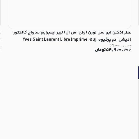
عطر ادکلن ایو سن لورن (وای اس ال) لیبر ایمپرایم ساواج کالکتور
ع
ادیشن ادوپرفیوم زنانه Yves Saint Laurent Libre Imprime
۰
۶۹٫۰۰۰٫۰۰۰
P
Sauvage Collector Edition for Women EDP
۵۴٫۹۰۰٫۰۰۰
تومان
۰