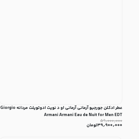
عطر ادکلن جورجیو آرمانی آرمانی او د نویت ادوتویلت مردانه Giorgio
Armani Armani Eau de Nuit for Men EDT
۵۹٫۰۰۰٫۰۰۰
۳۹٫۹۰۰٫۰۰۰
تومان