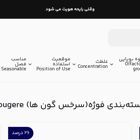
وقتی رایحه هویت می شود
ه بویایی
موقعیت
مناسب
غلظت
Olfact
استفاده
فصل
Concentration
Seasonable
Position of Use
gr
ته‌بندی فوژه(سرخس گون ها) Fougere
۲۶
درصد