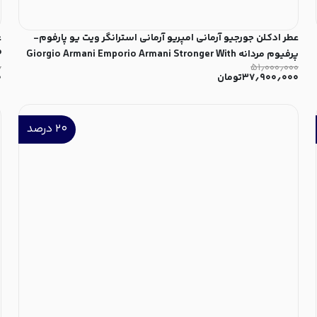
عطر ادکلن جورجیو آرمانی امپریو آرمانی استرانگر ویت یو پارفوم-
پرفیوم مردانه Giorgio Armani Emporio Armani Stronger With
P
۰
۵۱٫۰۰۰٫۰۰۰
You Parfum for Men
۳۷٫۹۰۰٫۰۰۰
تومان
۰
۲۰
درصد