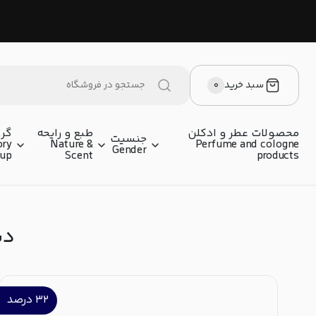
سبد خرید
۰
محصولات عطر و ادکلن
طبع و رایحه
گرو
جنسیت
ory
Nature &
Perfume and cologne
Gender
oup
Scent
products
دس
۳۲
درصد