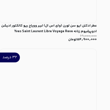
عطر ادکلن ایو سن لورن (وای اس ال) لیبر وویاج ریو کالکتور ادیشن
ادوپرفیوم زنانه Yves Saint Laurent Libre Voyage Reve
۶۹٫۰۰۰٫۰۰۰
Collector Edition for Women EDP
۵۴٫۹۰۰٫۰۰۰
تومان
۳۲
درصد