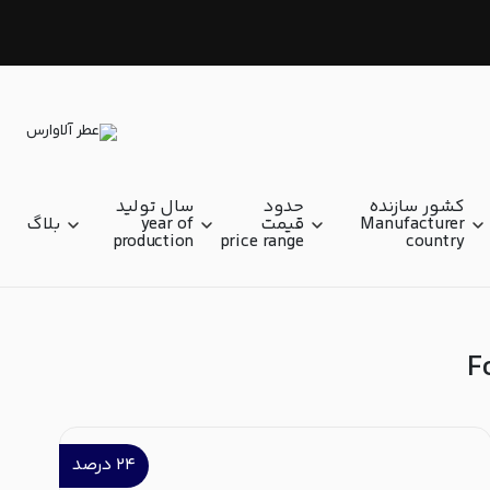
فوژه(سرخس گون ها) Fougere
کشور سازنده
حدود
سال تولید
Manufacturer
قیمت
year of
بلاگ
production
price range
country
۲۴
درصد