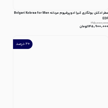
عطر ادکلن بولگاری کبرا ادوپرفیوم مردانه Bvlgari Kobraa for Men
ED
۱۹۵٫۰۰۰٫۰۰
۱۴۵٫۹۰۰٫۰۰
تومان
۲۰
درصد