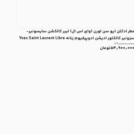
طر ادکلن ایو سن لورن (وای اس ال) لیبر کالکشن سایسونیر-
سزونیر کالکتور ادیشن ادوپرفیوم زنانه Yves Saint Laurent Libre
۶۹٫۰۰۰٫۰۰
Collection Saisonniere Collector Edition for Women ED
۵۴٫۹۰۰٫۰۰
تومان