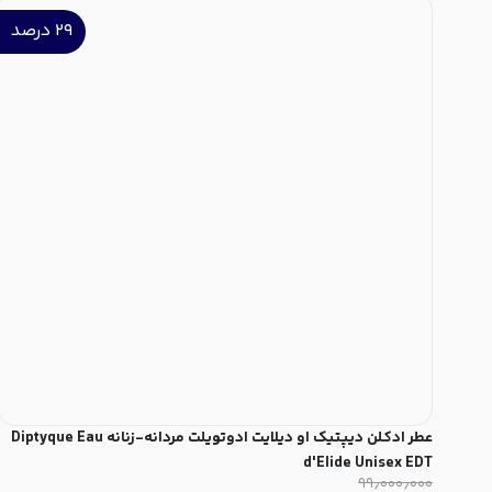
۲۹
درصد
عطر ادکلن دیپتیک او دیلایت ادوتویلت مردانه-زنانه Diptyque Eau
d'Elide Unisex EDT
۹۹٫۰۰۰٫۰۰۰