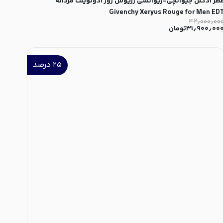
طر ادکلن جیوانچی-ژیوانشی زریوس روژ ادوتویلت مردانه
Givenchy Xeryus Rouge for Men ED
۴۲٫۰۰۰٫۰۰
۳۱٫۹۰۰٫۰۰
تومان
۲۵
درصد