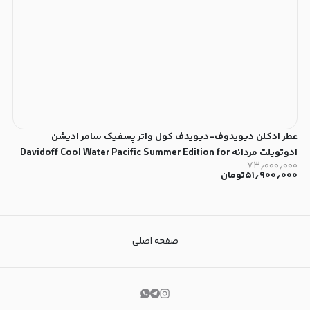
عطر ادکلن دیویدوف-دیویدف کول واتر پسفیک سامر ادیشن
ادوتویلت مردانه Davidoff Cool Water Pacific Summer Edition for
۷۳٫۰۰۰٫۰۰۰
Men EDT
۵۱٫۹۰۰٫۰۰۰
تومان
صفحه اصلی