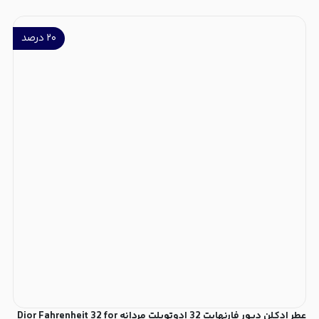
۲۰
درصد
عطر ادکلن دیور فارنهایت 32 ادوتویلت مردانه Dior Fahrenheit 32 for