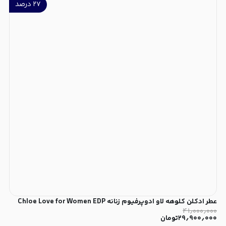
۲۷
درصد
عطر ادکلن کلوهه لاو ادوپرفیوم زنانه Chloe Love for Women EDP
۴۱٫۰۰۰٫۰۰۰
۲۹٫۹۰۰٫۰۰۰
تومان