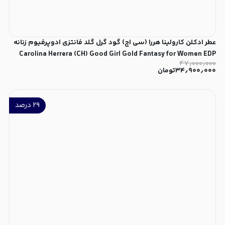
عطر ادکلن کارولینا هررا (سی اچ) گود گرل گلد فانتزی ادوپرفیوم زنانه
Carolina Herrera (CH) Good Girl Gold Fantasy for Women EDP
۴۷٫۰۰۰٫۰۰۰
۳۴٫۹۰۰٫۰۰۰
تومان
۲۹
درصد