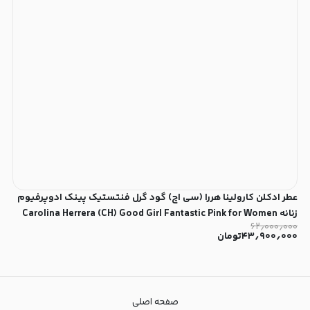
عطر ادکلن کارولینا هررا (سی اچ) گود گرل فنتستیک پینک ادوپرفیوم
زنانه Carolina Herrera (CH) Good Girl Fantastic Pink for Women
۶۲٫۰۰۰٫۰۰۰
EDP
۴۳٫۹۰۰٫۰۰۰
تومان
صفحه اصلی