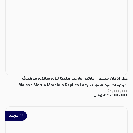
عطر ادکلن میسون مارتین مارجیلا رپلیکا لیزی ساندی مورنینگ
ادوتویلت مردانه-زنانه Maison Martin Margiela Replica Lazy
۶۲٫۰۰۰٫۰۰۰
Sunday Morning Unisex EDT
۴۴٫۹۰۰٫۰۰۰
تومان
۲۹
درصد