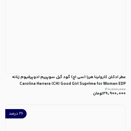
عطر ادکلن کارولینا هررا (سی اچ) گود گرل سوپریم ادوپرفیوم زنانه
Carolina Herrera (CH) Good Girl Suprême for Women EDP
۴۰٫۰۰۰٫۰۰۰
۲۹٫۹۰۰٫۰۰۰
تومان
۲۶
درصد