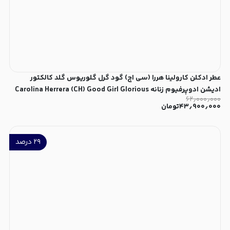
عطر ادکلن کارولینا هررا (سی اچ) گود گرل گلوریوس گلد کالکتور
ادیشن ادوپرفیوم زنانه Carolina Herrera (CH) Good Girl Glorious
۶۲٫۰۰۰٫۰۰۰
Gold Collector Edition for Women EDP
۴۳٫۹۰۰٫۰۰۰
تومان
۲۹
درصد