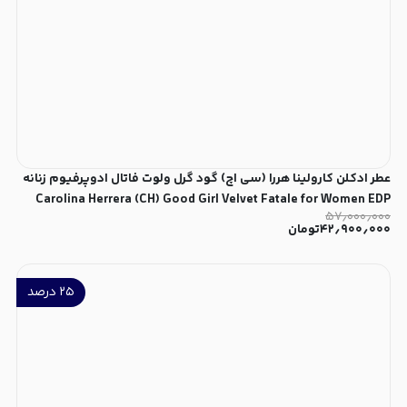
عطر ادکلن کارولینا هررا (سی اچ) گود گرل ولوت فاتال ادوپرفیوم زنانه
Carolina Herrera (CH) Good Girl Velvet Fatale for Women EDP
۵۷٫۰۰۰٫۰۰۰
۴۲٫۹۰۰٫۰۰۰
تومان
۲۵
درصد