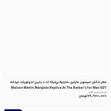
عطر ادکلن میسون مارتین مارجیلا رپلیکا ات د باربرز ادوتویلت مردانه
Maison Martin Margiela Replica At The Barber's for Men EDT
۱۱۳٫۰۰۰٫۰۰۰
۷۹٫۹۰۰٫۰۰۰
تومان