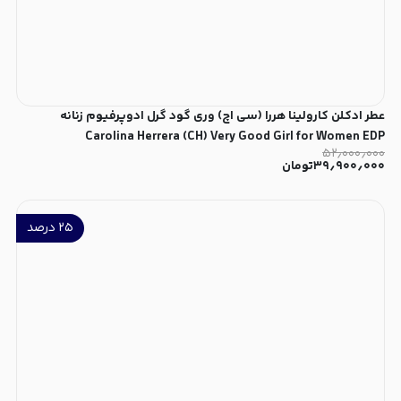
عطر ادکلن کارولینا هررا (سی اچ) وری گود گرل ادوپرفیوم زنانه
Carolina Herrera (CH) Very Good Girl for Women EDP
۵۲٫۰۰۰٫۰۰۰
۳۹٫۹۰۰٫۰۰۰
تومان
۲۵
درصد