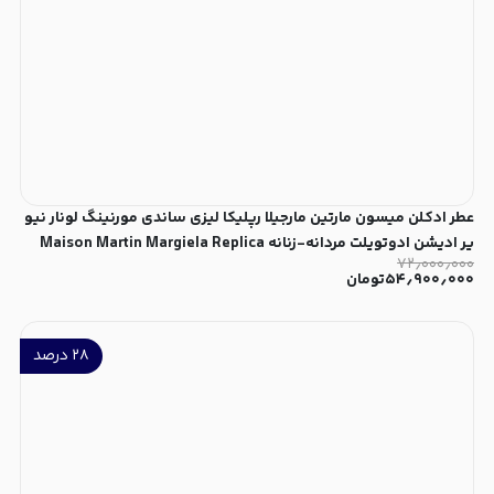
عطر ادکلن میسون مارتین مارجیلا رپلیکا لیزی ساندی مورنینگ لونار نیو
یر ادیشن ادوتویلت مردانه-زنانه Maison Martin Margiela Replica
۷۲٫۰۰۰٫۰۰۰
Lazy Sunday Morning Lunar New Year Edition Unisex EDT
۵۴٫۹۰۰٫۰۰۰
تومان
۲۸
درصد