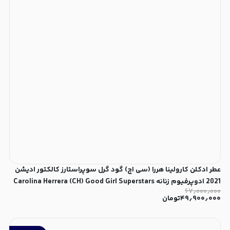
عطر ادکلن کارولینا هررا (سی اچ) گود گرل سوپراستارز کالکتور ادیشن
2021 ادوپرفیوم زنانه Carolina Herrera (CH) Good Girl Superstars
۶۷٫۰۰۰٫۰۰۰
Collector Edition 2021 for Women EDP
۴۹٫۹۰۰٫۰۰۰
تومان