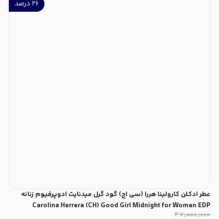
۲۶
درصد
عطر ادکلن کارولینا هررا (سی اچ) گود گرل میدنایت ادوپرفیوم زنانه
Carolina Herrera (CH) Good Girl Midnight for Women EDP
۴۷٫۰۰۰٫۰۰۰