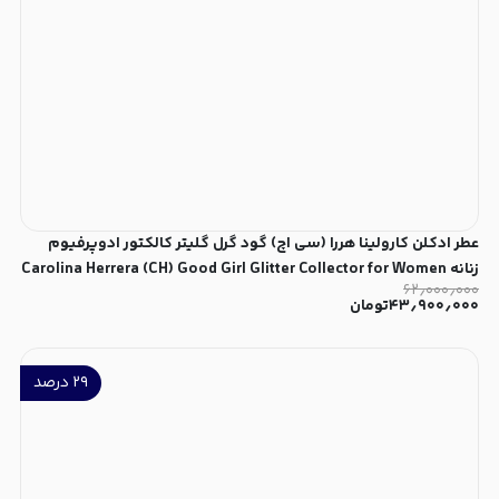
عطر ادکلن کارولینا هررا (سی اچ) گود گرل گلیتر کالکتور ادوپرفیوم
زنانه Carolina Herrera (CH) Good Girl Glitter Collector for Women
۶۲٫۰۰۰٫۰۰۰
EDP
۴۳٫۹۰۰٫۰۰۰
تومان
۲۹
درصد