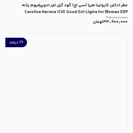
عطر ادکلن کارولینا هررا (سی اچ) گود گرل لجر ادوپرفیوم زنانه
Carolina Herrera (CH) Good Girl Légère for Women EDP
۴۵٫۰۰۰٫۰۰۰
۳۳٫۹۰۰٫۰۰۰
تومان
۲۶
درصد