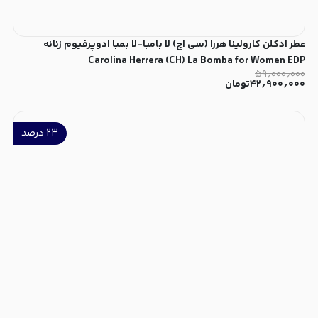
عطر ادکلن کارولینا هررا (سی اچ) لا بامبا-لا بمبا ادوپرفیوم زنانه
Carolina Herrera (CH) La Bomba for Women EDP
۵۹٫۰۰۰٫۰۰۰
۴۲٫۹۰۰٫۰۰۰
تومان
۲۳
درصد