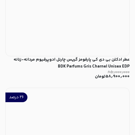
عطر ادکلن بی دی کی پارفومز گریس چارنل ادوپرفیوم مردانه-زنانه
BDK Parfums Gris Charnel Unisex EDP
۸۵٫۰۰۰٫۰۰۰
۵۸٫۹۰۰٫۰۰۰
تومان
۲۶
درصد