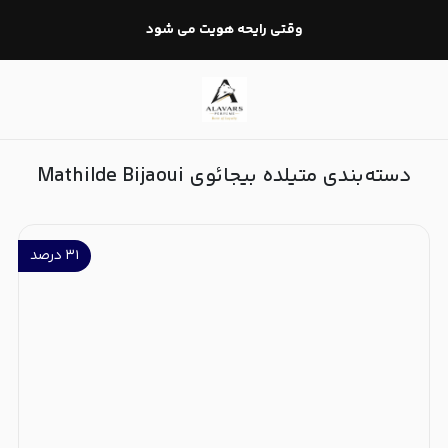
متیلده بیجائوی Mathilde Bijaoui
وقتی رایحه هویت می شود
دسته‌بندی متیلده بیجائوی Mathilde Bijaoui
۳۱
درصد