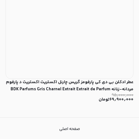
عطر ادکلن بی دی کی پارفومز گریس چارنل اکستریت اکستریت د پارفوم
مردانه-زنانه BDK Parfums Gris Charnel Extrait Extrait de Parfum
۹۵٫۰۰۰٫۰۰۰
Unisex
۶۹٫۹۰۰٫۰۰۰
تومان
صفحه اصلی