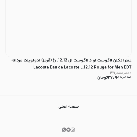
عطر ادکلن لاگوست او د لاگوست ال 12.12. رژ (قرمز) ادوتویلت مردانه
Lacoste Eau de Lacoste L.12.12 Rouge for Men EDT
۳۹٫۰۰۰٫۰۰۰
۲۷٫۹۰۰٫۰۰۰
تومان
صفحه اصلی