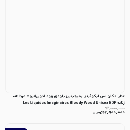
عطر ادکلن لس لیکوئیدز ایمیجینیرز بلودی وود ادوپرفیوم مردانه-
زنانه Les Liquides Imaginaires Bloody Wood Unisex EDP
۹۲٫۰۰۰٫۰۰۰
۶۲٫۹۰۰٫۰۰۰
تومان