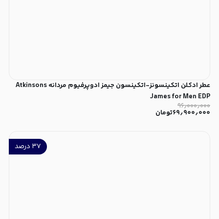
عطر ادکلن اتکینسونز-اتکینسون جیمز ادوپرفیوم مردانه Atkinsons
James for Men EDP
۹۶٫۰۰۰٫۰۰۰
۶۹٫۹۰۰٫۰۰۰
تومان
۳۷
درصد