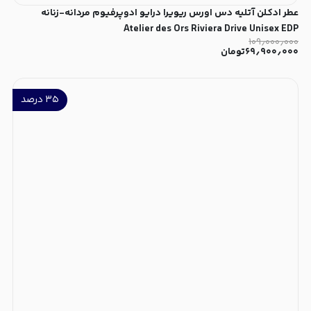
عطر ادکلن آتلیه دس اورس ریویرا درایو ادوپرفیوم مردانه-زنانه
Atelier des Ors Riviera Drive Unisex EDP
۱۰۹٫۰۰۰٫۰۰۰
۶۹٫۹۰۰٫۰۰۰
تومان
۳۵
درصد