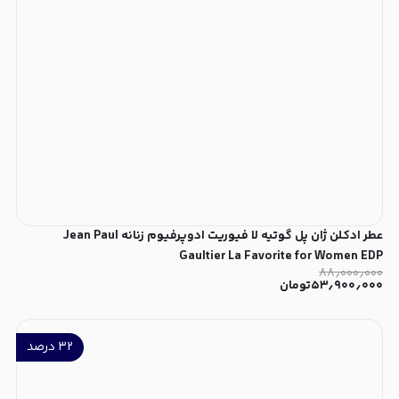
عطر ادکلن ژان پل گوتیه لا فیوریت ادوپرفیوم زنانه Jean Paul
Gaultier La Favorite for Women EDP
۸۸٫۰۰۰٫۰۰۰
۵۳٫۹۰۰٫۰۰۰
تومان
۳۲
درصد