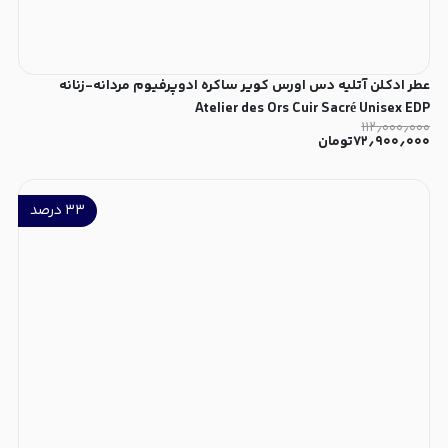
عطر ادکلن آتلیه دس اورس کویر ساکره ادوپرفیوم مردانه-زنانه
Atelier des Ors Cuir Sacré Unisex EDP
۱۱۲٫۰۰۰٫۰۰۰
۷۲٫۹۰۰٫۰۰۰
تومان
۳۳
درصد