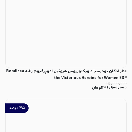
عطر ادکلن بودیسیا د ویکتوریوس هروئین ادوپرفیوم زنانه Boadicea
the Victorious Heroine for Women EDP
۲۱۶٫۰۰۰٫۰۰۰
۱۳۶٫۹۰۰٫۰۰۰
تومان
۳۵
درصد