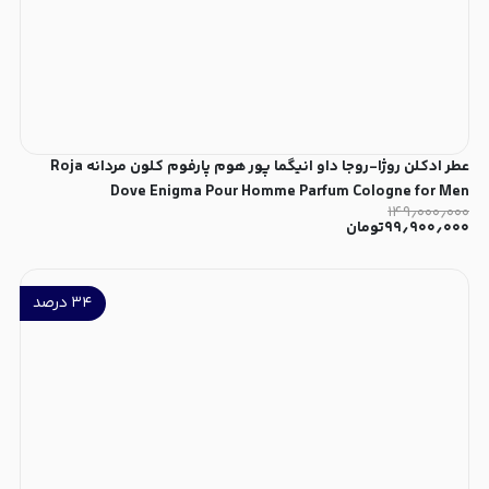
عطر ادکلن روژا-روجا داو انیگما پور هوم پارفوم کلون مردانه Roja
Dove Enigma Pour Homme Parfum Cologne for Men
۱۴۹٫۰۰۰٫۰۰۰
۹۹٫۹۰۰٫۰۰۰
تومان
۳۴
درصد