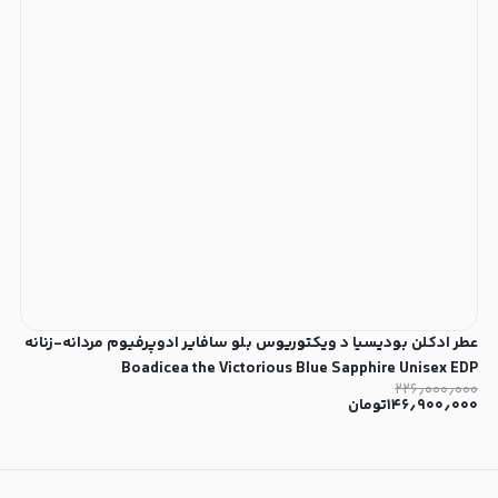
عطر ادکلن بودیسیا د ویکتوریوس بلو سافایر ادوپرفیوم مردانه-زنانه
Boadicea the Victorious Blue Sapphire Unisex EDP
۲۲۶٫۰۰۰٫۰۰۰
۱۴۶٫۹۰۰٫۰۰۰
تومان