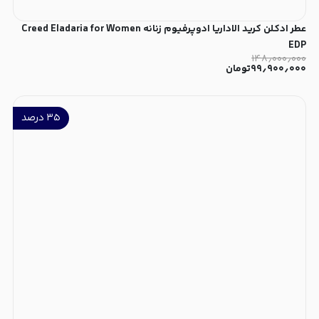
عطر ادکلن کرید الاداریا ادوپرفیوم زنانه Creed Eladaria for Women
EDP
۱۴۸٫۰۰۰٫۰۰۰
۹۹٫۹۰۰٫۰۰۰
تومان
۳۵
درصد