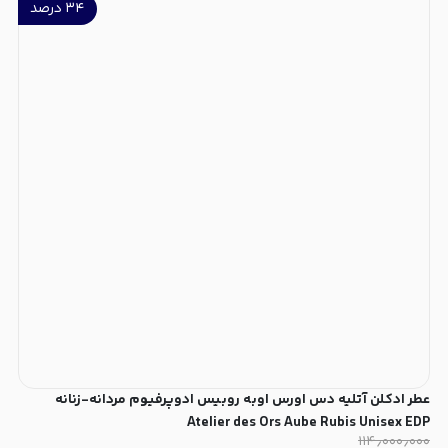
۳۴
درصد
عطر ادکلن آتلیه دس اورس اوبه روبیس ادوپرفیوم مردانه-زنانه
Atelier des Ors Aube Rubis Unisex EDP
۱۱۴٫۰۰۰٫۰۰۰