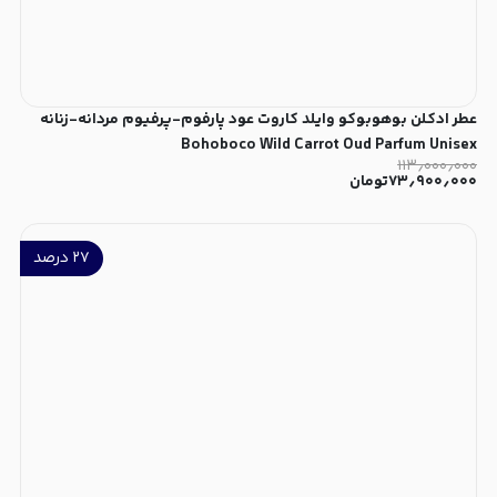
عطر ادکلن بوهوبوکو وایلد کاروت عود پارفوم-پرفیوم مردانه-زنانه
Bohoboco Wild Carrot Oud Parfum Unisex
۱۱۳٫۰۰۰٫۰۰۰
۷۳٫۹۰۰٫۰۰۰
تومان
۲۷
درصد