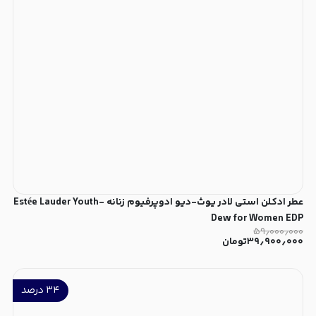
عطر ادکلن استی لادر یوث-دیو ادوپرفیوم زنانه Estée Lauder Youth-
Dew for Women EDP
۵۹٫۰۰۰٫۰۰۰
۳۹٫۹۰۰٫۰۰۰
تومان
۳۴
درصد