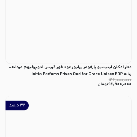
عطر ادکلن اینیشیو پارفومز پرایوز عود فور گریس ادوپرفیوم مردانه-
زنانه Initio Parfums Prives Oud for Grace Unisex EDP
۱۴۶٫۰۰۰٫۰۰۰
۹۶٫۹۰۰٫۰۰۰
تومان
۳۲
درصد