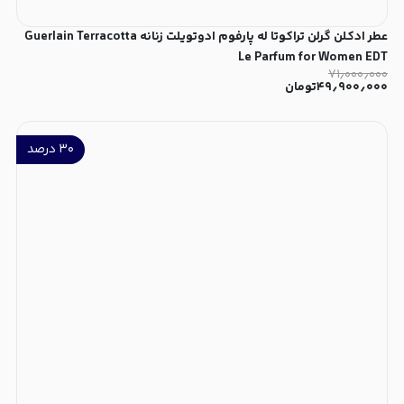
عطر ادکلن گرلن تراکوتا له پارفوم ادوتویلت زنانه Guerlain Terracotta
Le Parfum for Women EDT
۷۱٫۰۰۰٫۰۰۰
۴۹٫۹۰۰٫۰۰۰
تومان
۳۰
درصد