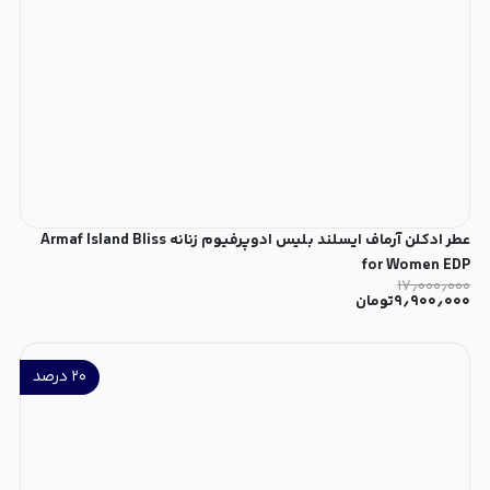
عطر ادکلن آرماف ایسلند بلیس ادوپرفیوم زنانه Armaf Island Bliss
for Women EDP
۱۷٫۰۰۰٫۰۰۰
۹٫۹۰۰٫۰۰۰
تومان
۲۰
درصد