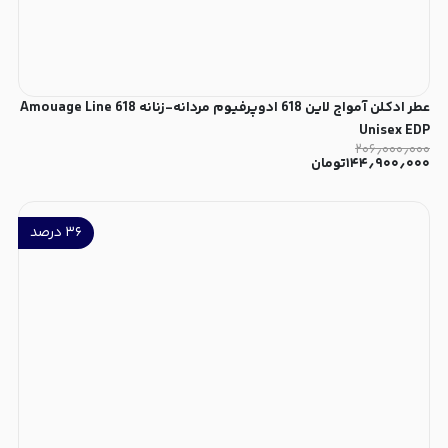
عطر ادکلن آمواج لاین 618 ادوپرفیوم مردانه-زنانه Amouage Line 618
Unisex EDP
۲۰۶٫۰۰۰٫۰۰۰
۱۴۴٫۹۰۰٫۰۰۰
تومان
۳۶
درصد