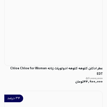
عطر ادکلن کلوهه کلوهه ادوتویلت زنانه Chloe Chloe for Woman
EDT
۵۶٫۰۰۰٫۰۰۰
۴۴٫۹۰۰٫۰۰۰
تومان
۳۴
درصد