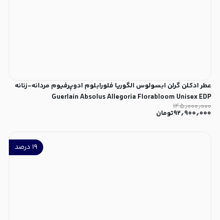
عطر ادکلن گرلن ابسولوس الگوریا فلورابلوم ادوپرفیوم مردانه-زنانه
Guerlain Absolus Allegoria Florabloom Unisex EDP
۱۴۵٫۰۰۰٫۰۰۰
۹۲٫۹۰۰٫۰۰۰
تومان
۱۹
درصد