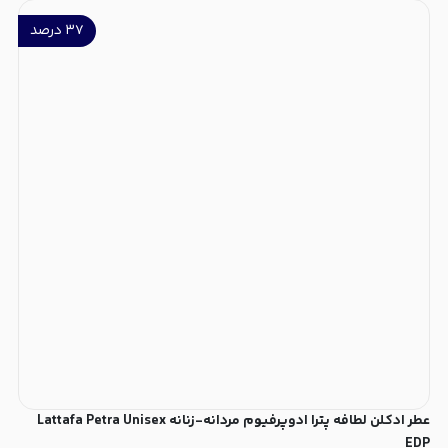
۳۷
درصد
عطر ادکلن لطافه پترا ادوپرفیوم مردانه-زنانه Lattafa Petra Unisex
EDP