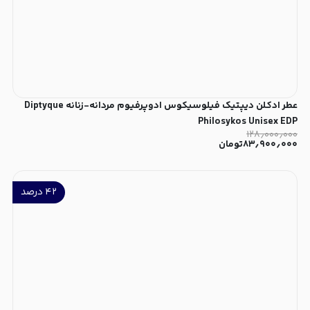
عطر ادکلن دیپتیک فیلوسیکوس ادوپرفیوم مردانه-زنانه Diptyque
Philosykos Unisex EDP
۱۲۸٫۰۰۰٫۰۰۰
۸۳٫۹۰۰٫۰۰۰
تومان
۴۲
درصد