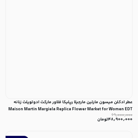
عطر ادکلن میسون مارتین مارجیلا رپلیکا فلاور مارکت ادوتویلت زنانه
Maison Martin Margiela Replica Flower Market for Women EDT
۶۹٫۰۰۰٫۰۰۰
۴۸٫۹۰۰٫۰۰۰
تومان