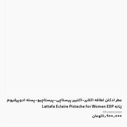
عطر ادکلن لطافه اکلایر-اکلییر پیستاچی-پیستاچیو-پسته ادوپرفیوم
زنانه Lattafa Eclaire Pistache for Women EDP
۱۸٫۰۰۰٫۰۰۰
۱۱٫۹۰۰٫۰۰۰
تومان