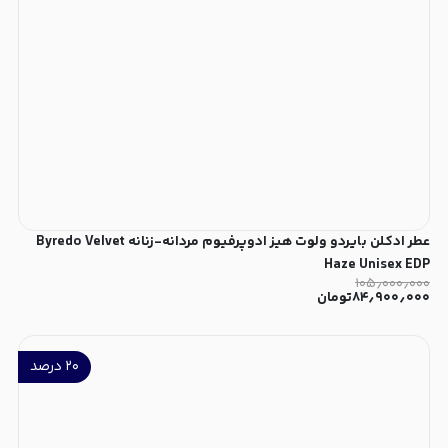
عطر ادکلن بایردو ولوت هیز ادوپرفیوم مردانه-زنانه Byredo Velvet
Haze Unisex EDP
۱۰۵٫۰۰۰٫۰۰۰
۸۴٫۹۰۰٫۰۰۰
تومان
۲۰
درصد