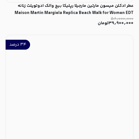
عطر ادکلن میسون مارتین مارجیلا رپلیکا بیچ والک ادوتویلت زنانه
Maison Martin Margiela Replica Beach Walk for Women EDT
۵۸٫۰۰۰٫۰۰۰
۳۹٫۹۰۰٫۰۰۰
تومان
۳۴
درصد