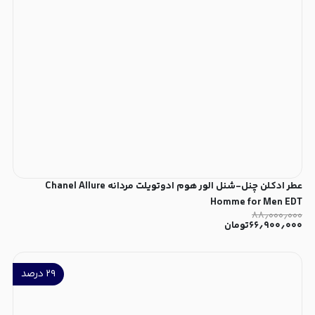
عطر ادکلن چنل-شنل الور هوم ادوتویلت مردانه Chanel Allure
Homme for Men EDT
۸۸٫۰۰۰٫۰۰۰
۶۶٫۹۰۰٫۰۰۰
تومان
۲۹
درصد