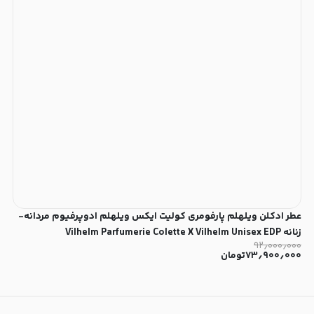
عطر ادکلن ویلهلم پارفومری کولیت ایکس ویلهلم ادوپرفیوم مردانه-
زنانه Vilhelm Parfumerie Colette X Vilhelm Unisex EDP
۹۲٫۰۰۰٫۰۰۰
۷۳٫۹۰۰٫۰۰۰
تومان