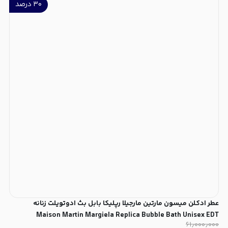
۳۰
درصد
عطر ادکلن میسون مارتین مارجیلا رپلیکا بابل بث ادوتویلت زنانه
Maison Martin Margiela Replica Bubble Bath Unisex EDT
۶۱٫۰۰۰٫۰۰۰