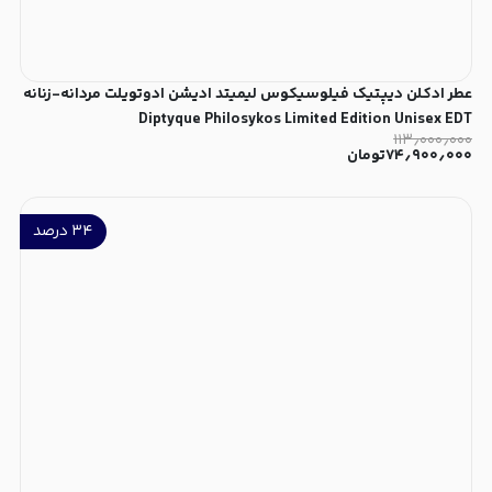
عطر ادکلن دیپتیک فیلوسیکوس لیمیتد ادیشن ادوتویلت مردانه-زنانه
Diptyque Philosykos Limited Edition Unisex EDT
۱۱۳٫۰۰۰٫۰۰۰
۷۴٫۹۰۰٫۰۰۰
تومان
۳۴
درصد