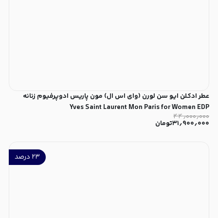
عطر ادکلن ایو سن لورن (وای اس ال) مون پاریس ادوپرفیوم زنانه
Yves Saint Laurent Mon Paris for Women EDP
۴۴٫۰۰۰٫۰۰۰
۳۱٫۹۰۰٫۰۰۰
تومان
۲۳
درصد