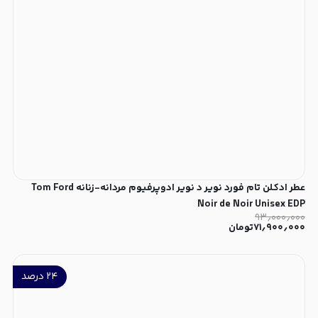
عطر ادکلن تام فورد نویر د نویر ادوپرفیوم مردانه-زنانه Tom Ford
Noir de Noir Unisex EDP
۹۳٫۰۰۰٫۰۰۰
۷۱٫۹۰۰٫۰۰۰
تومان
۲۴
درصد