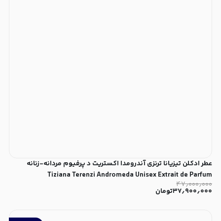
عطر ادکلن تیزیانا ترنزی آندرومدا اکستریت د پرفیوم مردانه-زنانه
Tiziana Terenzi Andromeda Unisex Extrait de Parfum
۴۷٫۰۰۰٫۰۰۰
۳۷٫۹۰۰٫۰۰۰
تومان