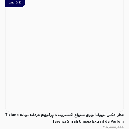
۱۶
درصد
عطر ادکلن تیزیانا ترنزی سیراح اکستریت د پرفیوم مردانه-زنانه Tiziana
Terenzi Sirrah Unisex Extrait de Parfum
۵۸٫۰۰۰٫۰۰۰