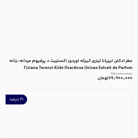
عطر ادکلن تیزیانا ترنزی کیرکه اوردوز اکستریت د پرفیوم مردانه-زنانه
Tiziana Terenzi Kirkè Overdose Unisex Extrait de Parfum
۱۱۸٫۰۰۰٫۰۰۰
۷۹٫۹۰۰٫۰۰۰
تومان
۲۱
درصد