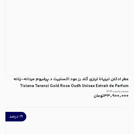
عطر ادکلن تیزیانا ترنزی گلد رز عود اکستریت د پرفیوم مردانه-زنانه
Tiziana Terenzi Gold Rose Oudh Unisex Extrait de Parfum
۴۳٫۰۰۰٫۰۰۰
۳۳٫۹۰۰٫۰۰۰
تومان
۱۹
درصد