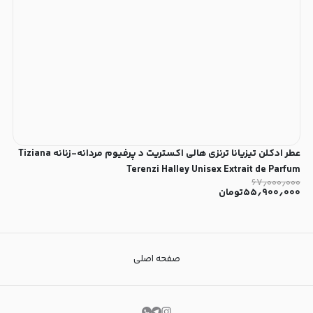
عطر ادکلن تیزیانا ترنزی هالی اکستریت د پرفیوم مردانه-زنانه Tiziana
Terenzi Halley Unisex Extrait de Parfum
۶۷٫۰۰۰٫۰۰۰
۵۵٫۹۰۰٫۰۰۰
تومان
صفحه اصلی