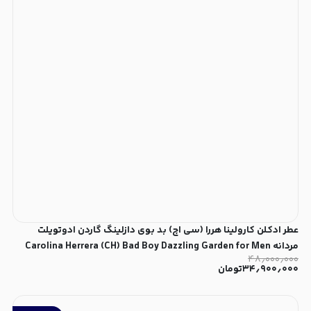
عطر ادکلن کارولینا هررا (سی اچ) بد بوی دازلینگ گاردن ادوتویلت
مردانه Carolina Herrera (CH) Bad Boy Dazzling Garden for Men
۴۸٫۰۰۰٫۰۰۰
EDT
۳۴٫۹۰۰٫۰۰۰
تومان