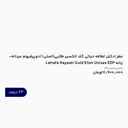
عطر ادکلن لطافه حیاتی گلد الکسیر طلایی(اصلی) ادوپرفیوم مردانه-
زنانه Lattafa Hayaati Gold Elixir Unisex EDP
۱۲٫۰۰۰٫۰۰۰
۷٫۹۰۰٫۰۰۰
تومان
۲۳
درصد