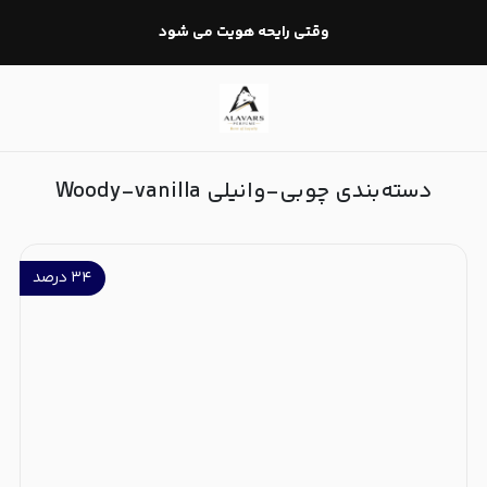
چوبی-وانیلی Woody-vanilla
وقتی رایحه هویت می شود
دسته‌بندی چوبی-وانیلی Woody-vanilla
۳۴
درصد