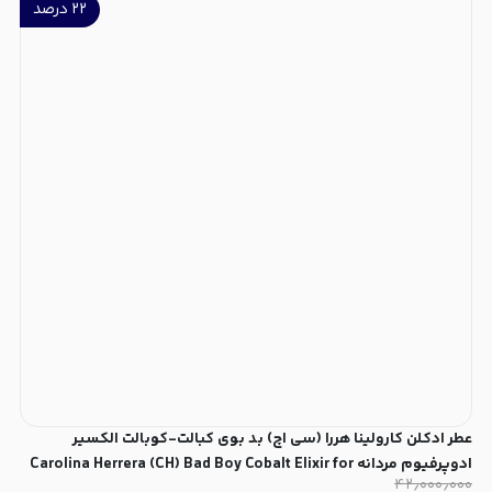
۲۲
درصد
عطر ادکلن کارولینا هررا (سی اچ) بد بوی کبالت-کوبالت الکسیر
ادوپرفیوم مردانه Carolina Herrera (CH) Bad Boy Cobalt Elixir for
۴۲٫۰۰۰٫۰۰۰
Men EDP