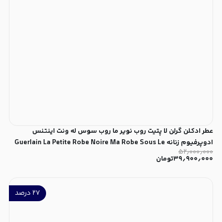
عطر ادکلن گرلن لا پتیت روب نویر ما روب سوس له ونت اینتنس
ادوپرفیوم زنانه Guerlain La Petite Robe Noire Ma Robe Sous Le
۵۲٫۰۰۰٫۰۰۰
Vent Intense for Women EDP
۳۹٫۹۰۰٫۰۰۰
تومان
۲۷
درصد