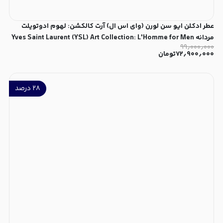
عطر ادکلن ایو سن لورن (وای اس ال) آرت کالکشن: لهوم ادوتویلت
مردانه Yves Saint Laurent (YSL) Art Collection: L'Homme for Men
۹۹٫۰۰۰٫۰۰۰
EDT
۷۲٫۹۰۰٫۰۰۰
تومان
۲۸
درصد