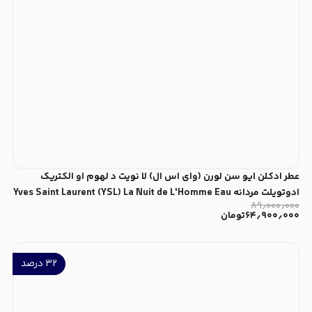
عطر ادکلن ایو سن لورن (وای اس ال) لا نویت د لهوم او الکتریک
ادوتویلت مردانه Yves Saint Laurent (YSL) La Nuit de L'Homme Eau
۸۹٫۰۰۰٫۰۰۰
Électrique for Men EDT
۶۴٫۹۰۰٫۰۰۰
تومان
۳۲
درصد