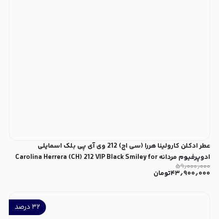
عطر ادکلن کارولینا هررا (سی اچ) 212 وی آی پی بلک اسمایلی
ادوپرفیوم مردانه Carolina Herrera (CH) 212 VIP Black Smiley for
۵۹٫۰۰۰٫۰۰۰
Men EDP
۴۳٫۹۰۰٫۰۰۰
تومان
۳۲
درصد