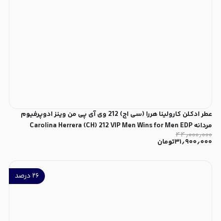
عطر ادکلن کارولینا هررا (سی اچ) 212 وی آی پی من وینز ادوپرفیوم
مردانه Carolina Herrera (CH) 212 VIP Men Wins for Men EDP
۴۴٫۰۰۰٫۰۰۰
۳۱٫۹۰۰٫۰۰۰
تومان
۲۶
درصد