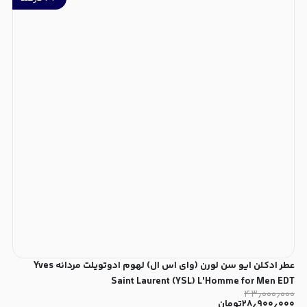
عطر ادکلن ایو سن لورن (وای اس ال) لهوم ادوتویلت مردانه Yves
Saint Laurent (YSL) L'Homme for Men EDT
۴۳٫۰۰۰٫۰۰۰
۲۸٫۹۰۰٫۰۰۰
تومان