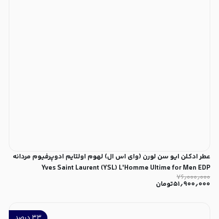
عطر ادکلن ایو سن لورن (وای اس ال) لهوم اولتایم ادوپرفیوم مردانه
Yves Saint Laurent (YSL) L'Homme Ultime for Men EDP
۷۶٫۰۰۰٫۰۰۰
۵۱٫۹۰۰٫۰۰۰
تومان
۳۳
درصد