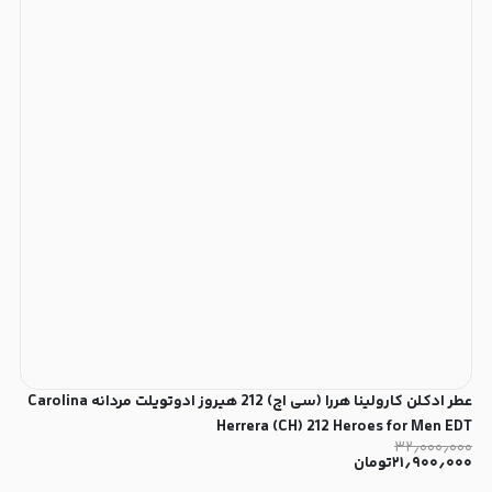
عطر ادکلن کارولینا هررا (سی اچ) 212 هیروز ادوتویلت مردانه Carolina
Herrera (CH) 212 Heroes for Men EDT
۳۲٫۰۰۰٫۰۰۰
۲۱٫۹۰۰٫۰۰۰
تومان