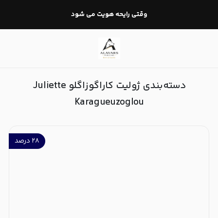
ژولیت کاراگوزاگلو Juliette Karagueuzoglou
وقتی رایحه هویت می شود
دسته‌بندی ژولیت کاراگوزاگلو Juliette
Karagueuzoglou
۲۸
درصد