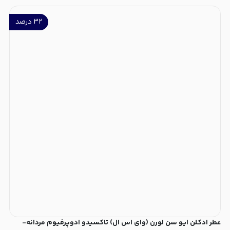
۳۲
درصد
عطر ادکلن ایو سن لورن (وای اس ال) تاکسیدو ادوپرفیوم مردانه-