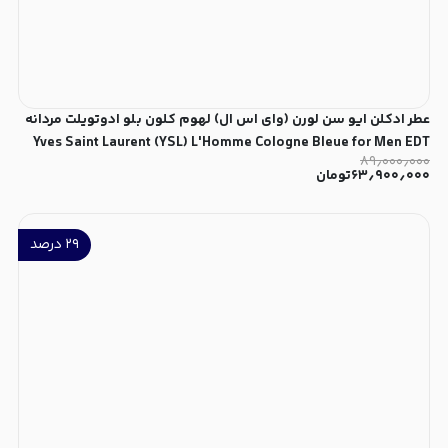
عطر ادکلن ایو سن لورن (وای اس ال) لهوم کلون بلو ادوتویلت مردانه
Yves Saint Laurent (YSL) L'Homme Cologne Bleue for Men EDT
۸۹٫۰۰۰٫۰۰۰
۶۳٫۹۰۰٫۰۰۰
تومان
۲۹
درصد