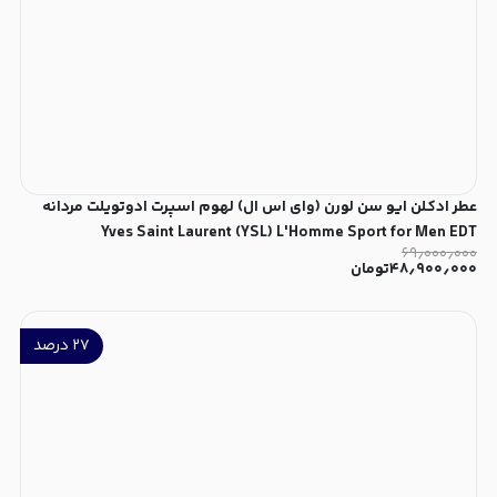
عطر ادکلن ایو سن لورن (وای اس ال) لهوم اسپرت ادوتویلت مردانه
Yves Saint Laurent (YSL) L'Homme Sport for Men EDT
۶۹٫۰۰۰٫۰۰۰
۴۸٫۹۰۰٫۰۰۰
تومان
۲۷
درصد