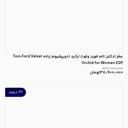
عطر ادکلن تام فورد ولوت ارکید ادوپرفیوم زنانه Tom Ford Velvet
Orchid for Women EDP
۵۹٫۰۰۰٫۰۰۰
۳۸٫۹۰۰٫۰۰۰
تومان
۳۱
درصد