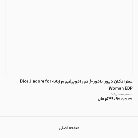
عطر ادکلن دیور جادور-ژادور ادوپرفیوم زنانه Dior J'adore for
Woman EDP
۶۸٫۰۰۰٫۰۰۰
۴۶٫۹۰۰٫۰۰۰
تومان
صفحه اصلی