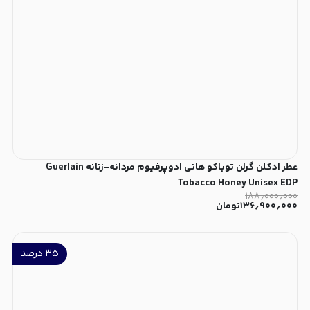
عطر ادکلن گرلن توباکو هانی ادوپرفیوم مردانه-زنانه Guerlain
Tobacco Honey Unisex EDP
۱۸۸٫۰۰۰٫۰۰۰
۱۳۶٫۹۰۰٫۰۰۰
تومان
۳۵
درصد