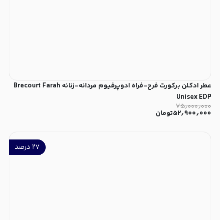
عطر ادکلن برکورت فرح-فراه ادوپرفیوم مردانه-زنانه Brecourt Farah
Unisex EDP
۷۵٫۰۰۰٫۰۰۰
۵۲٫۹۰۰٫۰۰۰
تومان
۲۷
درصد