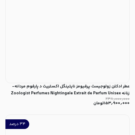
عطر ادکلن زولوجیست پرفیومز نایتینگل اکستریت د پارفوم مردانه-
زنانه Zoologist Perfumes Nightingale Extrait de Parfum Unisex
۲۳۸٫۰۰۰٫۰۰۰
۱۵۳٫۹۰۰٫۰۰۰
تومان
۳۴
درصد