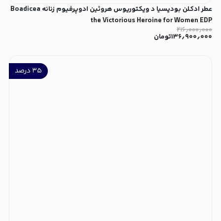
عطر ادکلن بودیسیا د ویکتوریوس هروئین ادوپرفیوم زنانه Boadicea
the Victorious Heroine for Women EDP
۲۱۶٫۰۰۰٫۰۰۰
۱۳۶٫۹۰۰٫۰۰۰
تومان
۳۵
درصد