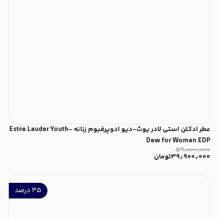
عطر ادکلن استی لادر یوث-دیو ادوپرفیوم زنانه Estée Lauder Youth-
Dew for Women EDP
۵۹٫۰۰۰٫۰۰۰
۳۹٫۹۰۰٫۰۰۰
تومان
۳۵
درصد