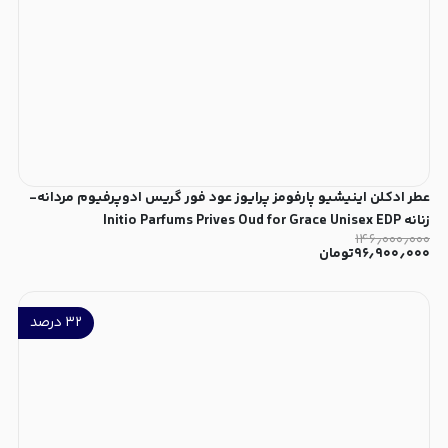
عطر ادکلن اینیشیو پارفومز پرایوز عود فور گریس ادوپرفیوم مردانه-
زنانه Initio Parfums Prives Oud for Grace Unisex EDP
۱۴۶٫۰۰۰٫۰۰۰
۹۶٫۹۰۰٫۰۰۰
تومان
۳۲
درصد