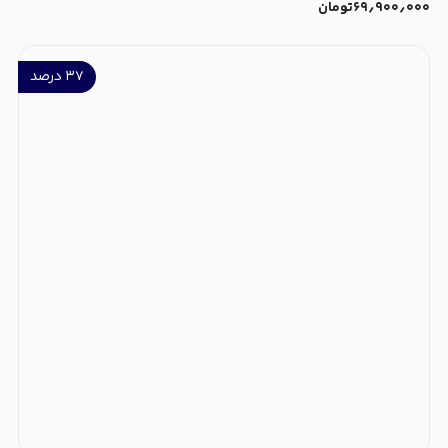
۶۹٫۹۰۰٫۰۰۰
تومان
۳۷
درصد