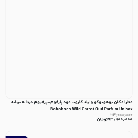
عطر ادکلن بوهوبوکو وایلد کاروت عود پارفوم-پرفیوم مردانه-زنانه
Bohoboco Wild Carrot Oud Parfum Unisex
۱۱۳٫۰۰۰٫۰۰۰
۷۳٫۹۰۰٫۰۰۰
تومان