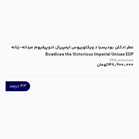
عطر ادکلن بودیسیا د ویکتوریوس ایمپریال ادوپرفیوم مردانه-زنانه
Boadicea the Victorious Imperial Unisex EDP
۲۲۸٫۰۰۰٫۰۰۰
۱۴۸٫۹۰۰٫۰۰۰
تومان
۳۳
درصد