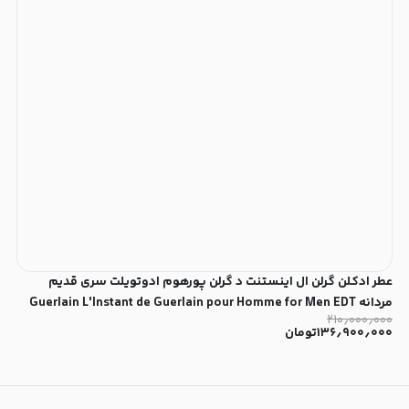
عطر ادکلن گرلن ال اینستنت د گرلن پورهوم ادوتویلت سری قدیم
مردانه Guerlain L'Instant de Guerlain pour Homme for Men EDT
۲۱۰٫۰۰۰٫۰۰۰
۱۳۶٫۹۰۰٫۰۰۰
تومان