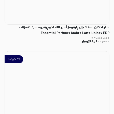
عطر ادکلن اسنشیال پارفومز آمبر لاته ادوپرفیوم مردانه-زنانه
Essential Parfums Ambre Latte Unisex EDP
۷۴٫۰۰۰٫۰۰۰
۴۸٫۹۰۰٫۰۰۰
تومان
۲۹
درصد