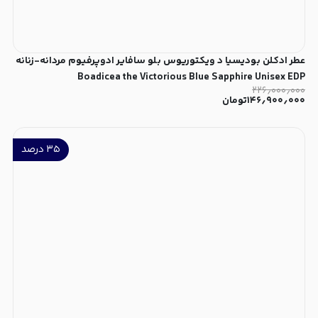
عطر ادکلن بودیسیا د ویکتوریوس بلو سافایر ادوپرفیوم مردانه-زنانه
Boadicea the Victorious Blue Sapphire Unisex EDP
۲۲۶٫۰۰۰٫۰۰۰
۱۴۶٫۹۰۰٫۰۰۰
تومان
۳۵
درصد