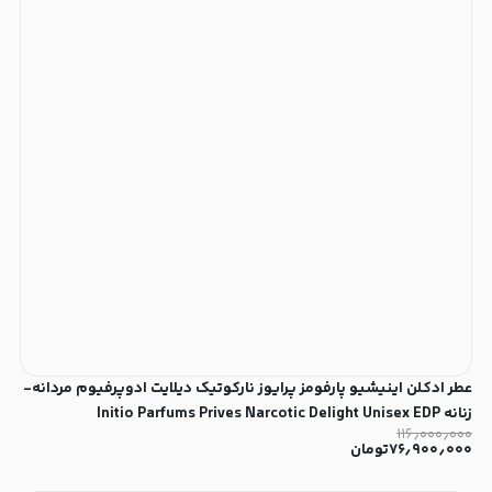
عطر ادکلن اینیشیو پارفومز پرایوز نارکوتیک دیلایت ادوپرفیوم مردانه-
زنانه Initio Parfums Prives Narcotic Delight Unisex EDP
۱۱۶٫۰۰۰٫۰۰۰
۷۶٫۹۰۰٫۰۰۰
تومان