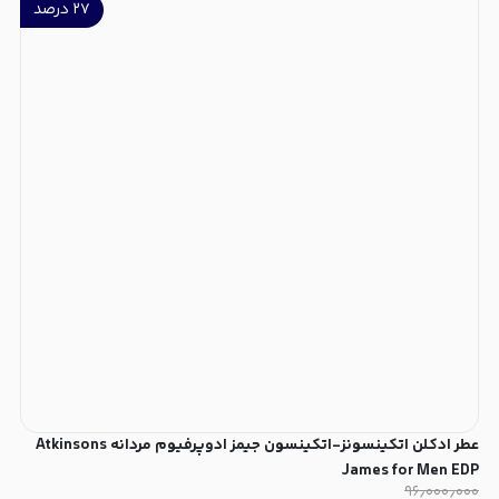
۲۷
درصد
عطر ادکلن اتکینسونز-اتکینسون جیمز ادوپرفیوم مردانه Atkinsons
James for Men EDP
۹۶٫۰۰۰٫۰۰۰