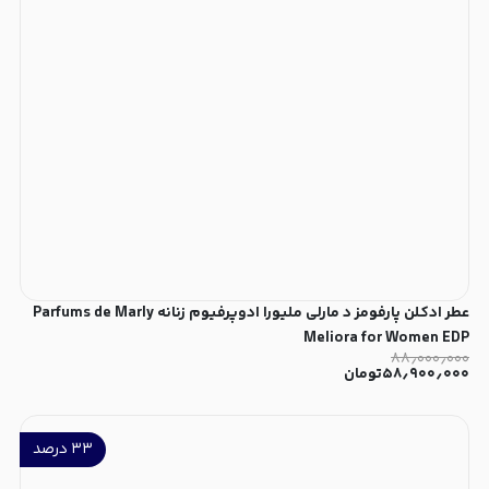
عطر ادکلن پارفومز د مارلی ملیورا ادوپرفیوم زنانه Parfums de Marly
Meliora for Women EDP
۸۸٫۰۰۰٫۰۰۰
۵۸٫۹۰۰٫۰۰۰
تومان
۳۳
درصد