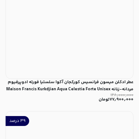
عطر ادکلن میسون فرانسیس کورکجان آکوا سلستیا فورته ادوپرفیوم
مردانه-زنانه Maison Francis Kurkdjian Aqua Celestia Forte Unisex
۱۲۸٫۰۰۰٫۰۰۰
EDP
۷۷٫۹۰۰٫۰۰۰
تومان
۳۹
درصد