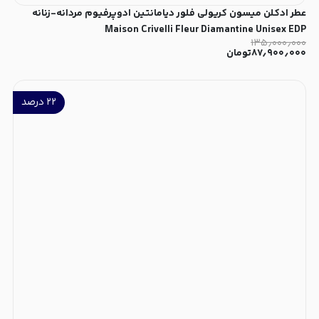
عطر ادکلن میسون کریولی فلور دیامانتین ادوپرفیوم مردانه-زنانه
Maison Crivelli Fleur Diamantine Unisex EDP
۱۳۵٫۰۰۰٫۰۰۰
۸۷٫۹۰۰٫۰۰۰
تومان
۲۲
درصد