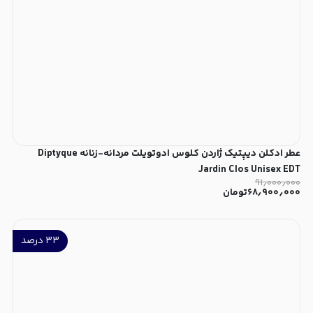
عطر ادکلن دیپتیک ژاردن کلوس ادوتویلت مردانه-زنانه Diptyque
Jardin Clos Unisex EDT
۹۱٫۰۰۰٫۰۰۰
۶۸٫۹۰۰٫۰۰۰
تومان
۳۳
درصد