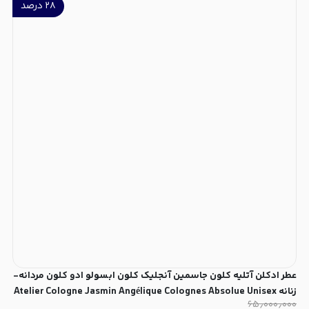
۲۸
درصد
عطر ادکلن آتلیه کلون جاسمین آنجلیک کلون ابسولو ادو کلون مردانه-
زنانه Atelier Cologne Jasmin Angélique Colognes Absolue Unisex
۶۵٫۰۰۰٫۰۰۰
EDC