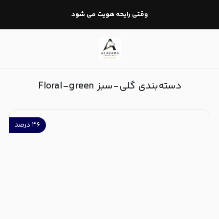
گلی-سبز Floral-green
وقتی رایحه هویت می شود
دسته‌بندی گلی-سبز Floral-green
۳۶
درصد