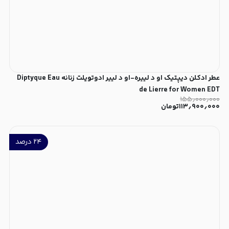
عطر ادکلن دیپتیک او د لییره-او د لییر ادوتویلت زنانه Diptyque Eau
de Lierre for Women EDT
۱۵۵٫۰۰۰٫۰۰۰
۱۱۳٫۹۰۰٫۰۰۰
تومان
۲۴
درصد