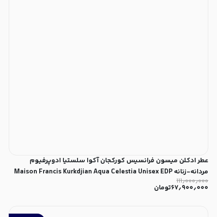
عطر ادکلن میسون فرانسیس کورکجان آکوا سلستیا ادوپرفیوم
مردانه-زنانه Maison Francis Kurkdjian Aqua Celestia Unisex EDP
۱۱۱٫۰۰۰٫۰۰۰
۶۷٫۹۰۰٫۰۰۰
تومان