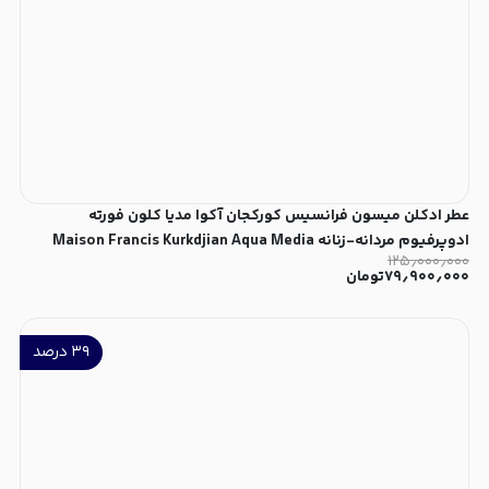
عطر ادکلن میسون فرانسیس کورکجان آکوا مدیا کلون فورته
ادوپرفیوم مردانه-زنانه Maison Francis Kurkdjian Aqua Media
۱۲۵٫۰۰۰٫۰۰۰
Cologne Forte Unisex EDP
۷۹٫۹۰۰٫۰۰۰
تومان
۳۹
درصد