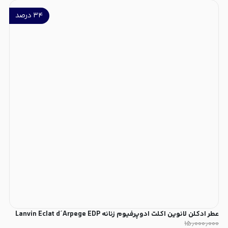
۳۴
درصد
عطر ادکلن لانوین اکلت ادوپرفیوم زنانه Lanvin Eclat d´Arpege EDP
۱۵٫۰۰۰٫۰۰۰