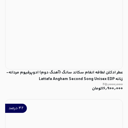
عطر ادکلن لطافه انغام سکاند سانگ (آهنگ دوم) ادوپرفیوم مردانه-
زنانه Lattafa Angham Second Song Unisex EDP
۲۵٫۰۰۰٫۰۰۰
۱۶٫۹۰۰٫۰۰۰
تومان
۴۲
درصد