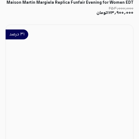
Maison Martin Margiela Replica Funfair Evening for Women EDT
۲۵۴٫۰۰۰٫۰۰۰
۱۷۳٫۹۰۰٫۰۰۰
تومان
۳۱
درصد