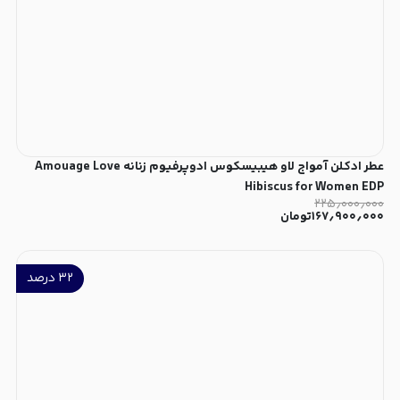
عطر ادکلن آمواج لاو هیبیسکوس ادوپرفیوم زنانه Amouage Love
Hibiscus for Women EDP
۲۲۵٫۰۰۰٫۰۰۰
۱۶۷٫۹۰۰٫۰۰۰
تومان
۳۲
درصد