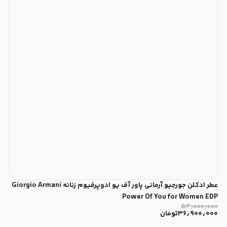
عطر ادکلن جورجیو آرمانی پاور آف یو ادوپرفیوم زنانه Giorgio Armani
Power Of You for Women EDP
۵۴٫۰۰۰٫۰۰۰
۳۶٫۹۰۰٫۰۰۰
تومان