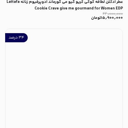
عطر ادکلن لطافه کوکی کریو گیو می گورماند ادوپرفیوم زنانه Lattafa
Cookie Crave give me gourmand for Women EDP
۲۴٫۰۰۰٫۰۰۰
۱۵٫۹۰۰٫۰۰۰
تومان
۳۴
درصد