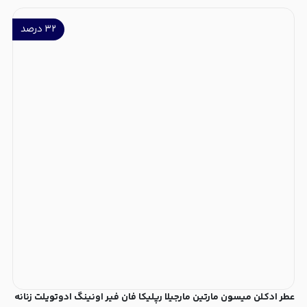
۳۲
درصد
عطر ادکلن میسون مارتین مارجیلا رپلیکا فان فیر اونینگ ادوتویلت زنانه