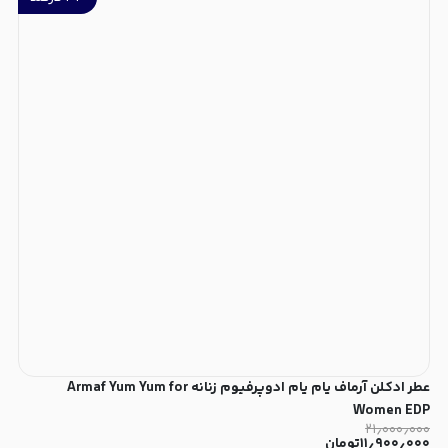
عطر ادکلن آرماف یام یام ادوپرفیوم زنانه Armaf Yum Yum for
Women EDP
۲۱٫۰۰۰٫۰۰۰
۱۱٫۹۰۰٫۰۰۰
تومان