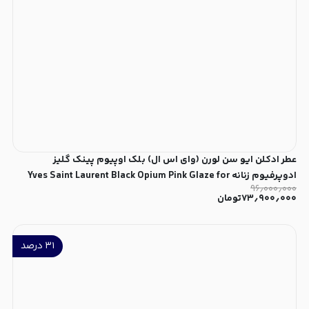
عطر ادکلن ایو سن لورن (وای اس ال) بلک اوپیوم پینک گلیز
ادوپرفیوم زنانه Yves Saint Laurent Black Opium Pink Glaze for
۹۶٫۰۰۰٫۰۰۰
Women EDP
۷۳٫۹۰۰٫۰۰۰
تومان
۳۱
درصد