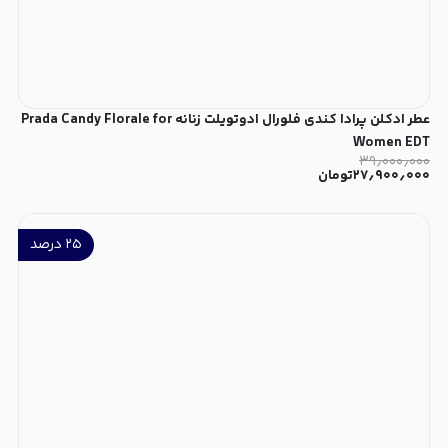
عطر ادکلن پرادا کندی فلورال ادوتویلت زنانه Prada Candy Florale for
Women EDT
۳۹٫۰۰۰٫۰۰۰
۲۷٫۹۰۰٫۰۰۰
تومان
۲۵
درصد