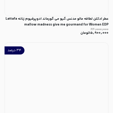
عطر ادکلن لطافه مالو مدنس گیو می گورماند ادوپرفیوم زنانه Lattafa
mallow madness give me gourmand for Women EDP
۲۴٫۰۰۰٫۰۰۰
۱۵٫۹۰۰٫۰۰۰
تومان
۳۴
درصد