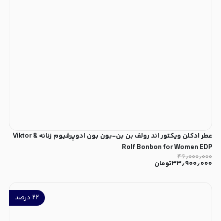
عطر ادکلن ویکتور اند رولف بن بن-بون بون ادوپرفیوم زنانه Viktor &
Rolf Bonbon for Women EDP
۴۶٫۰۰۰٫۰۰۰
۳۳٫۹۰۰٫۰۰۰
تومان
۲۲
درصد