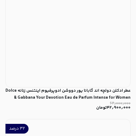
عطر ادکلن دولچه اند گابانا یور دووشن ادوپرفیوم اینتنس زنانه Dolce
& Gabbana Your Devotion Eau de Parfum Intense for Women
۶۲٫۰۰۰٫۰۰۰
۴۲٫۹۰۰٫۰۰۰
تومان
۳۲
درصد