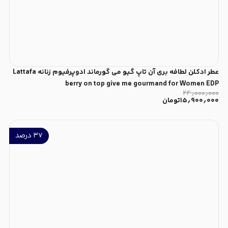
عطر ادکلن لطافه بری آن تاپ گیو می گورماند ادوپرفیوم زنانه Lattafa
berry on top give me gourmand for Women EDP
۲۴٫۰۰۰٫۰۰۰
۱۵٫۹۰۰٫۰۰۰
تومان
۳۷
درصد