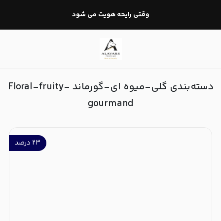
گلی-میوه ای-گورماند Floral-fruity-gourmand
وقتی رایحه هویت می شود
دسته‌بندی گلی-میوه ای-گورماند Floral-fruity-
gourmand
۲۳
درصد