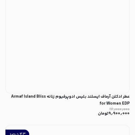
عطر ادکلن آرماف ایسلند بلیس ادوپرفیوم زنانه Armaf Island Bliss
for Women EDP
۱۷٫۰۰۰٫۰۰۰
۹٫۹۰۰٫۰۰۰
تومان
۴۳
درصد