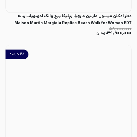
عطر ادکلن میسون مارتین مارجیلا رپلیکا بیچ والک ادوتویلت زنانه
Maison Martin Margiela Replica Beach Walk for Women EDT
۵۸٫۰۰۰٫۰۰۰
۳۹٫۹۰۰٫۰۰۰
تومان
۲۸
درصد