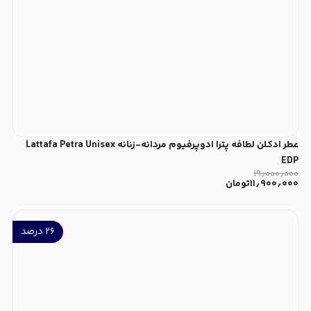
عطر ادکلن لطافه پترا ادوپرفیوم مردانه-زنانه Lattafa Petra Unisex
EDP
۱۹٫۰۰۰٫۰۰۰
۱۱٫۹۰۰٫۰۰۰
تومان
۲۶
درصد