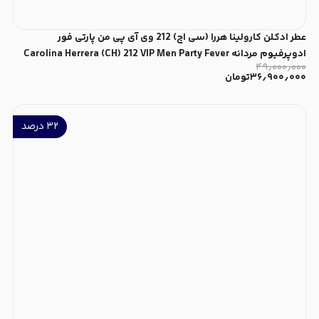
عطر ادکلن کارولینا هررا (سی اچ) 212 وی آی پی من پارتی فور
ادوپرفیوم مردانه Carolina Herrera (CH) 212 VIP Men Party Fever
۴۹٫۰۰۰٫۰۰۰
for Men EDP
۳۶٫۹۰۰٫۰۰۰
تومان
۳۲
درصد