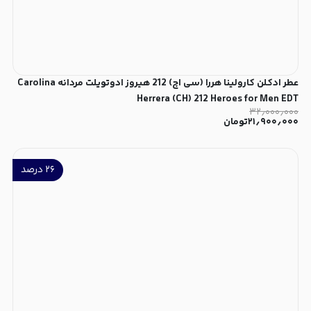
عطر ادکلن کارولینا هررا (سی اچ) 212 هیروز ادوتویلت مردانه Carolina
Herrera (CH) 212 Heroes for Men EDT
۳۲٫۰۰۰٫۰۰۰
۲۱٫۹۰۰٫۰۰۰
تومان
۲۶
درصد