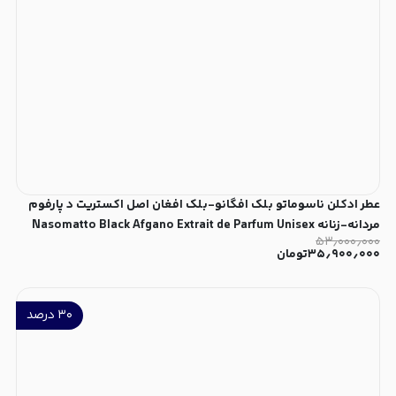
عطر ادکلن ناسوماتو بلک افگانو-بلک افغان اصل اکستریت د پارفوم
مردانه-زنانه Nasomatto Black Afgano Extrait de Parfum Unisex
۵۳٫۰۰۰٫۰۰۰
۳۵٫۹۰۰٫۰۰۰
تومان
۳۰
درصد