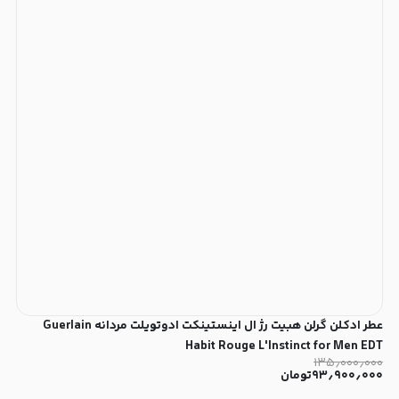
عطر ادکلن گرلن هبیت رژ ال اینستینکت ادوتویلت مردانه Guerlain
Habit Rouge L'Instinct for Men EDT
۱۳۵٫۰۰۰٫۰۰۰
۹۳٫۹۰۰٫۰۰۰
تومان