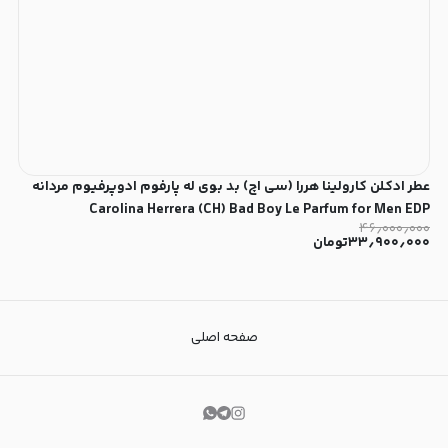
عطر ادکلن کارولینا هررا (سی اچ) بد بوی له پارفوم ادوپرفیوم مردانه
Carolina Herrera (CH) Bad Boy Le Parfum for Men EDP
۴۶٫۰۰۰٫۰۰۰
۳۳٫۹۰۰٫۰۰۰
تومان
صفحه اصلی