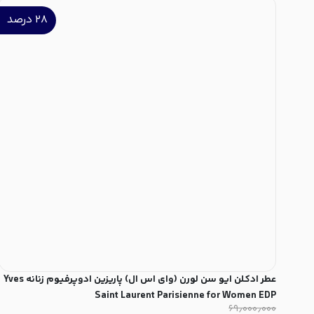
۲۸
درصد
عطر ادکلن ایو سن لورن (وای اس ال) پاریزین ادوپرفیوم زنانه Yves
Saint Laurent Parisienne for Women EDP
۶۹٫۰۰۰٫۰۰۰