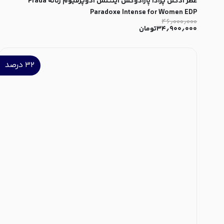
عطر ادکلن پرادا پارادوکس اینتنس ادوپرفیوم زنانه Prada
Paradoxe Intense for Women EDP
۴۶٫۰۰۰٫۰۰۰
۳۴٫۹۰۰٫۰۰۰
تومان
۳۲
درصد