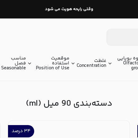
وقتی رایحه هویت می شود
ه بویایی
موقعیت
مناسب
غلظت
Olfact
استفاده
فصل
Concentration
Seasonable
Position of Use
gr
دسته‌بندی 90 میل (ml)
۳۴
درصد