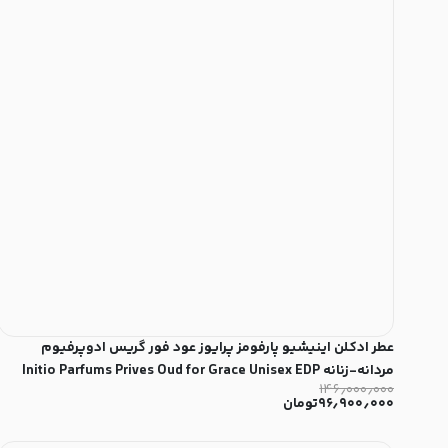
عطر ادکلن اینیشیو پارفومز پرایوز عود فور گریس ادوپرفیوم
مردانه-زنانه Initio Parfums Prives Oud for Grace Unisex EDP
۱۴۶٫۰۰۰٫۰۰۰
۹۶٫۹۰۰٫۰۰۰
تومان