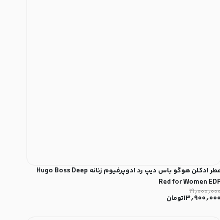
عطر ادکلن هوگو باس دیپ رد ادوپرفیوم زنانه Hugo Boss Deep
Red for Women ED
۱۹٫۰۰۰٫۰۰
۱۳٫۹۰۰٫۰۰
تومان