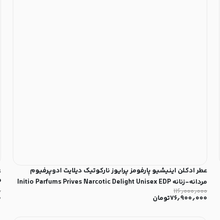
عطر ادکلن اینیشیو پارفومز پرایوز نارکوتیک دیلایت ادوپرفیوم
مردانه-زنانه Initio Parfums Prives Narcotic Delight Unisex EDP
P
۰
۱۱۶٫۰۰۰٫۰۰۰
۷۶٫۹۰۰٫۰۰۰
تومان
۰