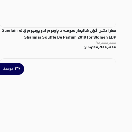
عطر ادکلن گرلن شالیمار سوفله د پارفوم ادوپرفیوم زنانه Guerlain
Shalimar Souffle De Parfum 2018 for Women EDP
۹۸٫۰۰۰٫۰۰۰
۶۸٫۹۰۰٫۰۰۰
تومان
۳۶
درصد