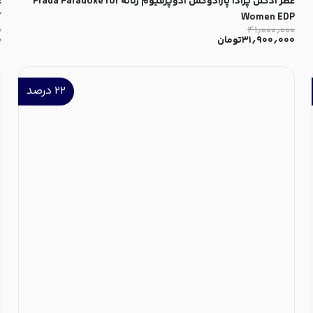
عطر ادکلن پرادا پارادوکس ادوپرفیوم زنانه Prada Paradoxe for
T
Women EDP
۰
۴۱٫۰۰۰٫۰۰۰
۳۱٫۹۰۰٫۰۰۰
تومان
۰
۲۲
درصد