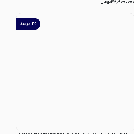
۳۶٫۹۰۰٫۰۰
تومان
۲۰
درصد