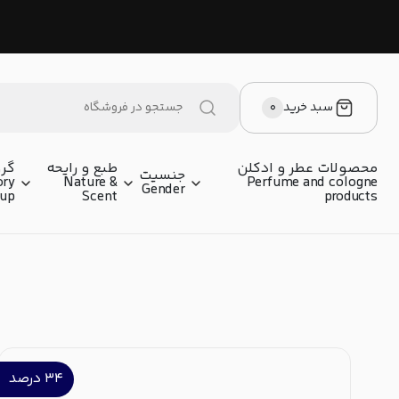
سبد خرید
۰
محصولات عطر و ادکلن
طبع و رایحه
گرو
جنسیت
ory
Nature &
Perfume and cologne
Gender
oup
Scent
products
۳۴
درصد