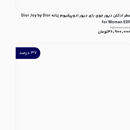
عطر ادکلن دیور جوی بای دیور ادوپرفیوم زنانه Dior Joy by Dior
for Women ED
۶۵٫۰۰۰٫۰۰
۴۶٫۹۰۰٫۰۰
تومان
۳۷
درصد