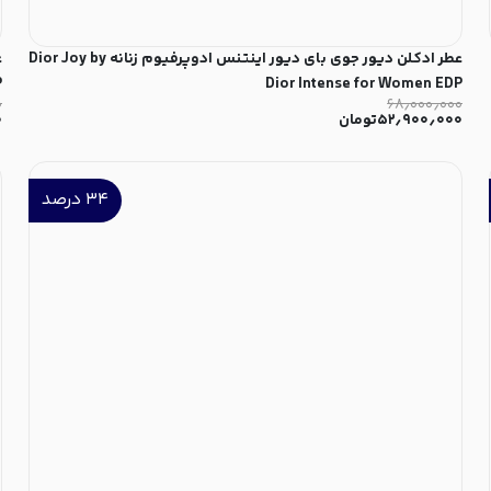
عطر ادکلن دیور جوی بای دیور اینتنس ادوپرفیوم زنانه Dior Joy by
P
Dior Intense for Women EDP
۰
۶۸٫۰۰۰٫۰۰۰
۵۲٫۹۰۰٫۰۰۰
تومان
۰
۳۴
درصد