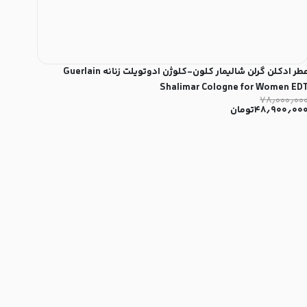
عطر ادکلن گرلن شالیمار کلون-کلوژن ادوتویلت زنانه Guerlain
Shalimar Cologne for Women ED
۷۸٫۰۰۰٫۰۰
۴۸٫۹۰۰٫۰۰
تومان