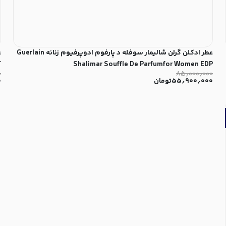
عطر ادکلن گرلن شالیمار سوفله د پارفوم ادوپرفیوم زنانه Guerlain
T
Shalimar Souffle De Parfumfor Women EDP
۰
۸۵٫۰۰۰٫۰۰۰
۵۵٫۹۰۰٫۰۰۰
تومان
۰