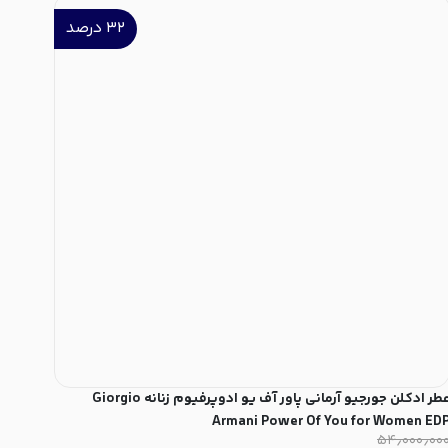
۳۲
درصد
عطر ادکلن جورجیو آرمانی پاور آف یو ادوپرفیوم زنانه Giorgio
Armani Power Of You for Women ED
۵۴٫۰۰۰٫۰۰