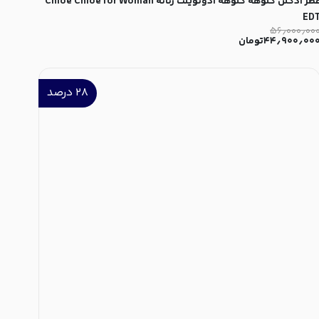
عطر ادکلن کلوهه کلوهه ادوتویلت زنانه Chloe Chloe for Woman
ED
۵۶٫۰۰۰٫۰۰
۴۴٫۹۰۰٫۰۰
تومان
۲۸
درصد