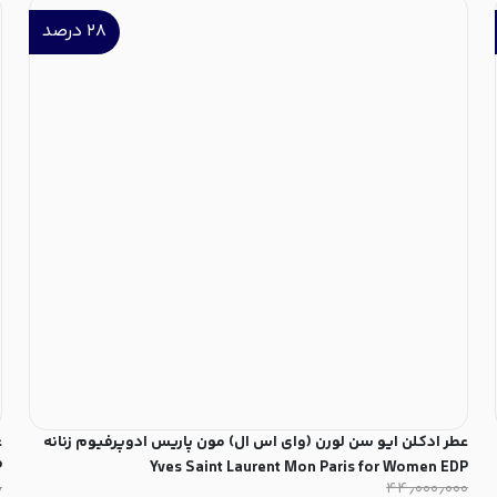
۲۸
درصد
عطر ادکلن ایو سن لورن (وای اس ال) مون پاریس ادوپرفیوم زنانه
P
Yves Saint Laurent Mon Paris for Women EDP
۰
۴۴٫۰۰۰٫۰۰۰