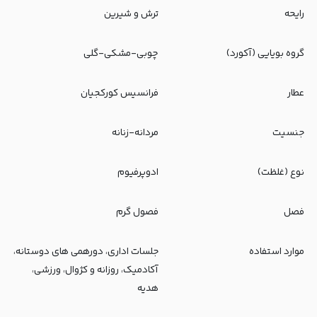
رایحه
ترش و شیرین
گروه بویایی (آکورد)
چوبی-مشکی-گلی
عطار
فرانسیس کورکجیان
جنسیت
مردانه-زنانه
نوع (غلظت)
ادوپرفیوم
فصل
فصول گرم
موارد استفاده
جلسات اداری، دورهمی های دوستانه،
آکادمیک، روزانه و کژوال، ورزشی،
هدیه