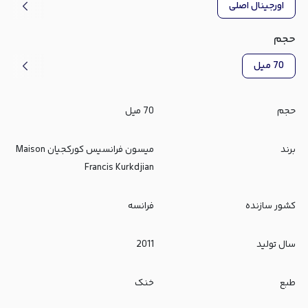
اورجینال اصلی
حجم
70 میل
حجم
70 میل
برند
میسون فرانسیس کورکجیان Maison
Francis Kurkdjian
کشور سازنده
فرانسه
سال تولید
2011
طبع
خنک