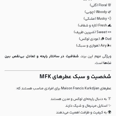
🌸 Floral (گلی)
🌿 Woody (چوبی)
💨 Musky (مشکی)
🌊 Fresh (تازه و شفاف)
🍬 Sweet (شیرین ظریف)
🪵 Oud (عودی لوکس)
🌬️ Airy (هوازی و سبک)
ویژگی مهم این برند،
شفافیت در ساختار رایحه و تعادل بی‌نقص بین
نت‌ها
است.
شخصیت و سبک عطرهای MFK
عطرهای Maison Francis Kurkdjian برای افرادی مناسب هستند که:
👔 به دنبال رایحه‌ای لوکس و مدرن هستند
✨ استایل مینیمال و شیک دارند
🌍 به کیفیت و ظرافت اهمیت می‌دهند